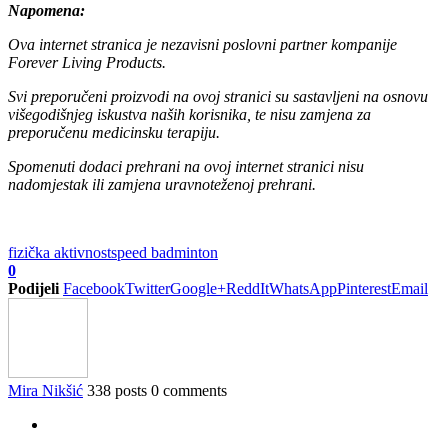
Napomena:
Ova internet stranica je nezavisni poslovni partner kompanije
Forever Living Products.
Svi preporučeni proizvodi na ovoj stranici su sastavljeni na osnovu
višegodišnjeg iskustva naših korisnika, te nisu zamjena za
preporučenu medicinsku terapiju.
Spomenuti dodaci prehrani na ovoj internet stranici nisu
nadomjestak ili zamjena uravnoteženoj prehrani.
fizička aktivnost
speed badminton
0
Podijeli
Facebook
Twitter
Google+
ReddIt
WhatsApp
Pinterest
Email
Mira Nikšić
338 posts
0 comments