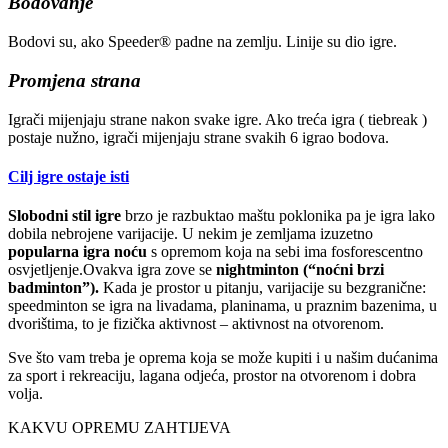
Bodovanje
Bodovi su, ako Speeder® padne na zemlju. Linije su dio igre.
Promjena strana
Igrači mijenjaju strane nakon svake igre. Ako treća igra ( tiebreak )
postaje nužno, igrači mijenjaju strane svakih 6 igrao bodova.
Cilj igre ostaje isti
Slobodni stil igre
brzo je razbuktao maštu poklonika pa je igra lako
dobila nebrojene varijacije. U nekim je zemljama izuzetno
popularna igra noću
s opremom koja na sebi ima fosforescentno
osvjetljenje.Ovakva igra zove se
nightminton (“noćni brzi
badminton”).
Kada je prostor u pitanju, varijacije su bezgranične:
speedminton se igra na livadama, planinama, u praznim bazenima, u
dvorištima, to je fizička aktivnost – aktivnost na otvorenom.
Sve što vam treba je oprema koja se može kupiti i u našim dućanima
za sport i rekreaciju, lagana odjeća, prostor na otvorenom i dobra
volja.
KAKVU OPREMU ZAHTIJEVA