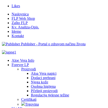
Likes
Naslovnica
FLP Web Shop
Zašto FLP
Kv. Analiza-Opis.
Idemo
Kontakt
Publisher - Portal o zdravom načinu života
Aloe Vera Info
Forever LP
Proizvodi
Aloa Vera napici
Dodaci prehrani
Njega kože
Osobna higijena
Pčelinji proizvodi
Regulacija tjelesne težine
Certifikati
Trgovina