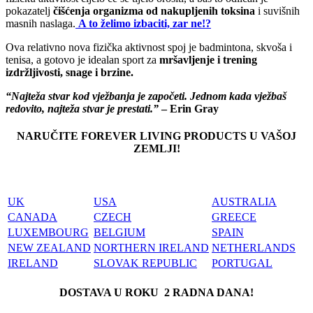
pokazatelj
čišćenja organizma od nakupljenih toksina
i suvišnih
masnih naslaga.
A to želimo izbaciti, zar ne!?
Ova relativno nova fizička aktivnost spoj je badmintona, skvoša i
tenisa, a gotovo je idealan sport za
mršavljenje i trening
izdržljivosti, snage i brzine.
“Najteža stvar kod vježbanja je započeti. Jednom kada vježbaš
redovito, najteža stvar je prestati.”
– Erin Gray
NARUČITE FOREVER LIVING PRODUCTS U VAŠOJ
ZEMLJI!
UK
USA
AUSTRALIA
CANADA
CZECH
GREECE
LUXEMBOURG
BELGIUM
SPAIN
NEW ZEALAND
NORTHERN IRELAND
NETHERLANDS
IRELAND
SLOVAK REPUBLIC
PORTUGAL
DOSTAVA U ROKU 2 RADNA DANA!