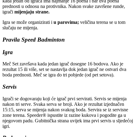
kada jedan od igrača ima najmanje 16 poena i bar dva poena
prednosti u odnosu na protivnika. Nakon svake završene runde,
igrači
mijenjaju strane.
Igra se može organizirati i
u parovima;
veličina terena se u tom
slučaju ne mijenja.
Pravila Speed Badminton
Igra
Meč Set završava kada jedan igrač dosegne 16 bodova. Ako je
rezultat 15 ili više, set se nastavlja dok jedan igrač ne ostvari dva
boda prednosti. Meč se igra do tri pobjede (od pet setova).
Servis
Igrači se dogovaraju koji će igrač prvi servirati. Servis se mijenja
nakon tri serve. Svaka serva se broji. Ako je rezultat izjednačen
15:15, serva se mijenja nakon svakog boda. Servira se iz servisne
zone terena. Speeder® ispustite iz razine kukova i pogodite ga u
njegovom padu. Gubitnička strana uvijek ima prvi servis u sljedećoj
igri.