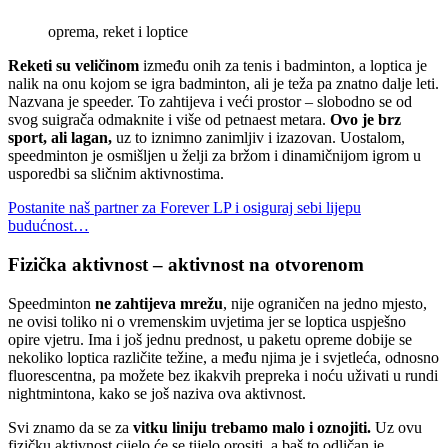
oprema, reket i loptice
Reketi su veličinom
između onih za tenis i badminton, a loptica je
nalik na onu kojom se igra badminton, ali je teža pa znatno dalje leti.
Nazvana je speeder. To zahtijeva i veći prostor – slobodno se od
svog suigrača odmaknite i više od petnaest metara.
Ovo je brz
sport, ali lagan,
uz to iznimno zanimljiv i izazovan. Uostalom,
speedminton je osmišljen u želji za bržom i dinamičnijom igrom u
usporedbi sa sličnim aktivnostima.
Postanite naš partner za Forever LP i osiguraj sebi lijepu
budućnost…
Fizička aktivnost – aktivnost na otvorenom
Speedminton
ne zahtijeva mrežu
, nije ograničen na jedno mjesto,
ne ovisi toliko ni o vremenskim uvjetima jer se loptica uspješno
opire vjetru. Ima i još jednu prednost, u paketu opreme dobije se
nekoliko loptica različite težine, a među njima je i svjetleća, odnosno
fluorescentna, pa možete bez ikakvih prepreka i noću uživati u rundi
nightmintona, kako se još naziva ova aktivnost.
Svi znamo da se za
vitku liniju trebamo malo i oznojiti.
Uz ovu
fizičku aktivnost cijelo će se tijelo orositi, a baš to odličan je