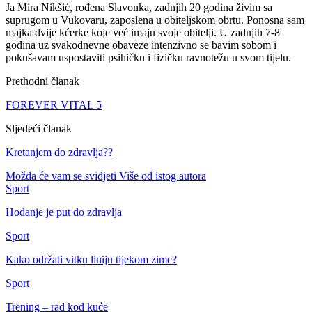
Ja Mira Nikšić, rođena Slavonka, zadnjih 20 godina živim sa
suprugom u Vukovaru, zaposlena u obiteljskom obrtu. Ponosna sam
majka dvije kćerke koje već imaju svoje obitelji. U zadnjih 7-8
godina uz svakodnevne obaveze intenzivno se bavim sobom i
pokušavam uspostaviti psihičku i fizičku ravnotežu u svom tijelu.
Prethodni članak
FOREVER VITAL 5
Sljedeći članak
Kretanjem do zdravlja??
Možda će vam se svidjeti
Više od istog autora
Sport
Hodanje je put do zdravlja
Sport
Kako održati vitku liniju tijekom zime?
Sport
Trening – rad kod kuće