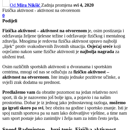
Od
Mira Nikšić
Zadnja promjena
svi 4, 2020
Fizička aktivnost - aktivnost na otvorenom
0
Podijeli
Fizička aktivnost – aktivnost na otvorenom
je, osim postizanja i
održavanja željene tjelesne težine i održavanje fizičkog i mentalnog
zdravlja. Mnogima je redovna fizička aktivnost upravo najbolji
„lijek“ protiv svakodnevnih životnih situacija.
Osjećaj sreće
koji
osjećamo nakon same fizičke aktivnosti je
najbolja nagrada
za
uloženi trud.
Osim različitih sportskih aktivnosti u dvoranama i sportskim
centrima, mnogi od nas se odlučuju za
fizičku aktivnost –
aktivnost na otvorenom
. Iste imaju jednake pozitivne učinke, a
svježi zrak dodatna su prednost.
Predlažemo vam
da obratite pozornost na jedan relativno novi
sport, ili da je nazovemo još bolje igra, a pojavio i na našim
prostorima. Dobar je iz jednog jako jednostavnog razloga,
možemo
ga igrati skoro pa svi
, bez obzira na godine i sportsko znanje. Isti je
spoj raznih sportova pa su nam lako dohvatljive vještine, a time nam
sam sport postaje jako zanimljiv i želja nam za istim često javlja.
Speed Badminton – brzi tenis, Fizička aktivnost –