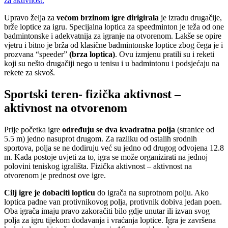
za aktivnost.
Upravo želja za
većom brzinom igre dirigirala
je izradu drugačije,
brže loptice za igru. Specijalna loptica za speedminton je teža od one
badmintonske i adekvatnija za igranje na otvorenom. Lakše se opire
vjetru i bitno je brža od klasične badmintonske loptice zbog čega je i
prozvana “speeder”
(brza loptica)
. Ovu izmjenu pratili su i reketi
koji su nešto drugačiji nego u tenisu i u badmintonu i podsjećaju na
rekete za skvoš.
Sportski teren- fizička aktivnost –
aktivnost na otvorenom
Prije početka igre
određuju se dva kvadratna polja
(stranice od
5.5 m) jedno nasuprot drugom. Za razliku od ostalih srodnih
sportova, polja se ne dodiruju već su jedno od drugog odvojena 12.8
m. Kada postoje uvjeti za to, igra se može organizirati na jednoj
polovini teniskog igrališta. Fizička aktivnost – aktivnost na
otvorenom je prednost ove igre.
Cilj igre je dobaciti lopticu
do igrača na suprotnom polju. Ako
loptica padne van protivnikovog polja, protivnik dobiva jedan poen.
Oba igrača imaju pravo zakoračiti bilo gdje unutar ili izvan svog
polja za igru tijekom dodavanja i vraćanja loptice. Igra je završena