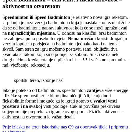
aktivnost na otvorenom
S
peedminton ili Speed Badminton
je relativno nova igra reketom.
U pitanju je brza verzija badmintona koja je nastala kao rezultat želje
da se od badmintona napravi aktivnost koja će se moći upražnjavati
na
najrazličitijim mjestima
. U odnosu na klasični, brzi badminton
ne zahtijeva puno posebnih uvjeta.
Nema mrežu
i koristi drugačiju
verziju loptice a podsjeća na badminton jednako kao i na tenis i
skvoš. Sam teren za igru možemo postaviti sami. obilježiti dva
kvadrata s trakom koju smo ponijeli sa sobom. Snaći se na neki
drugi način – kreda, crtanje u pijesku ili ….!!! I već smo spremni za
rad, vježbanje, rekreaciju.
sportski teren, izbor je naš
Iako je potekao od badmintona, speedminton
zahtjeva više
energije
i fizičke spremnosti jer je bitno dinamičniji. Ali, je ujedno i
fleksibilnije forme i moguće ga je igrati gotovo u
svakoj vrsti
prostora i na svakoj
vrsti podloge. Čak ni površina prekrivena
snijegom nije prepreka za igranje ovog sporta. Fizička aktivnost –
aktivnost na otvorenom je važan detalj.
Prije izlaska na teren iskoristite nas C9 za oporavak tijela i pripremu