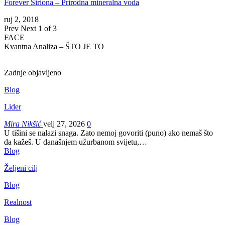
Forever Siriona – Prirodna mineralna voda
ruj 2, 2018
Prev
Next
1 of 3
FACE
Kvantna Analiza – ŠTO JE TO
Zadnje objavljeno
Blog
Lider
Mira Nikšić
velj 27, 2026
0
U tišini se nalazi snaga. Zato nemoj govoriti (puno) ako nemaš što
da kažeš.
U današnjem užurbanom svijetu,
…
Blog
Željeni cilj
Blog
Realnost
Blog