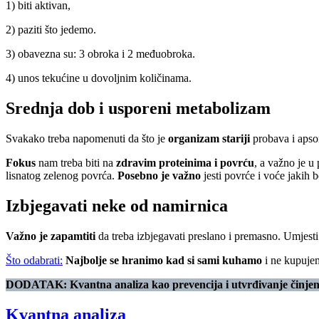
1) biti aktivan,
2) paziti što jedemo.
3) obavezna su: 3 obroka i 2 međuobroka.
4) unos tekućine u dovoljnim količinama.
Srednja dob i usporeni metabolizam
Svakako treba napomenuti da što je
organizam stariji
probava i apso
Fokus
nam treba biti na
zdravim proteinima i povrću
, a važno je u
lisnatog zelenog povrća.
Posebno je važno
jesti povrće i voće jakih b
Izbjegavati neke od namirnica
Važno je zapamtiti
da treba izbjegavati preslano i premasno. Umjesti 
Što odabrati:
Najbolje se hranimo kad si sami kuhamo
i ne kupujem
DODATAK: Kvantna analiza kao prevencija i utvrđivanje činjen
Kvantna analiza