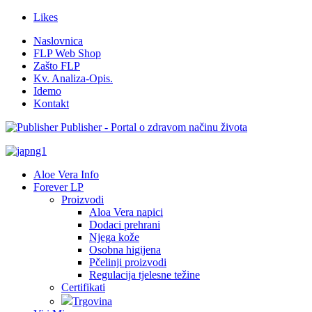
Likes
Naslovnica
FLP Web Shop
Zašto FLP
Kv. Analiza-Opis.
Idemo
Kontakt
Publisher - Portal o zdravom načinu života
Aloe Vera Info
Forever LP
Proizvodi
Aloa Vera napici
Dodaci prehrani
Njega kože
Osobna higijena
Pčelinji proizvodi
Regulacija tjelesne težine
Certifikati
Trgovina