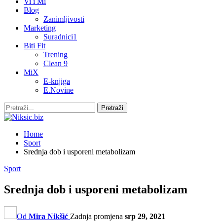
Vi i Mi
Blog
Zanimljivosti
Marketing
Suradnici1
Biti Fit
Trening
Clean 9
MiX
E-knjiga
E.Novine
Home
Sport
Srednja dob i usporeni metabolizam
Sport
Srednja dob i usporeni metabolizam
Od
Mira Nikšić
Zadnja promjena
srp 29, 2021