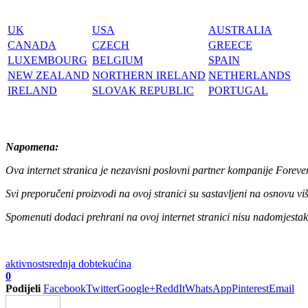
UK
USA
AUSTRALIA
CANADA
CZECH
GREECE
LUXEMBOURG
BELGIUM
SPAIN
NEW ZEALAND
NORTHERN IRELAND
NETHERLANDS
IRELAND
SLOVAK REPUBLIC
PORTUGAL
Napomena:
Ova internet stranica je nezavisni poslovni partner kompanije Foreve
Svi preporučeni proizvodi na ovoj stranici su sastavljeni na osnovu v
Spomenuti dodaci prehrani na ovoj internet stranici nisu nadomjestak
aktivnost
srednja dob
tekućina
0
Podijeli
Facebook
Twitter
Google+
ReddIt
WhatsApp
Pinterest
Email