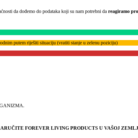
gućnosti da dođemo do podataka koji su nam potrebni da
reagiramo pro
im putem riješiti situaciju (vratiti stanje u zelenu poziciju)
RGANIZMA.
ARUČITE FOREVER LIVING PRODUCTS U VAŠOJ ZEMLJ