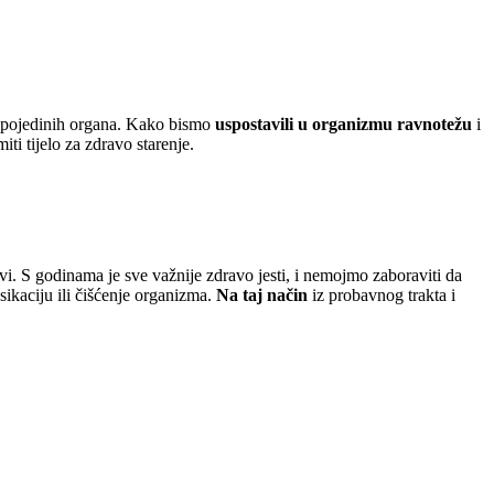
d pojedinih organa. Kako bismo
uspostavili u organizmu ravnotežu
i
iti tijelo za zdravo starenje.
ravi. S godinama je sve važnije zdravo jesti, i nemojmo zaboraviti da
ikaciju ili čišćenje organizma.
Na taj način
iz probavnog trakta i