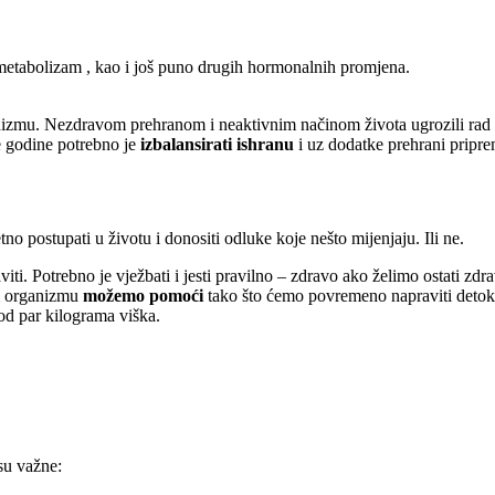
 metabolizam , kao i još puno drugih hormonalnih promjena.
anizmu. Nezdravom prehranom i neaktivnim načinom života ugrozili ra
le godine potrebno je
izbalansirati ishranu
i uz dodatke prehrani priprem
o postupati u životu i donositi odluke koje nešto mijenjaju. Ili ne.
viti. Potrebno je vježbati i jesti pravilno – zdravo ako želimo ostati zd
om organizmu
možemo pomoći
tako što ćemo povremeno napraviti detoks
o od par kilograma viška.
 su važne: