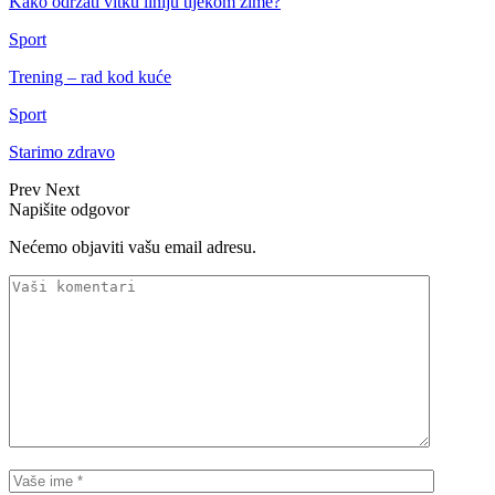
Kako održati vitku liniju tijekom zime?
Sport
Trening – rad kod kuće
Sport
Starimo zdravo
Prev
Next
Napišite odgovor
Nećemo objaviti vašu email adresu.