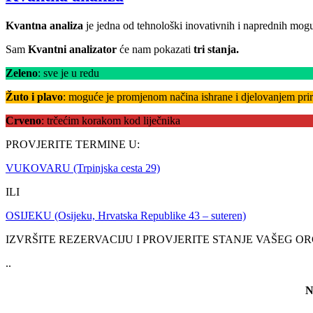
Kvantna analiza
je jedna od tehnološki inovativnih i naprednih mo
Sam
Kvantni analizator
će nam pokazati
tri stanja.
Zeleno
: sve je u redu
Žuto i plavo
: moguće je promjenom načina ishrane i djelovanjem prirodn
Crveno
: trčećim korakom kod liječnika
PROVJERITE TERMINE U:
VUKOVARU (Trpinjska cesta 29)
ILI
OSIJEKU (Osijeku, Hrvatska Republike 43 – suteren)
IZVRŠITE REZERVACIJU I PROVJERITE STANJE VAŠEG O
..
N