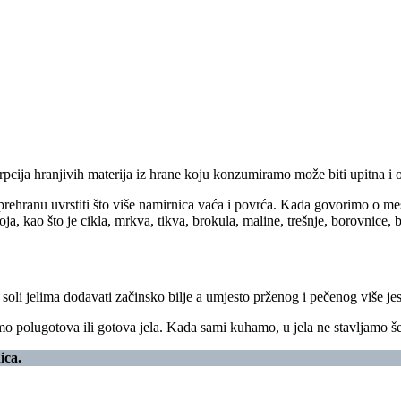
rpcija hranjivih materija iz hrane koju konzumiramo može biti upitna i 
 prehranu uvrstiti što više namirnica vaća i povrća. Kada govorimo o mesu
oja, kao što je cikla, mrkva, tikva, brokula, maline, trešnje, borovnice
soli jelima dodavati začinsko bilje a umjesto prženog i pečenog više je
o polugotova ili gotova jela. Kada sami kuhamo, u jela ne stavljamo šeć
ica.