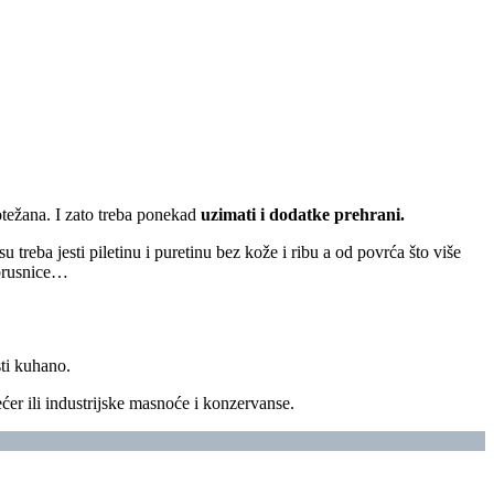
otežana. I zato treba ponekad
uzimati i dodatke prehrani.
 treba jesti piletinu i puretinu bez kože i ribu a od povrća što više
, brusnice…
sti kuhano.
er ili industrijske masnoće i konzervanse.