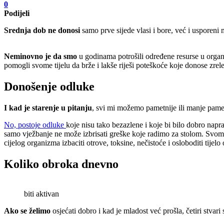
0
Podijeli
Srednja dob ne donosi
samo prve sijede vlasi i bore, već i usporeni
Neminovno je da smo
u godinama potrošili određene resurse u org
pomogli svome tijelu da brže i lakše riješi poteškoće koje donose zre
Donošenje odluke
I kad je starenje u pitanju
, svi mi možemo pametnije ili manje pametn
No, postoje odluke
koje nisu tako bezazlene i koje bi bilo dobro napra
samo vježbanje ne može izbrisati greške koje radimo za stolom. Sv
cijelog organizma izbaciti otrove, toksine, nečistoće i osloboditi tijel
Koliko obroka dnevno
biti aktivan
Ako se želimo
osjećati dobro i kad je mladost već prošla, četiri stvari