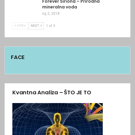
Forever Siriona – Prirodna
mineralna voda
ruj 2, 2018
PREV
NEXT
1 of 3
FACE
Kvantna Analiza – ŠTO JE TO