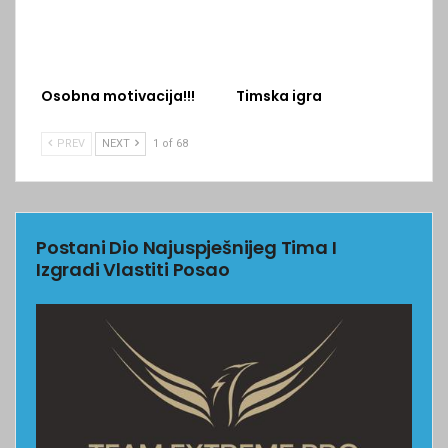
Osobna motivacija!!!
Timska igra
PREV
NEXT
1 of 68
Postani Dio Najuspješnijeg Tima I
Izgradi Vlastiti Posao