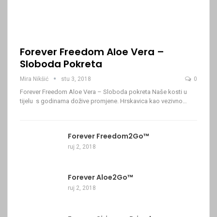
Forever Freedom Aloe Vera –
Sloboda Pokreta
Mira Nikšić
stu 3, 2018
0
Forever Freedom Aloe Vera – Sloboda pokreta Naše kosti u
tijelu s godinama dožive promjene. Hrskavica kao vezivno…
Forever Freedom2Go™
ruj 2, 2018
Forever Aloe2Go™
ruj 2, 2018