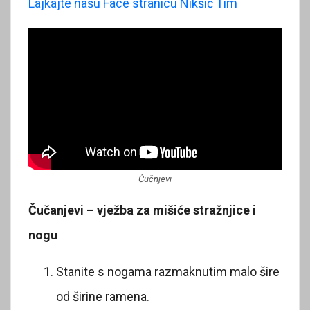
Lajkajte našu Face stranicu Nikšić Tim
Čučnjevi
Čučanjevi – vježba za mišiće stražnjice i
nogu
Stanite s nogama razmaknutim malo šire
od širine ramena.