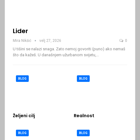
Lider
Mira Nikšić
velj 27, 2026
0
U tišini se nalazi snaga. Zato nemoj govoriti (puno) ako nemaš
što da kažeš.
U današnjem užurbanom svijetu,
…
BLOG
BLOG
Željeni cilj
Realnost
BLOG
BLOG