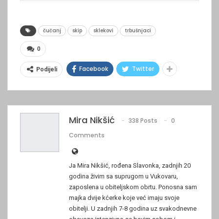
čučanj
skip
sklekovi
trbušnjaci
0
Facebook
Twitter
Podijeli
Mira Nikšić
338 Posts
0
Comments
Ja Mira Nikšić, rođena Slavonka, zadnjih 20
godina živim sa suprugom u Vukovaru,
zaposlena u obiteljskom obrtu. Ponosna sam
majka dvije kćerke koje već imaju svoje
obitelji. U zadnjih 7-8 godina uz svakodnevne