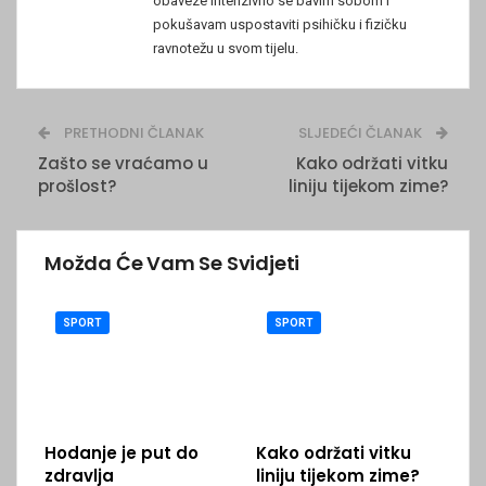
obaveze intenzivno se bavim sobom i
pokušavam uspostaviti psihičku i fizičku
ravnotežu u svom tijelu.
PRETHODNI ČLANAK
SLJEDEĆI ČLANAK
Zašto se vraćamo u
Kako održati vitku
prošlost?
liniju tijekom zime?
Možda Će Vam Se Svidjeti
SPORT
SPORT
Hodanje je put do
Kako održati vitku
zdravlja
liniju tijekom zime?