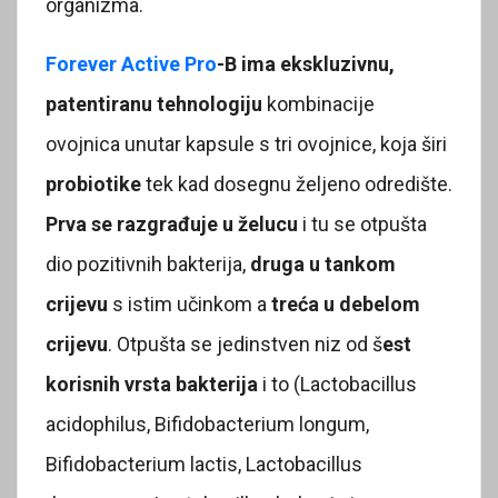
organizma.
Forever Active Pro
-B ima ekskluzivnu,
patentiranu tehnologiju
kombinacije
ovojnica unutar kapsule s tri ovojnice, koja širi
probiotike
tek kad dosegnu željeno odredište.
Prva se razgrađuje u želucu
i tu se otpušta
dio pozitivnih bakterija,
druga u tankom
crijevu
s istim učinkom a
treća u debelom
crijevu
. Otpušta se jedinstven niz od š
est
korisnih vrsta bakterija
i to (Lactobacillus
acidophilus, Bifidobacterium longum,
Bifidobacterium lactis, Lactobacillus