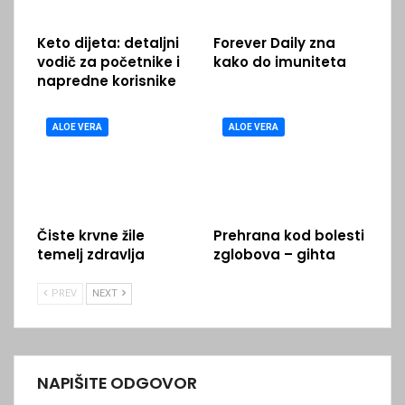
Keto dijeta: detaljni
Forever Daily zna
vodič za početnike i
kako do imuniteta
napredne korisnike
ALOE VERA
ALOE VERA
Čiste krvne žile
Prehrana kod bolesti
temelj zdravlja
zglobova – gihta
PREV
NEXT
NAPIŠITE ODGOVOR