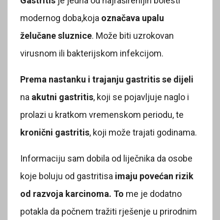
Gastritis
je jedna od najraširenijih bolesti
modernog doba,koja
označava upalu
želučane sluznice
. Može biti uzrokovan
virusnom ili bakterijskom infekcijom.
Prema nastanku i trajanju gastritis se dijeli
na
akutni gastritis
, koji se pojavljuje naglo i
prolazi u kratkom vremenskom periodu, te
kronični gastritis
, koji može trajati godinama.
Informaciju sam dobila od liječnika da osobe
koje boluju od gastritisa
imaju povećan rizik
od razvoja karcinoma. To
me je dodatno
potakla da počnem tražiti rješenje u prirodnim