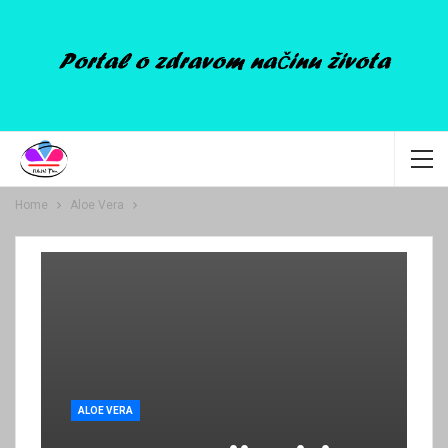
Home
Aloe Vera
ALOE VERA