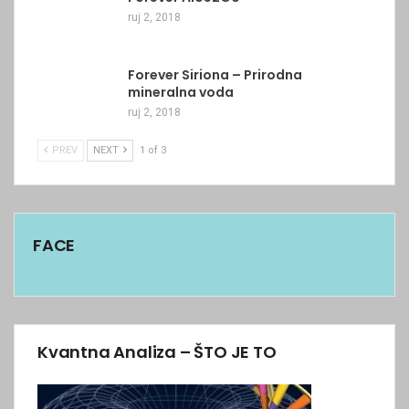
ruj 2, 2018
Forever Siriona – Prirodna
mineralna voda
ruj 2, 2018
PREV
NEXT
1 of 3
FACE
Kvantna Analiza – ŠTO JE TO