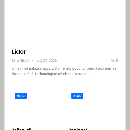
Lider
Mira Nikšić
velj 27, 2026
0
U tišini se nalazi snaga. Zato nemoj govoriti (puno) ako nemaš
što da kažeš.
U današnjem užurbanom svijetu,
…
BLOG
BLOG