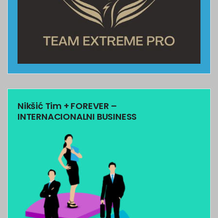
Nikšić Tim + FOREVER –
INTERNACIONALNI BUSINESS