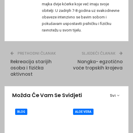
majka dvije kćerke koje već imaju svoje
obitelji. U zadnjih 7-8 godina uz svakodnevne
obaveze intenzivno se bavim sobom i
pokušavam uspostaviti psihičku i fizičku
ravnotežu u svom tijelu.
PRETHODNI ČLANAK
SLJEDEĆI ČLANAK
Rekreacija starijih
Nangka- egzotično
osoba i fizička
voće tropskih krajeva
aktivnost
Možda Će Vam Se Svidjeti
Svi
BLOG
ALOE VERA