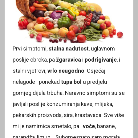
Prvi simptomi,
stalna nadutost
, uglavnom
poslije obroka, pa
žgaravica
i
podrigivanje
, i
stalni vjetrovi,
vrlo neugodno
. Osjećaj
nelagode i ponekad
tupa bol
u predjelu
gornjeg dijela trbuha. Naravno simptomi su se
javljali poslije konzumiranja kave, mlijeka,
pekarskih proizvoda, sira, krastavaca. Sve više
mi je namirnica smetalo, pa i
voće
, banane,
narandža, limun… Suhomesnato sam morala