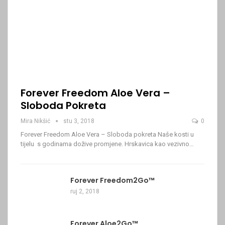
Forever Freedom Aloe Vera –
Sloboda Pokreta
Mira Nikšić
stu 3, 2018
0
Forever Freedom Aloe Vera – Sloboda pokreta Naše kosti u
tijelu s godinama dožive promjene. Hrskavica kao vezivno…
Forever Freedom2Go™
ruj 2, 2018
Forever Aloe2Go™