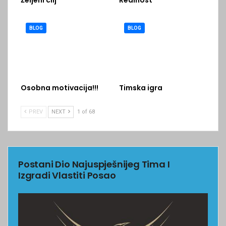
Željeni cilj
Realnost
BLOG
BLOG
Osobna motivacija!!!
Timska igra
PREV
NEXT
1 of 68
Postani Dio Najuspješnijeg Tima I
Izgradi Vlastiti Posao