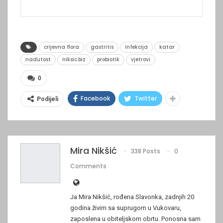
crijevna flora
gastritis
infekcija
katar
nadutost
niksic.biz
probiotik
vjetrovi
0
Facebook
Twitter
Podijeli
Mira Nikšić
338 Posts
0
Comments
Ja Mira Nikšić, rođena Slavonka, zadnjih 20
godina živim sa suprugom u Vukovaru,
zaposlena u obiteljskom obrtu. Ponosna sam