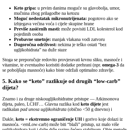
Keto gripa:
u prvim danima moguće su glavobolja, umor,
mučnina zbog prilagodbe na ketozu
Moguć nedostatak mikronutrijenata:
pogotovo ako se
izbjegava većina voća i cijele skupine hrane
Previše zasićenih masti:
može povisiti LDL kolesterol kod
pojedinih osoba
Probavne smetnje:
manjak vlakana vodi zatvoru
Dugoročna održivost:
nekima je teško ostati “bez
ugljikohidrata” na duže staze
Stoga se preporučuje redovito provjeravati krvnu sliku, masnoće i
vitamine, te
eventualno
koristiti dodatke prehrani (npr.
omega-3
da
se poboljšaju masnoće) kako biste održali optimalno zdravlje.
5. Kako se “keto” razlikuje od drugih “low-carb”
dijeta?
Znamo i za druge niskougljikohidratne pristupe — Atkinsonova
dijeta, paleo, LCHF… Glavna razlika kod
keto dijete
jest
radikalan
pad unosa ugljikohidrata
(obično <50 g dnevno) i
Dakle,
keto = ekstremno ograničenje UH
i gorivo koje dolazi iz
masnoća. <emLow-carb) može biti “blaži” pristup, uz malo više
ugljikohidrata koji i dalje drže razinu šećera stabilnom. Obje metode