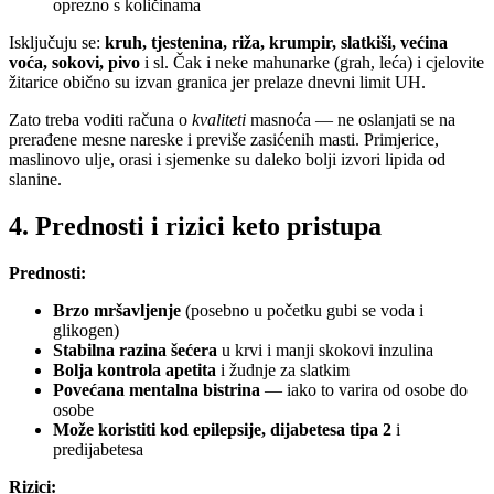
oprezno s količinama
Isključuju se:
kruh, tjestenina, riža, krumpir, slatkiši, većina
voća, sokovi, pivo
i sl. Čak i neke mahunarke (grah, leća) i cjelovite
žitarice obično su izvan granica jer prelaze dnevni limit UH.
Zato treba voditi računa o
kvaliteti
masnoća — ne oslanjati se na
prerađene mesne nareske i previše zasićenih masti. Primjerice,
maslinovo ulje, orasi i sjemenke su daleko bolji izvori lipida od
slanine.
4. Prednosti i rizici keto pristupa
Prednosti:
Brzo mršavljenje
(posebno u početku gubi se voda i
glikogen)
Stabilna razina šećera
u krvi i manji skokovi inzulina
Bolja kontrola apetita
i žudnje za slatkim
Povećana mentalna bistrina
— iako to varira od osobe do
osobe
Može koristiti kod epilepsije, dijabetesa tipa 2
i
predijabetesa
Rizici: