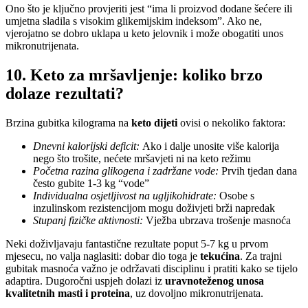
Ono što je ključno provjeriti jest “ima li proizvod dodane šećere ili
umjetna sladila s visokim glikemijskim indeksom”. Ako ne,
vjerojatno se dobro uklapa u keto jelovnik i može obogatiti unos
mikronutrijenata.
10. Keto za mršavljenje: koliko brzo
dolaze rezultati?
Brzina gubitka kilograma na
keto dijeti
ovisi o nekoliko faktora:
Dnevni kalorijski deficit:
Ako i dalje unosite više kalorija
nego što trošite, nećete mršavjeti ni na keto režimu
Početna razina glikogena i zadržane vode:
Prvih tjedan dana
često gubite 1-3 kg “vode”
Individualna osjetljivost na ugljikohidrate:
Osobe s
inzulinskom rezistencijom mogu doživjeti brži napredak
Stupanj fizičke aktivnosti:
Vježba ubrzava trošenje masnoća
Neki doživljavaju fantastične rezultate poput 5-7 kg u prvom
mjesecu, no valja naglasiti: dobar dio toga je
tekućina
. Za trajni
gubitak masnoća važno je održavati disciplinu i pratiti kako se tijelo
adaptira. Dugoročni uspjeh dolazi iz
uravnoteženog unosa
kvalitetnih masti i proteina
, uz dovoljno mikronutrijenata.