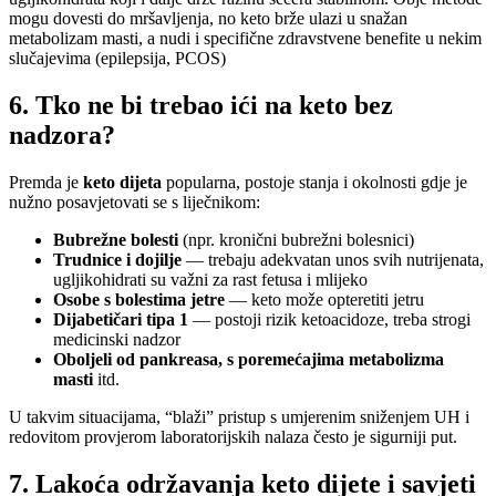
mogu dovesti do mršavljenja, no keto brže ulazi u snažan
metabolizam masti, a nudi i specifične zdravstvene benefite u nekim
slučajevima (epilepsija, PCOS)
6. Tko ne bi trebao ići na keto bez
nadzora?
Premda je
keto dijeta
popularna, postoje stanja i okolnosti gdje je
nužno posavjetovati se s liječnikom:
Bubrežne bolesti
(npr. kronični bubrežni bolesnici)
Trudnice i dojilje
— trebaju adekvatan unos svih nutrijenata,
ugljikohidrati su važni za rast fetusa i mlijeko
Osobe s bolestima jetre
— keto može opteretiti jetru
Dijabetičari tipa 1
— postoji rizik ketoacidoze, treba strogi
medicinski nadzor
Oboljeli od pankreasa, s poremećajima metabolizma
masti
itd.
U takvim situacijama, “blaži” pristup s umjerenim sniženjem UH i
redovitom provjerom laboratorijskih nalaza često je sigurniji put.
7. Lakoća održavanja keto dijete i savjeti