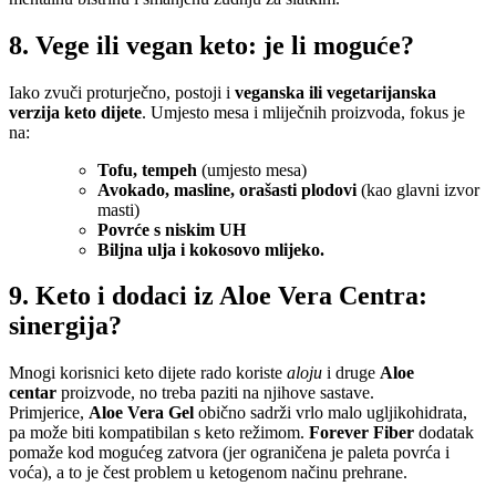
8. Vege ili vegan keto: je li moguće?
Iako zvuči proturječno, postoji i
veganska ili vegetarijanska
verzija keto dijete
. Umjesto mesa i mliječnih proizvoda, fokus je
na:
Tofu, tempeh
(umjesto mesa)
Avokado, masline, orašasti plodovi
(kao glavni izvor
masti)
Povrće s niskim UH
Biljna ulja i kokosovo mlijeko.
9. Keto i dodaci iz Aloe Vera Centra:
sinergija?
Mnogi korisnici keto dijete rado koriste
aloju
i druge
Aloe
centar
proizvode, no treba paziti na njihove sastave.
Primjerice,
Aloe Vera Gel
obično sadrži vrlo malo ugljikohidrata,
pa može biti kompatibilan s keto režimom.
Forever Fiber
dodatak
pomaže kod mogućeg zatvora (jer ograničena je paleta povrća i
voća), a to je čest problem u ketogenom načinu prehrane.