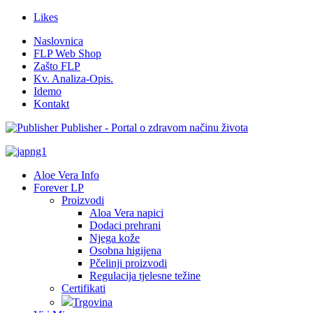
Likes
Naslovnica
FLP Web Shop
Zašto FLP
Kv. Analiza-Opis.
Idemo
Kontakt
Publisher - Portal o zdravom načinu života
Aloe Vera Info
Forever LP
Proizvodi
Aloa Vera napici
Dodaci prehrani
Njega kože
Osobna higijena
Pčelinji proizvodi
Regulacija tjelesne težine
Certifikati
Trgovina