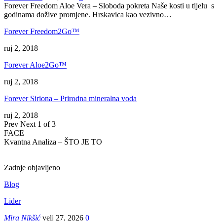
Forever Freedom Aloe Vera – Sloboda pokreta Naše kosti u tijelu s
godinama dožive promjene. Hrskavica kao vezivno…
Forever Freedom2Go™
ruj 2, 2018
Forever Aloe2Go™
ruj 2, 2018
Forever Siriona – Prirodna mineralna voda
ruj 2, 2018
Prev
Next
1 of 3
FACE
Kvantna Analiza – ŠTO JE TO
Zadnje objavljeno
Blog
Lider
Mira Nikšić
velj 27, 2026
0