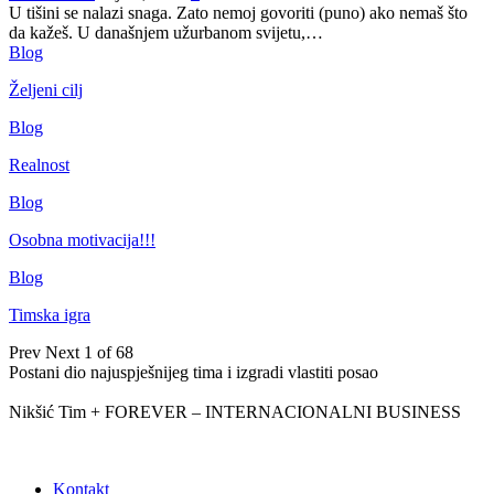
U tišini se nalazi snaga. Zato nemoj govoriti (puno) ako nemaš što
da kažeš.
U današnjem užurbanom svijetu,
…
Blog
Željeni cilj
Blog
Realnost
Blog
Osobna motivacija!!!
Blog
Timska igra
Prev
Next
1 of 68
Postani dio najuspješnijeg tima i izgradi vlastiti posao
Nikšić Tim + FOREVER – INTERNACIONALNI BUSINESS
Kontakt