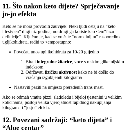
11. Što nakon keto dijete? Sprječavanje
jo-jo efekta
Keto se ne mora provoditi zauvijek. Neki ljudi ostaju na “keto
lifestyleu” dugi niz godina, no drugi ga koriste kao <em“fazu
definicije”. Ključno je, kad se vraćate “normalnijim” rasporedima
ugljikohidrata, raditi to <empostupno:
Povećati unos ugljikohidrata za 10-20 g tjedno
Birati
integralne žitarice
, voće s niskim glikemijskim
indeksom
Održavati
fizičku aktivnost
kako ne bi došlo do
vraćanja izgubljenih kilograma
Nastaviti paziti na umjesto prerađenih trans-masti
Ako se odmah vratite pizzi, sladoledu i bijeloj tjestenini u velikim
količinama, postoji velika vjerojatnost rapidnog nakupljanja
kilograma i “jo-jo” efekta.
12. Povezani sadržaji: “keto dijeta” i
“Aloe centar”