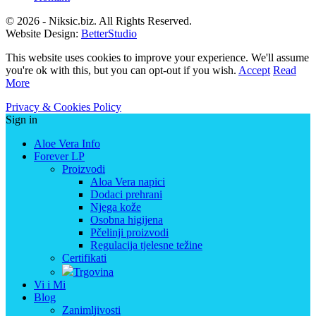
© 2026 - Niksic.biz. All Rights Reserved.
Website Design:
BetterStudio
This website uses cookies to improve your experience. We'll assume
you're ok with this, but you can opt-out if you wish.
Accept
Read
More
Privacy & Cookies Policy
Sign in
Aloe Vera Info
Forever LP
Proizvodi
Aloa Vera napici
Dodaci prehrani
Njega kože
Osobna higijena
Pčelinji proizvodi
Regulacija tjelesne težine
Certifikati
Trgovina
Vi i Mi
Blog
Zanimljivosti