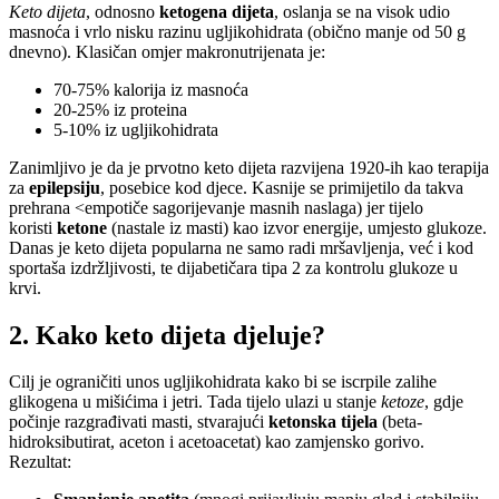
Keto dijeta
, odnosno
ketogena dijeta
, oslanja se na visok udio
masnoća i vrlo nisku razinu ugljikohidrata (obično manje od 50 g
dnevno). Klasičan omjer makronutrijenata je:
70-75% kalorija iz masnoća
20-25% iz proteina
5-10% iz ugljikohidrata
Zanimljivo je da je prvotno keto dijeta razvijena 1920-ih kao terapija
za
epilepsiju
, posebice kod djece. Kasnije se primijetilo da takva
prehrana <empotiče sagorijevanje masnih naslaga) jer tijelo
koristi
ketone
(nastale iz masti) kao izvor energije, umjesto glukoze.
Danas je keto dijeta popularna ne samo radi mršavljenja, već i kod
sportaša izdržljivosti, te dijabetičara tipa 2 za kontrolu glukoze u
krvi.
2. Kako keto dijeta djeluje?
Cilj je ograničiti unos ugljikohidrata kako bi se iscrpile zalihe
glikogena u mišićima i jetri. Tada tijelo ulazi u stanje
ketoze
, gdje
počinje razgrađivati masti, stvarajući
ketonska tijela
(beta-
hidroksibutirat, aceton i acetoacetat) kao zamjensko gorivo.
Rezultat: