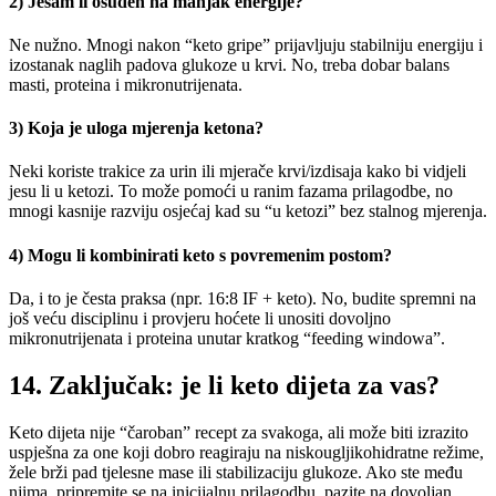
2) Jesam li osuđen na manjak energije?
Ne nužno. Mnogi nakon “keto gripe” prijavljuju stabilniju energiju i
izostanak naglih padova glukoze u krvi. No, treba dobar balans
masti, proteina i mikronutrijenata.
3) Koja je uloga mjerenja ketona?
Neki koriste trakice za urin ili mjerače krvi/izdisaja kako bi vidjeli
jesu li u ketozi. To može pomoći u ranim fazama prilagodbe, no
mnogi kasnije razviju osjećaj kad su “u ketozi” bez stalnog mjerenja.
4) Mogu li kombinirati keto s povremenim postom?
Da, i to je česta praksa (npr. 16:8 IF + keto). No, budite spremni na
još veću disciplinu i provjeru hoćete li unositi dovoljno
mikronutrijenata i proteina unutar kratkog “feeding windowa”.
14. Zaključak: je li keto dijeta za vas?
Keto dijeta nije “čaroban” recept za svakoga, ali može biti izrazito
uspješna za one koji dobro reagiraju na niskougljikohidratne režime,
žele brži pad tjelesne mase ili stabilizaciju glukoze. Ako ste među
njima, pripremite se na inicijalnu prilagodbu, pazite na dovoljan