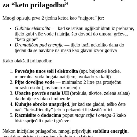
za “keto prilagodbu”
Mnogi opisuju prva 2 tjedna ketoa kao “najgora” jer:
Gubitak elektrolita
— kad se istisnu ugljikohidrati iz prehrane,
tijelo gubi više vode i natrija, što dovodi do umora, grčeva,
“keto gripe”
Dramatičan pad energije
— tijelo traži nekoliko dana do
tjedan da se navikne na masti kao glavni izvor goriva
Kako olakšati prilagodbu:
Povećajte unos soli i elektrolita
(npr. bujonske kocke,
mineralna voda bogata natrijem, avokado za kalij)
Pijte dovoljno vode
— minimalno 2 litre (za prosječnu
odraslu osobu), ovisno o znojenju
Ubacite povrće s malo UH
(brokula, tikvice, zelena salata)
da dobijete vlakna i minerale
Kuhajte obroke unaprijed
, jer kad ste gladni, teško ćete
naći “keto-friendly” jelo u pekarnici ili slastičarnici
Razmislite o dodacima
poput
magnezija i omega-3
kako
biste spriječili upale i grčeve
Nakon inicijalne prilagodbe, mnogi prijavljuju
stabilnu energiju
,
mentalnu bistrinu i smanjenu žudnju za slatkim.