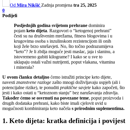
Od
Mira Nikšić
Zadnja promjena
tra 25, 2025
0
Podijeli
Posljednjih godina svijetom prehrane
dominira
pojam
keto dijeta
. Razgovori o “ketogenoj prehrani”
česti su na društvenim mrežama, fitness blogovima i u
krugovima osoba s inzulinskom rezistencijom ili onih
koji žele brzo smršavjeti. No, što točno podrazumijeva
“keto”? Je li zbilja moguće jesti maslac, jaja i slaninu, a
istovremeno gubiti kilograme? I kako se u sve to
uklapaju ostali važni nutrijenti, poput vlakana, vitamina
i minerala?
U ovom članku detaljno
ćemo istražiti principe keto dijete,
navesti
znanstvene razloge
zašto mnogi doživljavaju uspjeh (ali i
potencijalne rizike), te ponuditi
praktične savjete
kako započeti, što
jesti i kako ostati u “ketoznom stanju” bez narušavanja zdravlja.
Također ćemo se osvrnuti na povezane teme
, poput proizvoda i
drugih dodataka prehrani, kako biste imali cjelovit uvid u
mogućnosti kombiniranja keto načela
s prirodnim suplementima.
1. Keto dijeta: kratka definicija i povijest