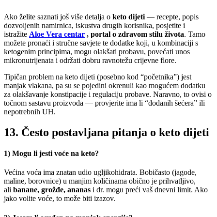
Ako želite saznati još više detalja o
keto dijeti
— recepte, popis
dozvoljenih namirnica, iskustva drugih korisnika, posjetite i
istražite
Aloe Vera centar
, portal o zdravom stilu života
. Tamo
možete pronaći i stručne savjete te dodatke koji, u kombinaciji s
ketogenim principima, mogu olakšati probavu, povećati unos
mikronutrijenata i održati dobru ravnotežu crijevne flore.
Tipičan problem na keto dijeti (posebno kod “početnika”) jest
manjak vlakana, pa su se pojedini okrenuli kao mogućem dodatku
za olakšavanje konstipacije i regulaciju probave. Naravno, to ovisi o
točnom sastavu proizvoda — provjerite ima li “dodanih šećera” ili
nepotrebnih UH.
13. Često postavljana pitanja o keto dijeti
1) Mogu li jesti voće na keto?
Većina voća ima znatan udio ugljikohidrata. Bobičasto (jagode,
maline, borovnice) u manjim količinama obično je prihvatljivo,
ali
banane, grožđe, ananas
i dr. mogu preći vaš dnevni limit. Ako
jako volite voće, to može biti izazov.