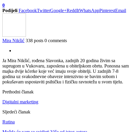
0
Podijeli
Facebook
Twitter
Google+
ReddIt
WhatsApp
Pinterest
Email
Mira Nikšić
338 posts
0 comments
Ja Mira Nikšić, rođena Slavonka, zadnjih 20 godina živim sa
suprugom u Vukovaru, zaposlena u obiteljskom obrtu. Ponosna sam
majka dvije kćerke koje već imaju svoje obitelji. U zadnjih 7-8
godina uz svakodnevne obaveze intenzivno se bavim sobom i
pokušavam uspostaviti psihičku i fizičku ravnotežu u svom tijelu.
Prethodni članak
Digitalni marketing
Sljedeći članak
Rutina
Možda će vam se svidjeti
Više od istog autora