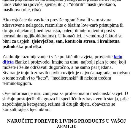
unos vlakana (povrće, sjeme, itd.) i “dobrih” masti (avokado,
maslinovo ulje, riba).
Ako osjećate da vas keto previše ograničava ili vam stvara
zdravstvene nelagode, razmislite o blažim low-carb pristupima ili
drugim dijetama (mediteranska, paleo, ili intermitentni post s
normalnim ugljikohidratima). U konačnici, i <emdrugi faktori su
bitni za uspjeh:
tjelovježba, san, kontrola stresa, i kvalitetna
psihološka podrška
.
Za dublje razumijevanje i više praktičnih savjeta, provjerite
keto
dijeta
članke i proizvode. Imajte na umu, najbolji plan je onaj koji
možete i želite održavati dugoročno, a ne samo par tjedana.
Stvaranje trajnih zdravih navika uvijek je najveća nagrada, neovisno
o tome zvali vi to “keto”, “mediteranski” ili nekom trećom
terminologijom.
Ove informacije nisu zamjena za profesionalni medicinski savjet. U
slučaju postojećih dijagnoza ili specifičnih zdravstvenih stanja, prije
započinjanja ketogenog režima ili drugih dijeta, obavezno se
konzultirajte s liječnikom.
NARUČITE FOREVER LIVING PRODUCTS U VAŠOJ
ZEMLJI!