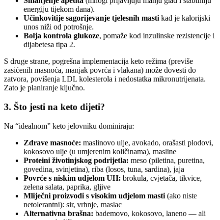
Smanjenje apetita
(mnogi prijavljuju manju glad i stabilniju
energiju tijekom dana).
Učinkovitije sagorijevanje tjelesnih masti
kad je kalorijski
unos niži od potrošnje.
Bolja kontrola glukoze
, pomaže kod inzulinske rezistencije i
dijabetesa tipa 2.
S druge strane, pogrešna implementacija keto režima (previše
zasićenih masnoća, manjak povrća i vlakana) može dovesti do
zatvora, povišenja LDL kolesterola i nedostatka mikronutrijenata.
Zato je planiranje ključno.
3. Što jesti na keto dijeti?
Na “idealnom” keto jelovniku dominiraju:
Zdrave masnoće:
maslinovo ulje, avokado, orašasti plodovi,
kokosovo ulje (u umjerenim količinama), masline
Proteini životinjskog podrijetla:
meso (piletina, puretina,
govedina, svinjetina), riba (losos, tuna, sardina), jaja
Povrće s niskim udjelom UH:
brokula, cvjetača, tikvice,
zelena salata, paprika, gljive
Mliječni proizvodi s visokim udjelom masti
(ako niste
netolerantni): sir, vrhnje, maslac
Alternativna brašna:
bademovo, kokosovo, laneno — ali