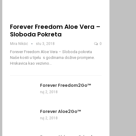
Forever Freedom Aloe Vera –
Sloboda Pokreta
Mira Nikšić
stu 3, 2018
0
Forever Freedom Aloe Vera – Sloboda pokreta
Naše kosti u tijelu s godinama dožive promjene.
Hrskavica kao vezivno…
Forever Freedom2Go™
ruj 2, 2018
Forever Aloe2Go™
ruj 2, 2018