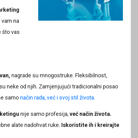
arketing
su vam na
 što vas
ovan,
nagrade su mnogostruke. Fleksibilnost,
su neke od njih. Zamjenjujući tradicionalni posao
e ne samo
način rada, već i svoj stil života.
rketingu
nije samo profesija,
već način života.
rebne alate nadohvat ruke.
Iskoristite ih i kreirajte