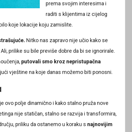
prema svojim interesima i
raditi s klijentima iz cijelog
bilo koje lokacije koju zamislite.
strašujuće.
Nitko nas zapravo nije učio kako se
i, prilike su bile previše dobre da bi se ignorirale.
moučenja,
putovali smo kroz nepristupačna
ajući vještine na koje danas možemo biti ponosni.
a
 je ovo polje dinamično i kako stalno pruža nove
inga nije statičan, stalno se razvija i transformira,
ručju, priliku da ostanemo u koraku s
najnovijim