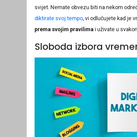
svijet. Nemate obvezu biti na nekom odr
diktirate svoj tempo
, vi odlučujete kad je 
prema svojim pravilima
i uživate u svako
Sloboda izbora vreme