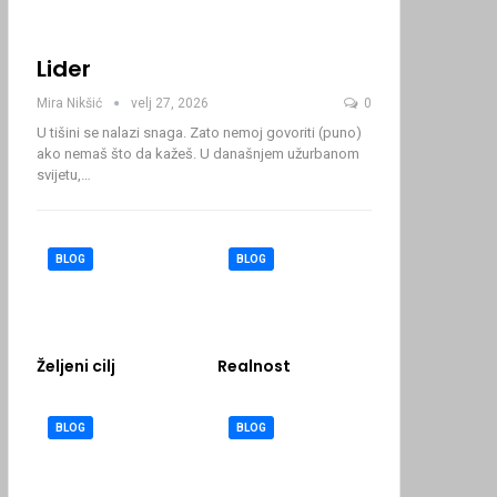
Lider
Mira Nikšić
velj 27, 2026
0
U tišini se nalazi snaga. Zato nemoj govoriti (puno)
ako nemaš što da kažeš.
U današnjem užurbanom
svijetu,
…
BLOG
BLOG
Željeni cilj
Realnost
BLOG
BLOG