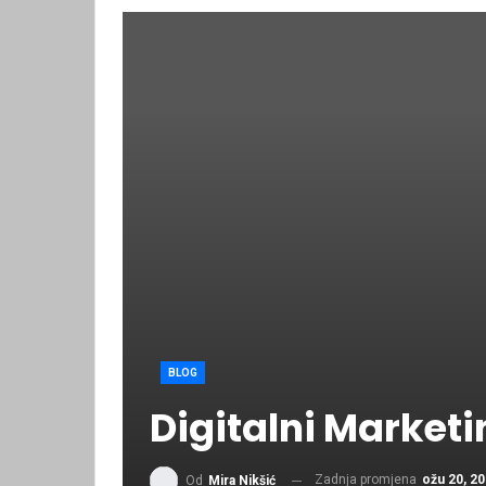
BLOG
Digitalni Marketi
Zadnja promjena
ožu 20, 2
Od
Mira Nikšić