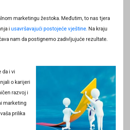
alnom marketingu žestoka. Međutim, to nas tjera
nja i
usavršavajući postojeće vještine.
Na kraju
ućava nam da postignemo zadivljujuće rezultate.
da i vi
ali o karijeri
ičen razvoj i
ni marketing
 vaša prilika