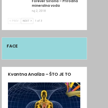
Forever Siriona – Prirodna
mineralna voda
ruj 2, 2018
PREV
NEXT
1 of 3
FACE
Kvantna Analiza – ŠTO JE TO