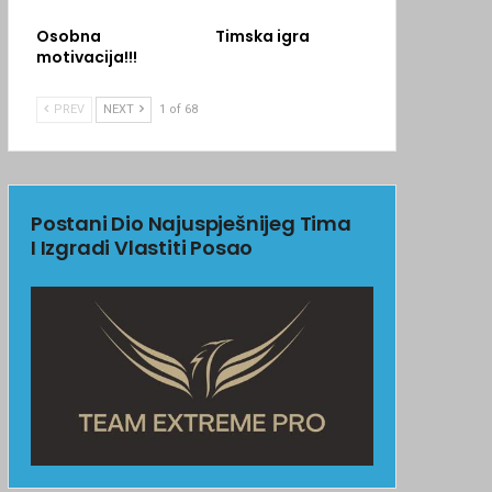
Osobna
Timska igra
motivacija!!!
PREV
NEXT
1 of 68
Postani Dio Najuspješnijeg Tima
I Izgradi Vlastiti Posao