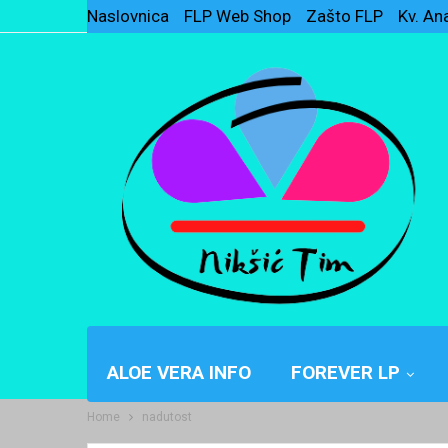
Naslovnica
FLP Web Shop
Zašto FLP
Kv. An
ALOE VERA INFO
FOREVER LP
Home
nadutost