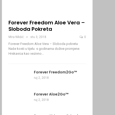
Forever Freedom Aloe Vera –
Sloboda Pokreta
Mira Nikšić
stu 3, 2018
0
Forever Freedom Aloe Vera – Sloboda pokreta
Naše kosti u tijelu s godinama dožive promjene.
Hrskavica kao vezivno…
Forever Freedom2Go™
ruj 2, 2018
Forever Aloe2Go™
ruj 2, 2018