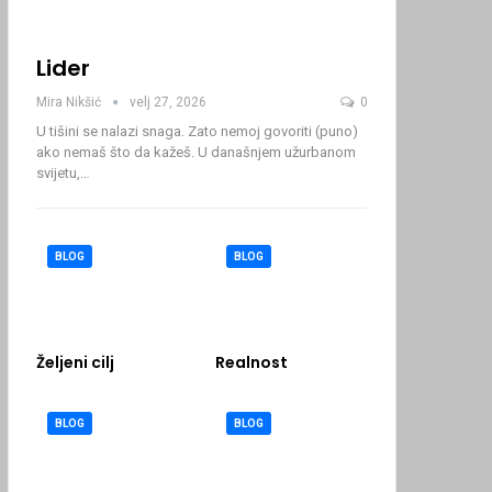
Lider
Mira Nikšić
velj 27, 2026
0
U tišini se nalazi snaga. Zato nemoj govoriti (puno)
ako nemaš što da kažeš.
U današnjem užurbanom
svijetu,
…
BLOG
BLOG
Željeni cilj
Realnost
BLOG
BLOG