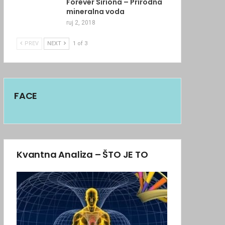
Forever Siriona – Prirodna
mineralna voda
ruj 2, 2018
PREV
NEXT
1 of 3
FACE
Kvantna Analiza – ŠTO JE TO