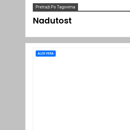
Pretraži Po Tagovima
Nadutost
ALOE VERA