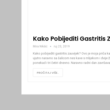
Kako Pobijediti Gastritis 
Mira Nikšić
ruj 23, 2019
Kako pobijediti gastritis zauvijek?
Ovo je moja priča ka
ujutro naravno sa šalicom nes kave s mlijekom i dvije
ponekad i tri četiri dnevno. Naravno radni dan završa
PROČITAJ VIŠE..