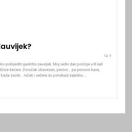
Zauvijek?
0
ko pobijediti gastritis zauvijek.
Moj radni dan počinje u 8 sati
 žličice šećera. Doručak obavezan, pecivo… pa ponovo kava,
va kada završi… ručak i večera su ponekad zajedno.
…