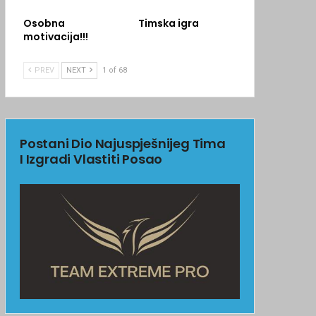
Osobna
Timska igra
motivacija!!!
PREV
NEXT
1 of 68
Postani Dio Najuspješnijeg Tima
I Izgradi Vlastiti Posao