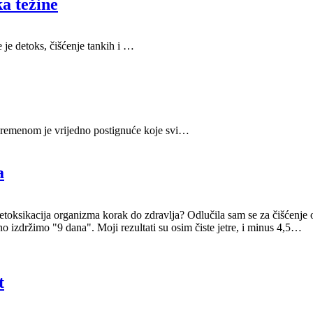
a težine
 je detoks, čišćenje tankih i
…
vremenom je vrijedno postignuće koje svi
…
a
detoksikacija organizma korak do zdravlja? Odlučila sam se za čišćenje 
izdržimo "9 dana". Moji rezultati su osim čiste jetre, i minus 4,5
…
t