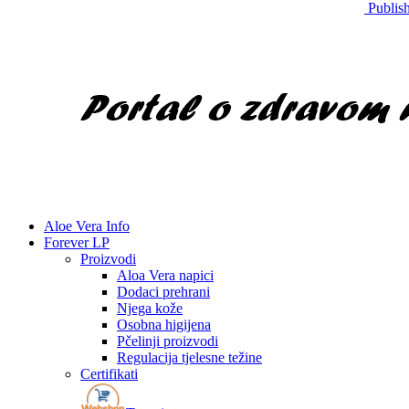
Publish
Aloe Vera Info
Forever LP
Proizvodi
Aloa Vera napici
Dodaci prehrani
Njega kože
Osobna higijena
Pčelinji proizvodi
Regulacija tjelesne težine
Certifikati