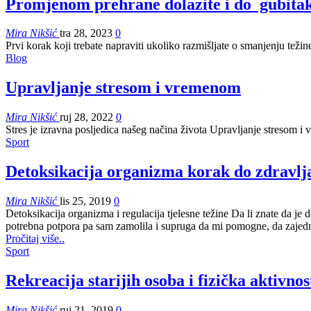
Promjenom prehrane dolazite i do gubitak
Mira Nikšić
tra 28, 2023
0
Prvi korak koji trebate napraviti ukoliko razmišljate o smanjenju težine
Blog
Upravljanje stresom i vremenom
Mira Nikšić
ruj 28, 2022
0
Stres je izravna posljedica našeg načina života
Upravljanje stresom i 
Sport
Detoksikacija organizma korak do zdravlj
Mira Nikšić
lis 25, 2019
0
Detoksikacija organizma i regulacija tjelesne težine
Da li znate da je 
potrebna potpora pa sam zamolila i supruga da mi pomogne, da zajedno 
Pročitaj više..
Sport
Rekreacija starijih osoba i fizička aktivnos
Mira Nikšić
ruj 21, 2019
0