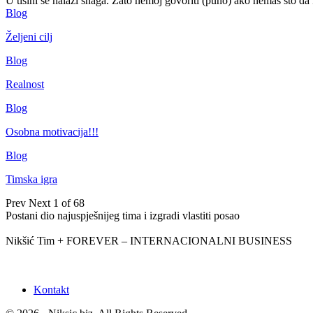
U tišini se nalazi snaga. Zato nemoj govoriti (puno) ako nemaš što da
Blog
Željeni cilj
Blog
Realnost
Blog
Osobna motivacija!!!
Blog
Timska igra
Prev
Next
1 of 68
Postani dio najuspješnijeg tima i izgradi vlastiti posao
Nikšić Tim + FOREVER – INTERNACIONALNI BUSINESS
Kontakt