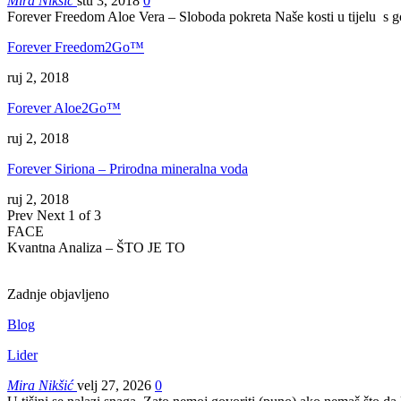
Mira Nikšić
stu 3, 2018
0
Forever Freedom Aloe Vera – Sloboda pokreta Naše kosti u tijelu s
Forever Freedom2Go™
ruj 2, 2018
Forever Aloe2Go™
ruj 2, 2018
Forever Siriona – Prirodna mineralna voda
ruj 2, 2018
Prev
Next
1 of 3
FACE
Kvantna Analiza – ŠTO JE TO
Zadnje objavljeno
Blog
Lider
Mira Nikšić
velj 27, 2026
0