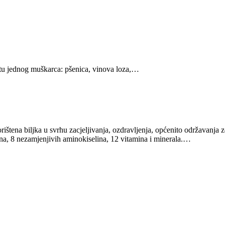
votu jednog muškarca: pšenica, vinova loza,…
ištena biljka u svrhu zacjeljivanja, ozdravljenja, općenito održavanja z
ina, 8 nezamjenjivih aminokiselina, 12 vitamina i minerala.…