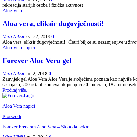
rekreacija starijih osoba i fizička aktivnost
Aloe Vera
Aloa vera, eliksir dugovječnosti!
Mira Nikšić
svi 22, 2019
0
Aloa vera, eliksir dugovječnosti! "Četiri biljke su nezamjenjive u ži
Aloa Vera napici
Forever Aloe Vera gel
Mira Nikšić
ruj 2, 2018
0
Zauvijek gel Aloe Vera Aloe Vera je stoljećima poznata kao najviše kor
sastojaka, 200 ostalih spojeva uključujući 20 minerala, 18 aminokisel
Pročitaj više..
Aloa Vera napici
Proizvodi
Forever Freedom Aloe Vera – Sloboda pokreta