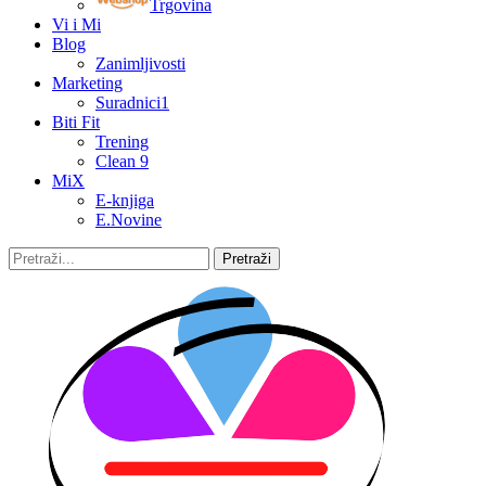
Trgovina
Vi i Mi
Blog
Zanimljivosti
Marketing
Suradnici1
Biti Fit
Trening
Clean 9
MiX
E-knjiga
E.Novine