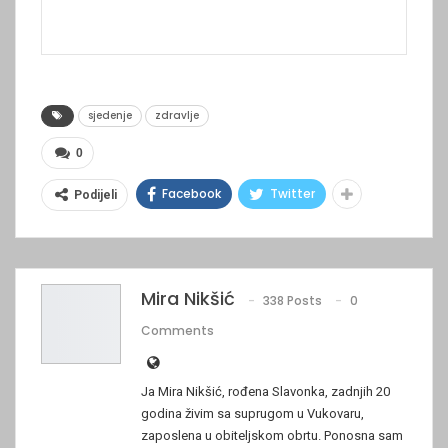
sjedenje
zdravlje
0
Facebook
Twitter
Podijeli
Mira Nikšić
338 Posts
0
Comments
Ja Mira Nikšić, rođena Slavonka, zadnjih 20
godina živim sa suprugom u Vukovaru,
zaposlena u obiteljskom obrtu. Ponosna sam