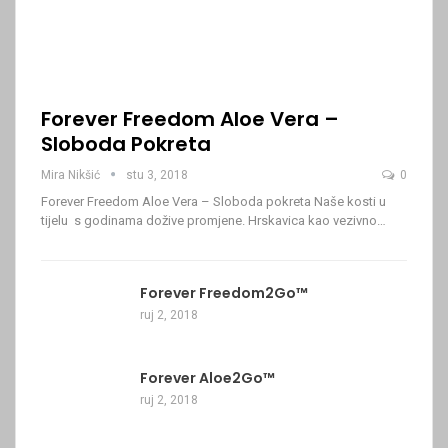
Forever Freedom Aloe Vera –
Sloboda Pokreta
Mira Nikšić
stu 3, 2018
0
Forever Freedom Aloe Vera – Sloboda pokreta Naše kosti u
tijelu s godinama dožive promjene. Hrskavica kao vezivno…
Forever Freedom2Go™
ruj 2, 2018
Forever Aloe2Go™
ruj 2, 2018