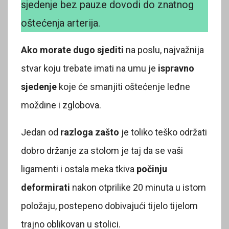
sjedenje bez pauze dovodi do znatnog
oštećenja arterija.
Ako morate dugo sjediti
na poslu, najvažnija
stvar koju trebate imati na umu je
ispravno
sjedenje
koje će smanjiti oštećenje leđne
moždine i zglobova.
Jedan od
razloga zašto
je toliko teško održati
dobro držanje za stolom je taj da se vaši
ligamenti i ostala meka tkiva
počinju
deformirati
nakon otprilike 20 minuta u istom
položaju, postepeno dobivajući tijelo tijelom
trajno oblikovan u stolici.