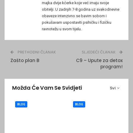
majka dvije kćerke koje već imaju svoje
obitelji. U zadnjih 7-8 godina uz svakodnevne
obaveze intenzivno se bavim sobom i
pokušavam uspostaviti psihičku i fizičku
ravnotežu u svom tijelu.
PRETHODNI ČLANAK
SLJEDEĆI ČLANAK
Zašto plan B
C9 – Upute za detox
program!
Možda Će Vam Se Svidjeti
Svi
BLOG
BLOG