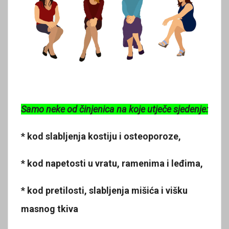
Samo neke od činjenica na koje utječe sjedenje:
* kod slabljenja kostiju i osteoporoze,
* kod napetosti u vratu, ramenima i leđima,
* kod pretilosti, slabljenja mišića i višku
masnog tkiva