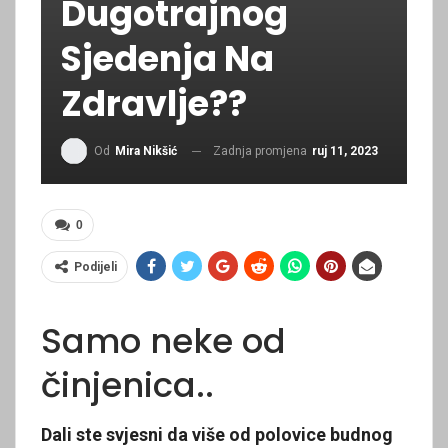
Dugotrajnog
Sjedenja Na
Zdravlje??
Zadnja promjena
ruj 11, 2023
Od
Mira Nikšić
0
Podijeli
Samo neke od
činjenica..
Dali ste svjesni da više od polovice budnog