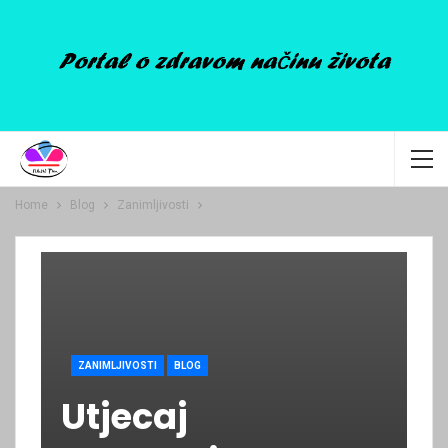
Home
Blog
Zanimljivosti
ZANIMLJIVOSTI
BLOG
Utjecaj