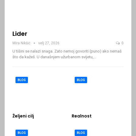
Lider
Mira Nikšić
velj 27, 2026
0
U tišini se nalazi snaga. Zato nemoj govoriti (puno) ako nemaš
što da kažeš.
U današnjem užurbanom svijetu,
…
BLOG
BLOG
Željeni cilj
Realnost
BLOG
BLOG