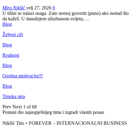
Mira Nikšić
velj 27, 2026
0
U tišini se nalazi snaga. Zato nemoj govoriti (puno) ako nemaš što
da kažeš.
U današnjem užurbanom svijetu,
…
Blog
Željeni cilj
Blog
Realnost
Blog
Osobna motivacija!!!
Blog
Timska igra
Prev
Next
1 of 68
Postani dio najuspješnijeg tima i izgradi vlastiti posao
Nikšić Tim + FOREVER – INTERNACIONALNI BUSINESS