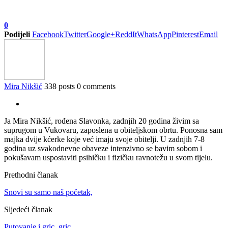
0
Podijeli
Facebook
Twitter
Google+
ReddIt
WhatsApp
Pinterest
Email
Mira Nikšić
338 posts
0 comments
Ja Mira Nikšić, rođena Slavonka, zadnjih 20 godina živim sa
suprugom u Vukovaru, zaposlena u obiteljskom obrtu. Ponosna sam
majka dvije kćerke koje već imaju svoje obitelji. U zadnjih 7-8
godina uz svakodnevne obaveze intenzivno se bavim sobom i
pokušavam uspostaviti psihičku i fizičku ravnotežu u svom tijelu.
Prethodni članak
Snovi su samo naš početak,
Sljedeći članak
Putovanje i gric, gric