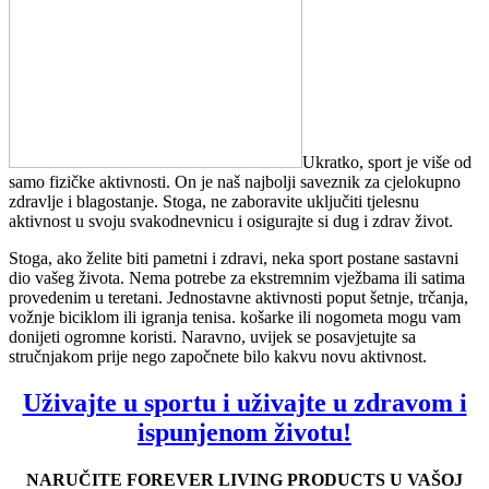
Ukratko, sport je više od
samo fizičke aktivnosti. On je naš najbolji saveznik za cjelokupno
zdravlje i blagostanje. Stoga, ne zaboravite uključiti tjelesnu
aktivnost u svoju svakodnevnicu i osigurajte si dug i zdrav život.
Stoga, ako želite biti pametni i zdravi, neka sport postane sastavni
dio vašeg života. Nema potrebe za ekstremnim vježbama ili satima
provedenim u teretani. Jednostavne aktivnosti poput šetnje, trčanja,
vožnje biciklom ili igranja tenisa. košarke ili nogometa mogu vam
donijeti ogromne koristi. Naravno, uvijek se posavjetujte sa
stručnjakom prije nego započnete bilo kakvu novu aktivnost.
Uživajte u sportu i uživajte u zdravom i
ispunjenom životu!
NARUČITE FOREVER LIVING PRODUCTS U VAŠOJ