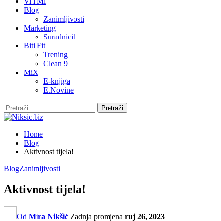
Vi i Mi
Blog
Zanimljivosti
Marketing
Suradnici1
Biti Fit
Trening
Clean 9
MiX
E-knjiga
E.Novine
Home
Blog
Aktivnost tijela!
Blog
Zanimljivosti
Aktivnost tijela!
Od
Mira Nikšić
Zadnja promjena
ruj 26, 2023