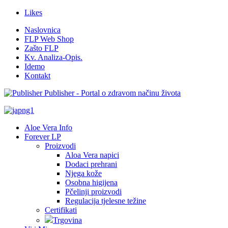
Likes
Naslovnica
FLP Web Shop
Zašto FLP
Kv. Analiza-Opis.
Idemo
Kontakt
Publisher - Portal o zdravom načinu života
Aloe Vera Info
Forever LP
Proizvodi
Aloa Vera napici
Dodaci prehrani
Njega kože
Osobna higijena
Pčelinji proizvodi
Regulacija tjelesne težine
Certifikati
Trgovina