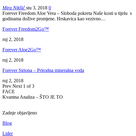
Mira Nikšić
stu 3, 2018
0
Forever Freedom Aloe Vera – Sloboda pokreta Naše kosti u tijelu s
godinama dožive promjene. Hrskavica kao vezivno…
Forever Freedom2Go™
ruj 2, 2018
Forever Aloe2Go™
ruj 2, 2018
Forever Siriona – Prirodna mineralna voda
ruj 2, 2018
Prev
Next
1 of 3
FACE
Kvantna Analiza – ŠTO JE TO
Zadnje objavljeno
Blog
Lider