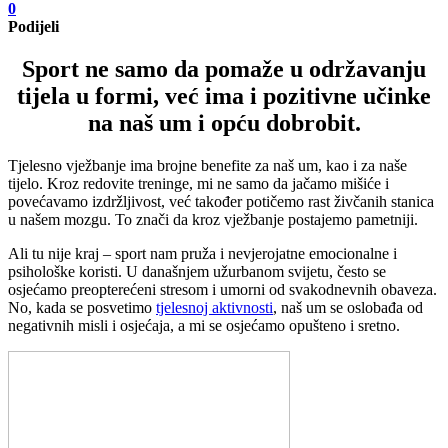
0
Podijeli
Sport ne samo da pomaže u održavanju
tijela u formi, već ima i pozitivne učinke
na naš um i opću dobrobit.
Tjelesno vježbanje ima brojne benefite za naš um, kao i za naše
tijelo. Kroz redovite treninge, mi ne samo da jačamo mišiće i
povećavamo izdržljivost, već također potičemo rast živčanih stanica
u našem mozgu. To znači da kroz vježbanje postajemo pametniji.
Ali tu nije kraj – sport nam pruža i nevjerojatne emocionalne i
psihološke koristi. U današnjem užurbanom svijetu, često se
osjećamo preopterećeni stresom i umorni od svakodnevnih obaveza.
No, kada se posvetimo
tjelesnoj aktivnosti
, naš um se oslobađa od
negativnih misli i osjećaja, a mi se osjećamo opušteno i sretno.