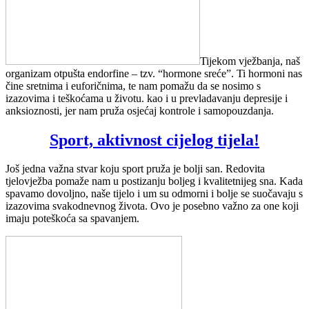
Tijekom vježbanja, naš
organizam otpušta endorfine – tzv. “hormone sreće”. Ti hormoni nas
čine sretnima i euforičnima, te nam pomažu da se nosimo s
izazovima i teškoćama u životu. kao i u prevladavanju depresije i
anksioznosti, jer nam pruža osjećaj kontrole i samopouzdanja.
Sport, aktivnost cijelog tijela!
Još jedna važna stvar koju sport pruža je bolji san. Redovita
tjelovježba pomaže nam u postizanju boljeg i kvalitetnijeg sna. Kada
spavamo dovoljno, naše tijelo i um su odmorni i bolje se suočavaju s
izazovima svakodnevnog života. Ovo je posebno važno za one koji
imaju poteškoća sa spavanjem.