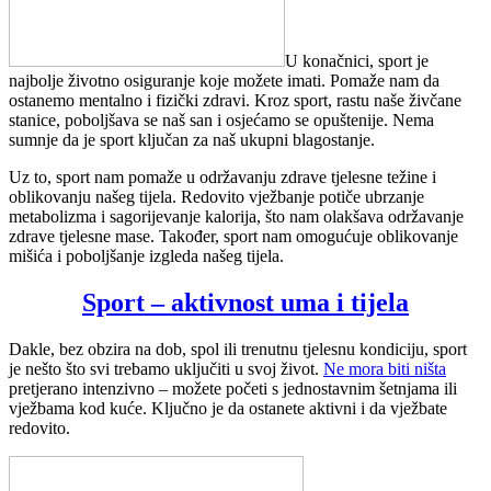
U konačnici, sport je
najbolje životno osiguranje koje možete imati. Pomaže nam da
ostanemo mentalno i fizički zdravi. Kroz sport, rastu naše živčane
stanice, poboljšava se naš san i osjećamo se opuštenije. Nema
sumnje da je sport ključan za naš ukupni blagostanje.
Uz to, sport nam pomaže u održavanju zdrave tjelesne težine i
oblikovanju našeg tijela. Redovito vježbanje potiče ubrzanje
metabolizma i sagorijevanje kalorija, što nam olakšava održavanje
zdrave tjelesne mase. Također, sport nam omogućuje oblikovanje
mišića i poboljšanje izgleda našeg tijela.
Sport – aktivnost uma i tijela
Dakle, bez obzira na dob, spol ili trenutnu tjelesnu kondiciju, sport
je nešto što svi trebamo uključiti u svoj život.
Ne mora biti ništa
pretjerano intenzivno – možete početi s jednostavnim šetnjama ili
vježbama kod kuće. Ključno je da ostanete aktivni i da vježbate
redovito.