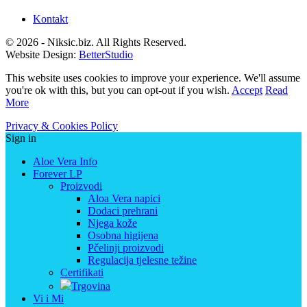
Kontakt
© 2026 - Niksic.biz. All Rights Reserved.
Website Design:
BetterStudio
This website uses cookies to improve your experience. We'll assume
you're ok with this, but you can opt-out if you wish.
Accept
Read
More
Privacy & Cookies Policy
Sign in
Aloe Vera Info
Forever LP
Proizvodi
Aloa Vera napici
Dodaci prehrani
Njega kože
Osobna higijena
Pčelinji proizvodi
Regulacija tjelesne težine
Certifikati
Trgovina
Vi i Mi