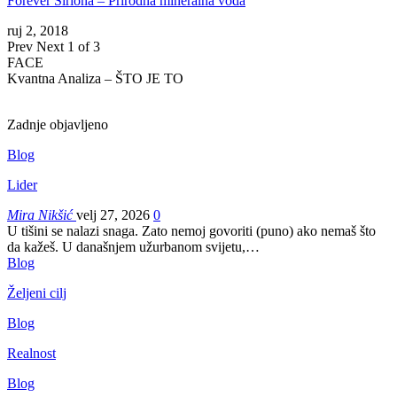
Forever Siriona – Prirodna mineralna voda
ruj 2, 2018
Prev
Next
1 of 3
FACE
Kvantna Analiza – ŠTO JE TO
Zadnje objavljeno
Blog
Lider
Mira Nikšić
velj 27, 2026
0
U tišini se nalazi snaga. Zato nemoj govoriti (puno) ako nemaš što
da kažeš.
U današnjem užurbanom svijetu,
…
Blog
Željeni cilj
Blog
Realnost
Blog