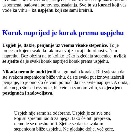
uspomena, padova i ponovnog ustajanja.
Sve to su koraci
koji vas
vode ka vrhu –
ka uspjehu
koji ste sami kreirali.
Korak naprijed je korak prema uspjehu
Uspjeh je, dakle, penjanje uz veoma visoke stepenice.
To je
proces u kojem svaki korak ima svoj značaj i doprinosi vašem
napretku. Bez obzira na to koliko teško izgledaju stepenice,
uvijek
se sjetite
da je svaki korak naprijed korak prema uspjehu.
Nikada nemojte podcijeniti
snagu malih koraka. Biti svjestan da
ste svakom stepenicom bliže vrhu, da ste svaki put iznova izabrali
penjanje, to je ono što će vam pomoći da nastavite naprijed. A onda,
prije nego što se i osvrnete, bit ćete na samom vrhu, s
osjećajem
postignuća i zadovoljstva.
Uspjeh nije samo za odabrane. Uspjeh je za sve one
koji su spremni raditi za njega. Iako će biti prepreka,
nemojte se obeshrabriti. Sjetite se da ste svakom
stepenicom bliže uspjehu. Ne gledajte dolje, već gore,