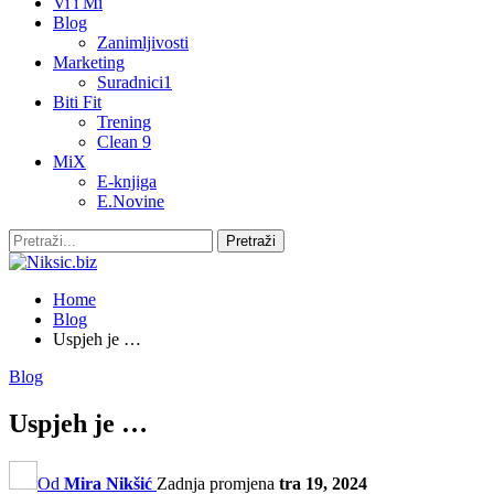
Vi i Mi
Blog
Zanimljivosti
Marketing
Suradnici1
Biti Fit
Trening
Clean 9
MiX
E-knjiga
E.Novine
Home
Blog
Uspjeh je …
Blog
Uspjeh je …
Od
Mira Nikšić
Zadnja promjena
tra 19, 2024