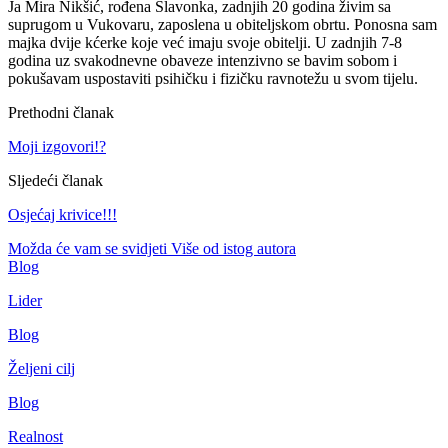
Ja Mira Nikšić, rođena Slavonka, zadnjih 20 godina živim sa
suprugom u Vukovaru, zaposlena u obiteljskom obrtu. Ponosna sam
majka dvije kćerke koje već imaju svoje obitelji. U zadnjih 7-8
godina uz svakodnevne obaveze intenzivno se bavim sobom i
pokušavam uspostaviti psihičku i fizičku ravnotežu u svom tijelu.
Prethodni članak
Moji izgovori!?
Sljedeći članak
Osjećaj krivice!!!
Možda će vam se svidjeti
Više od istog autora
Blog
Lider
Blog
Željeni cilj
Blog
Realnost