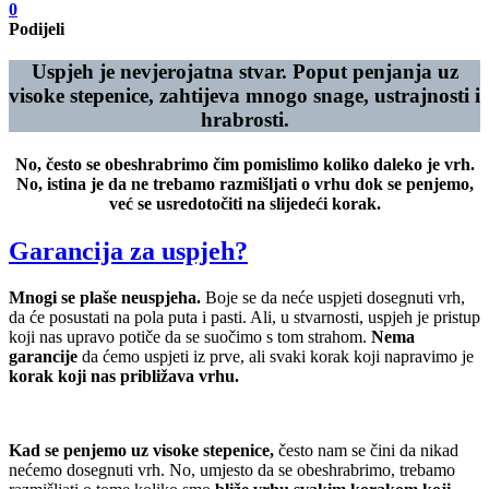
0
Podijeli
Uspjeh je nevjerojatna stvar. Poput penjanja uz
visoke stepenice, zahtijeva mnogo snage, ustrajnosti i
hrabrosti.
No, često se obeshrabrimo čim pomislimo koliko daleko je vrh.
No, istina je da ne trebamo razmišljati o vrhu dok se penjemo,
već se usredotočiti na slijedeći korak.
Garancija za uspjeh?
Mnogi se plaše neuspjeha.
Boje se da neće uspjeti dosegnuti vrh,
da će posustati na pola puta i pasti. Ali, u stvarnosti, uspjeh je pristup
koji nas upravo potiče da se suočimo s tom strahom.
Nema
garancije
da ćemo uspjeti iz prve, ali svaki korak koji napravimo je
korak koji nas približava vrhu.
Kad se penjemo uz visoke stepenice,
često nam se čini da nikad
nećemo dosegnuti vrh. No, umjesto da se obeshrabrimo, trebamo