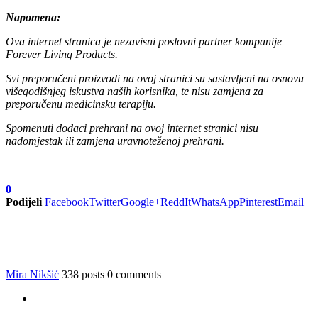
Napomena:
Ova internet stranica je nezavisni poslovni partner kompanije
Forever Living Products.
Svi preporučeni proizvodi na ovoj stranici su sastavljeni na osnovu
višegodišnjeg iskustva naših korisnika, te nisu zamjena za
preporučenu medicinsku terapiju.
Spomenuti dodaci prehrani na ovoj internet stranici nisu
nadomjestak ili zamjena uravnoteženoj prehrani.
0
Podijeli
Facebook
Twitter
Google+
ReddIt
WhatsApp
Pinterest
Email
Mira Nikšić
338 posts
0 comments