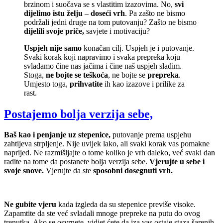
brzinom i suočava se s vlastitim izazovima. No,
svi
dijelimo istu želju – doseći vrh
. Pa zašto ne bismo
podržali jedni druge na tom putovanju? Zašto ne bismo
dijelili svoje priče,
savjete i motivaciju?
Uspjeh nije samo
konačan cilj. Uspjeh je i putovanje.
Svaki korak koji napravimo i svaka prepreka koju
svladamo čine nas jačima i čine naš uspjeh slađim.
Stoga,
ne bojte se teškoća
, ne bojte se
prepreka
.
Umjesto toga,
prihvatite
ih kao izazove i prilike za
rast.
Postajemo bolja verzija sebe,
Baš kao i penjanje uz stepenice,
putovanje prema uspjehu
zahtijeva strpljenje. Nije uvijek lako, ali svaki korak vas pomakne
naprijed. Ne razmišljajte o tome koliko je vrh daleko, već svaki dan
radite na tome da postanete bolja verzija sebe.
Vjerujte u sebe i
svoje snove.
Vjerujte da ste
sposobni dosegnuti vrh.
Ne gubite vjeru
kada izgleda da su stepenice previše visoke.
Zapamtite da ste već svladali mnoge prepreke na putu do ovog
trenutka. Ako se osvrnete, vidjet ćete da iza vas ostaje staza šarenih