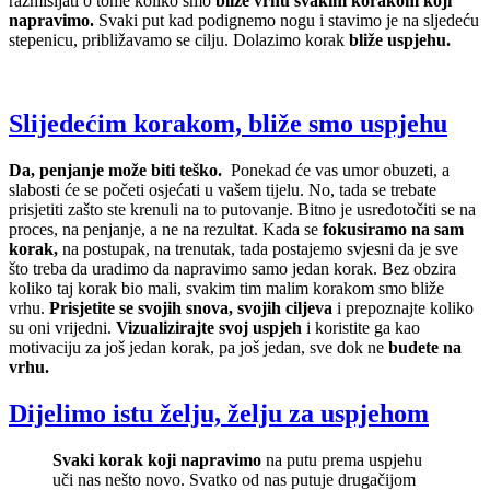
razmišljati o tome koliko smo
bliže vrhu svakim korakom koji
napravimo.
Svaki put kad podignemo nogu i stavimo je na sljedeću
stepenicu, približavamo se cilju. Dolazimo korak
bliže uspjehu.
Slijedećim korakom, bliže smo uspjehu
Da, penjanje može biti teško.
Ponekad će vas umor obuzeti, a
slabosti će se početi osjećati u vašem tijelu. No, tada se trebate
prisjetiti zašto ste krenuli na to putovanje. Bitno je usredotočiti se na
proces, na penjanje, a ne na rezultat. Kada se
fokusiramo na sam
korak,
na postupak, na trenutak, tada postajemo svjesni da je sve
što treba da uradimo da napravimo samo jedan korak. Bez obzira
koliko taj korak bio mali, svakim tim malim korakom smo bliže
vrhu.
Prisjetite se svojih snova, svojih ciljeva
i prepoznajte koliko
su oni vrijedni.
Vizualizirajte svoj uspjeh
i koristite ga kao
motivaciju za još jedan korak, pa još jedan, sve dok ne
budete na
vrhu.
Dijelimo istu želju, želju za uspjehom
Svaki korak koji napravimo
na putu prema uspjehu
uči nas nešto novo. Svatko od nas putuje drugačijom