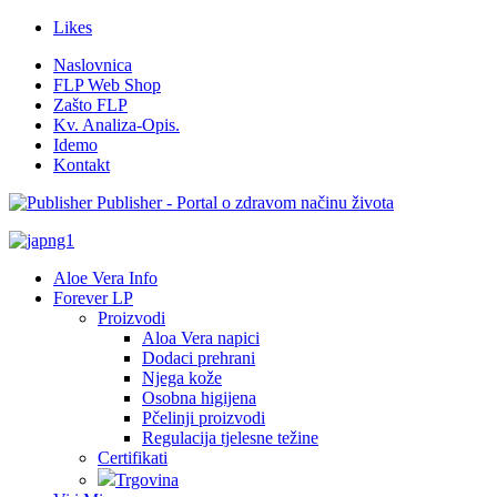
Likes
Naslovnica
FLP Web Shop
Zašto FLP
Kv. Analiza-Opis.
Idemo
Kontakt
Publisher - Portal o zdravom načinu života
Aloe Vera Info
Forever LP
Proizvodi
Aloa Vera napici
Dodaci prehrani
Njega kože
Osobna higijena
Pčelinji proizvodi
Regulacija tjelesne težine
Certifikati
Trgovina