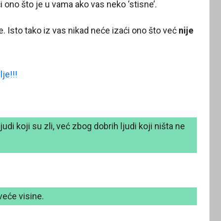
ći ono što je u vama ako vas neko ‘stisne’.
. Isto tako iz vas nikad neće izaći ono što već
nije
je!!!
di koji su zli, već zbog dobrih ljudi koji ništa ne
veće visine.