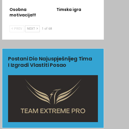
Osobna
Timska igra
motivacija!!!
PREV
NEXT
1 of 68
Postani Dio Najuspješnijeg Tima
I Izgradi Vlastiti Posao