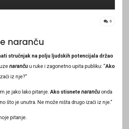
0
te naranču
nati stručnjak na polju ljudskih potencijala držao
 uze
naranču
u ruke i zagonetno upita publiku: “
Ako
izaći iz nje?”
m je jako lako pitanje.
Ako stisnete
n
aranču
onda
ono što je unutra. Ne može ništa drugo izaći iz nje.”
oje pitanje.