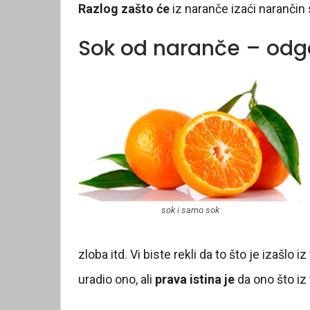
Razlog zašto će
iz naranče izaći narančin 
Sok od naranče – odgo
sok i samo sok
zloba itd. Vi biste rekli da to što je izašlo 
uradio ono, ali
prava istina je
da ono što iz 