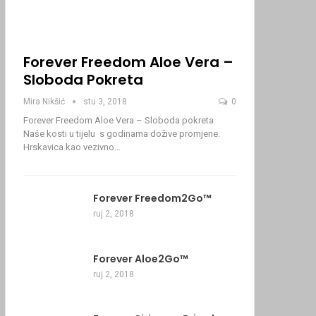
Forever Freedom Aloe Vera –
Sloboda Pokreta
Mira Nikšić
stu 3, 2018
0
Forever Freedom Aloe Vera – Sloboda pokreta
Naše kosti u tijelu s godinama dožive promjene.
Hrskavica kao vezivno…
Forever Freedom2Go™
ruj 2, 2018
Forever Aloe2Go™
ruj 2, 2018