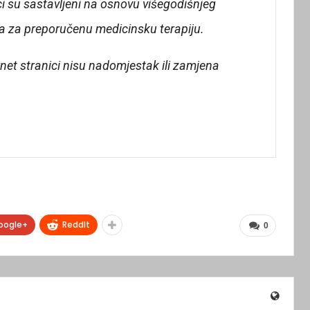
ci su sastavljeni na osnovu višegodišnjeg
na za preporučenu medicinsku terapiju.
net stranici nisu nadomjestak ili zamjena
oogle+
ReddIt
0