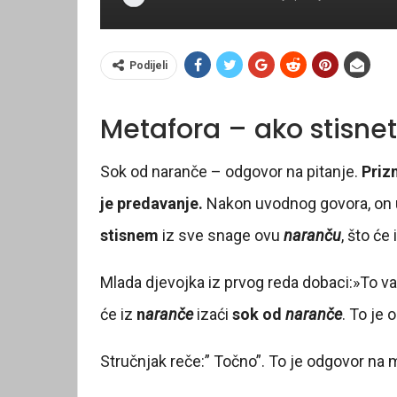
Podijeli
Metafora – ako stisne
Sok od naranče – odgovor na pitanje.
Priz
je predavanje.
Nakon uvodnog govora, on
stisnem
iz sve snage ovu
naranču
, što će 
Mlada djevojka iz prvog reda dobaci:»To va
će iz
n
aranče
izaći
sok od
naranče
. To je 
Stručnjak reče:” Točno”. To je odgovor na m