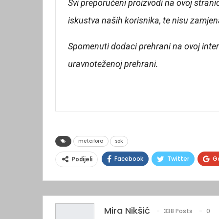
Svi preporučeni proizvodi na ovoj strani
iskustva naših korisnika, te nisu zamje
Spomenuti dodaci prehrani na ovoj inter
uravnoteženoj prehrani.
metafora
sok
Facebook
Twitter
G
Podijeli
Mira Nikšić
338 Posts
0