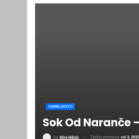
ZANIMLJIVOSTI
Sok Od Naranče –
Zadnja promjena
svi 3, 202
Od
Mira Nikšić