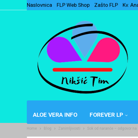
Naslovnica
FLP Web Shop
Zašto FLP
Kv. An
ALOE VERA INFO
FOREVER LP
Home
Blog
Zanimljivosti
Sok od naranče – odgovor na 