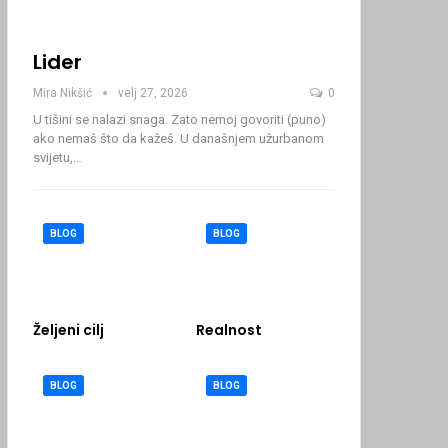
Lider
Mira Nikšić
velj 27, 2026
0
U tišini se nalazi snaga. Zato nemoj govoriti (puno)
ako nemaš što da kažeš.
U današnjem užurbanom
svijetu,
…
BLOG
BLOG
Željeni cilj
Realnost
BLOG
BLOG