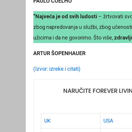
PAULO COELHO
“Najveća je od svih ludosti
– žrtvovati svo
zbog napredovanja u službi, zbog učenosti, 
užicima i da ne govorimo. Što više,
zdravl
ARTUR ŠOPENHAUER
(Izvor: izreke i citati)
NARUČITE FOREVER LIVI
UK
USA