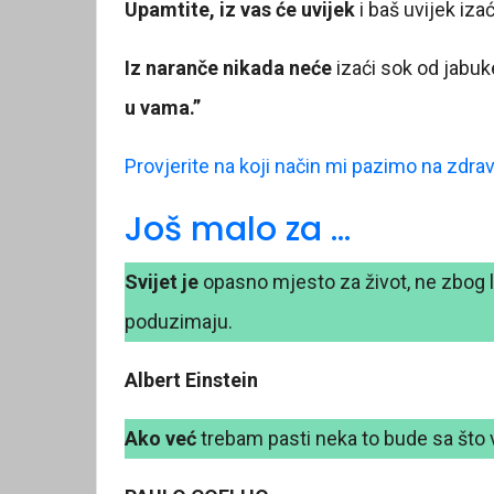
Upamtite, iz vas će uvijek
i baš uvijek iza
Iz naranče nikada neće
izaći sok od jabuke
u vama.”
Provjerite na koji način mi pazimo na zdravl
Još malo za …
Svijet je
opasno mjesto za život, ne zbog lju
poduzimaju.
Albert Einstein
Ako već
trebam pasti neka to bude sa što 