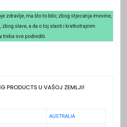
je zdravlje, ma što to bilo; zbog stjecanja imovine,
zbog slave, a da o toj slasti i kratkotrajnim
ju
treba sve podrediti.
NG PRODUCTS U VAŠOJ ZEMLJI!
AUSTRALIA