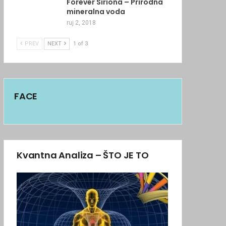
Forever Siriona – Prirodna
mineralna voda
ruj 2, 2018
PREV
NEXT
1 of 3
FACE
Kvantna Analiza – ŠTO JE TO