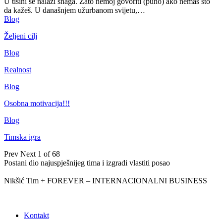
U tišini se nalazi snaga. Zato nemoj govoriti (puno) ako nemaš što
da kažeš.
U današnjem užurbanom svijetu,
…
Blog
Željeni cilj
Blog
Realnost
Blog
Osobna motivacija!!!
Blog
Timska igra
Prev
Next
1 of 68
Postani dio najuspješnijeg tima i izgradi vlastiti posao
Nikšić Tim + FOREVER – INTERNACIONALNI BUSINESS
Kontakt