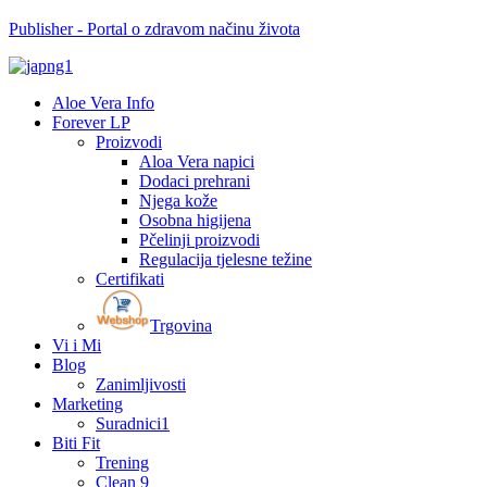
Publisher - Portal o zdravom načinu života
Aloe Vera Info
Forever LP
Proizvodi
Aloa Vera napici
Dodaci prehrani
Njega kože
Osobna higijena
Pčelinji proizvodi
Regulacija tjelesne težine
Certifikati
Trgovina
Vi i Mi
Blog
Zanimljivosti
Marketing
Suradnici1
Biti Fit
Trening
Clean 9