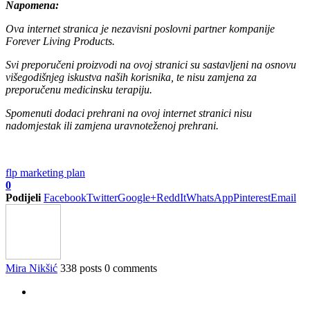
Napomena:
Ova internet stranica je nezavisni poslovni partner kompanije
Forever Living Products.
Svi preporučeni proizvodi na ovoj stranici su sastavljeni na osnovu
višegodišnjeg iskustva naših korisnika, te nisu zamjena za
preporučenu medicinsku terapiju.
Spomenuti dodaci prehrani na ovoj internet stranici nisu
nadomjestak ili zamjena uravnoteženoj prehrani.
flp marketing plan
0
Podijeli
Facebook
Twitter
Google+
ReddIt
WhatsApp
Pinterest
Email
Mira Nikšić
338 posts
0 comments