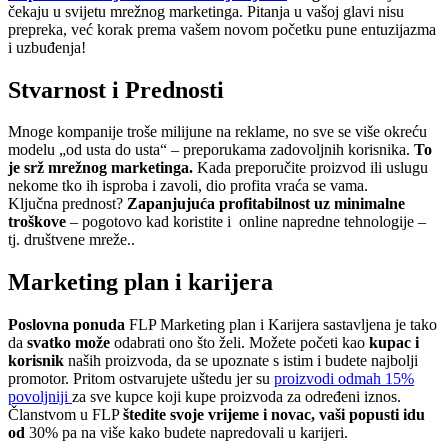
čekaju u svijetu mrežnog marketinga. Pitanja u vašoj glavi nisu
prepreka, već korak prema vašem novom početku pune entuzijazma
i uzbuđenja!
Stvarnost i Prednosti
Mnoge kompanije troše milijune na reklame, no sve se više okreću
modelu „od usta do usta“ – preporukama zadovoljnih korisnika.
To
je srž mrežnog marketinga.
Kada preporučite proizvod ili uslugu
nekome tko ih isproba i zavoli, dio profita vraća se vama.
Ključna prednost?
Zapanjujuća profitabilnost uz minimalne
troškove
– pogotovo kad koristite i online napredne tehnologije –
tj. društvene mreže..
Marketing plan i karijera
Poslovna ponuda
FLP Marketing plan i Karijera sastavljena je tako
da
svatko može
odabrati ono što želi. Možete početi kao
kupac i
korisnik
naših proizvoda, da se upoznate s istim i budete najbolji
promotor. Pritom ostvarujete uštedu jer su
proizvodi odmah 15%
povoljniji
za sve kupce koji kupe proizvoda za određeni iznos.
Članstvom u FLP
štedite svoje vrijeme i novac, vaši popusti idu
od
30% pa na više kako budete napredovali u karijeri.