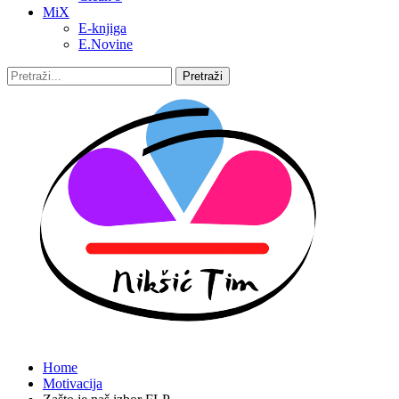
MiX
E-knjiga
E.Novine
Home
Motivacija