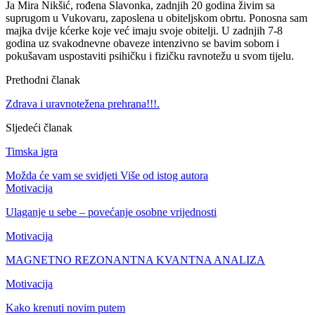
Ja Mira Nikšić, rođena Slavonka, zadnjih 20 godina živim sa
suprugom u Vukovaru, zaposlena u obiteljskom obrtu. Ponosna sam
majka dvije kćerke koje već imaju svoje obitelji. U zadnjih 7-8
godina uz svakodnevne obaveze intenzivno se bavim sobom i
pokušavam uspostaviti psihičku i fizičku ravnotežu u svom tijelu.
Prethodni članak
Zdrava i uravnotežena prehrana!!!.
Sljedeći članak
Timska igra
Možda će vam se svidjeti
Više od istog autora
Motivacija
Ulaganje u sebe – povećanje osobne vrijednosti
Motivacija
MAGNETNO REZONANTNA KVANTNA ANALIZA
Motivacija
Kako krenuti novim putem