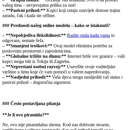
vašeg tima – nevjerojatna prilika za rast!
– **Pasivni prihod:**
Kupci koji ostaju zauvijek donose trajnu
zaradu, čak i kada ste offline.
### Prednosti našeg online modela – kako se istaknuti?
– **Nepobjediva fleksibilnost:**
Radite onda kada vama
to
odgovara, nemate šefa.
– **Smanjeni troškovi:**
Ovaj model eliminira potrebu za
poslovnim prostorom i zaposlenicima.
– **Globalno tržište na dlanu:**
Internet briše sve granice – vaši
kupci mogu biti iz Tokija ili Zagreba.
– **Neprestani osobni razvoj:**
Usavršite svoje voditeljske
vještine u timu koje će vam pomoći u vašem napredovanju.
– **Nasljedni prihodi:**
Vaša djeca mogu naslijediti vaš status i
pasivni prihod – dugoročna sigurnost.
### Često postavljana pitanja
**Je li ovo piramida?**
Ne, ovo nije piramidalna shema. Kod nas dobivate stvarne,
certificirane wellness proizvode. Sav vaš prihod temelji se na