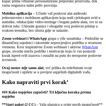
kupac prima vrhunski personalizirane preporuke proizvoda, dok
vama osigurava stalni priliv provizija.
Mobilna aplikacija
– Učinite vaš poslovni alat anđeoski
jednostavnim s mobilnom aplikacijom koja nudi cjelokupni uvid u
statistike, edukacijske video-treninge i bogatu paletu alata, sve to na
dohvat ruke. Uklonite granice i obogatite svoj poslovni pristup u
svakom trenutku, bez obzira gdje se nalazite.
Zoom webinari i WhatsApp
grupa s više suradnika – Pridružite se
dinamičnoj zajednici i iskoristite neprocjenjivu podršku u stvarnom
vremenu. Kroz inspirativne Zoom webinare i aktivne
WhatsApp
grupe, stvorite mrežu podrške i motivacije koja će vas postaviti
korak ispred svih izazova i osnažiti na putu do neosporne poslovne
izvrsnosti.
Ovaj sustav nije samo alat
, već prilika da redefinirate svoje
mogućnosti i upišete se u povijest uspješnih digitalnih vođa.
Kako napraviti prvi korak’
### Kako uspješno započeti? Tri ključna koraka prema
uspjehu
**Start paket (2 CC)
– Vaša ulaznica u svijet novih mogućnosti**