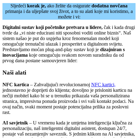
Sljedeći
korak je,
ako želite da osigurate
dodatna novčana
primanja i da uljepšate svoj život, a to su alati koje mi koristimo, a
možete i vi:
Digitalni sustav koji početnike pretvara u lidere,
čak i kada drugi
tvrde da „vi niste educirani niti sposobni voditi online biznis“. Naš
sistem našao je put do uspjeha kroz fenomenalan model koji
omogućuje trenutačni ulazak i prosperitet u digitalnom svijetu.
Predstavljamo moćan plug-and-play sustav koji je
dizajniran s
inovacijama
koje omogućuju svakom novom suradniku da od
prvog dana postane samouvjeren lider:
Naši alati
NFC kartica
– Zahvaljujući revolucionarnoj
NFC kartici,
jednostavno je doprijeti do klijenta; dovoljno je prisloniti karticu na
nečiji mobitel kako bi se u trenutku prikazala vaša personalizirana
stranica, impresivna ponuda proizvoda i svi vaši kontakt podaci. Na
ovaj način, svaki moment postaje potencijalna prilika za poslovni
rast.
AI savjetnik
– U vremenu kada je umjetna inteligencija ključna za
personalizaciju, naš inteligentni digitalni asistent, dostupan 24/7,
postaje vaš nezamjenjiv saveznik. S jednim klikom na AI savjetnika,