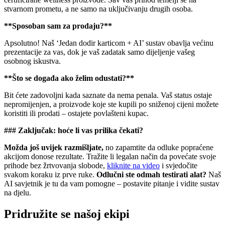
stvarnom prometu, a ne samo na uključivanju drugih osoba.
**Sposoban sam za prodaju?**
Apsolutno! Naš ‘Jedan dodir karticom + AI’ sustav obavlja većinu
prezentacije za vas, dok je vaš zadatak samo dijeljenje vašeg
osobnog iskustva.
**Što se događa ako želim odustati?**
Bit ćete zadovoljni kada saznate da nema penala. Vaš status ostaje
nepromijenjen, a proizvode koje ste kupili po sniženoj cijeni možete
koristiti ili prodati – ostajete povlašteni kupac.
### Zaključak: hoće li vas prilika čekati?
Možda još uvijek razmišljate,
no zapamtite da odluke popraćene
akcijom donose rezultate. Tražite li legalan način da povećate svoje
prihode bez žrtvovanja slobode,
kliknite na video
i svjedočite
svakom koraku iz prve ruke.
Odlučni ste odmah testirati alat?
Naš
AI savjetnik je tu da vam pomogne – postavite pitanje i vidite sustav
na djelu.
Pridružite se našoj ekipi