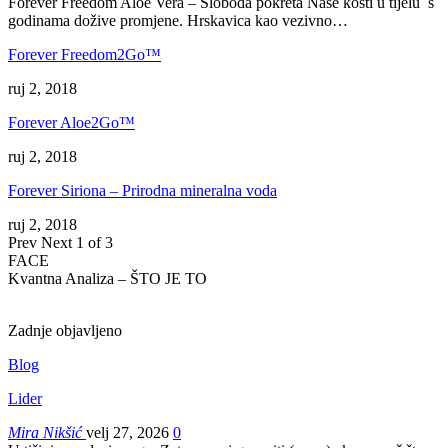
Forever Freedom Aloe Vera – Sloboda pokreta Naše kosti u tijelu s
godinama dožive promjene. Hrskavica kao vezivno…
Forever Freedom2Go™
ruj 2, 2018
Forever Aloe2Go™
ruj 2, 2018
Forever Siriona – Prirodna mineralna voda
ruj 2, 2018
Prev
Next
1 of 3
FACE
Kvantna Analiza – ŠTO JE TO
Zadnje objavljeno
Blog
Lider
Mira Nikšić
velj 27, 2026
0