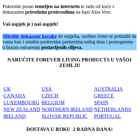
Pokrenite posao
temeljen na internetu
te radu od kuće s
dokazanim
prirodnim proizvodima
na bazi Aloa Vere.
Vaš
uspjeh je i naš uspjeh!
Slijedite dokazane korake
do uspjeha, osobno ćemo se potruditi da
vama kao i ostalim poslovnim partnerima našeg tima i pomognemo
u brzom ostvarenju
postavljenih ciljeva.
NARUČITE FOREVER LIVING PRODUCTS U VAŠOJ
ZEMLJI!
UK
USA
AUSTRALIA
CANADA
CZECH
GREECE
LUXEMBOURG
BELGIUM
SPAIN
NEW ZEALAND
NORTHERN IRELAND
NETHERLANDS
IRELAND
SLOVAK REPUBLIC
PORTUGAL
DOSTAVA U ROKU 2 RADNA DANA!