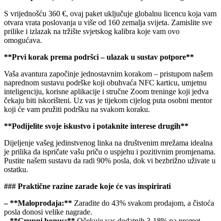
S vrijednošću 360 €, ovaj paket uključuje globalnu licencu koja vam
otvara vrata poslovanja u više od 160 zemalja svijeta. Zamislite sve
prilike i izlazak na tržište svjetskog kalibra koje vam ovo
omogućava.
**Prvi korak prema podršci – ulazak u sustav potpore**
Vaša avantura započinje jednostavnim korakom – pristupom našem
naprednom sustavu podrške koji obuhvaća NFC karticu, umjetnu
inteligenciju, korisne aplikacije i stručne Zoom treninge koji jedva
čekaju biti iskorišteni. Uz vas je tijekom cijelog puta osobni mentor
koji će vam pružiti podršku na svakom koraku.
**Podijelite svoje iskustvo i potaknite interese drugih**
Dijeljenje vašeg jedinstvenog linka na društvenim mrežama idealna
je prilika da ispričate vašu priču o uspjehu i pozitivnim promjenama.
Pustite našem sustavu da radi 90% posla, dok vi bezbrižno uživate u
ostatku.
### Praktične razine zarade koje će vas inspirirati
– **Maloprodaja:**
Zaradite do 43% svakom prodajom, a čistoća
posla donosi velike nagrade.
– **Grupni bonus:**
Očekuje vas dodatnih 3-18% na promet