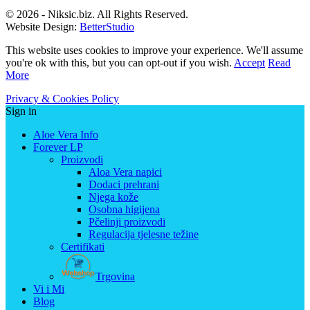
© 2026 - Niksic.biz. All Rights Reserved.
Website Design:
BetterStudio
This website uses cookies to improve your experience. We'll assume
you're ok with this, but you can opt-out if you wish.
Accept
Read
More
Privacy & Cookies Policy
Sign in
Aloe Vera Info
Forever LP
Proizvodi
Aloa Vera napici
Dodaci prehrani
Njega kože
Osobna higijena
Pčelinji proizvodi
Regulacija tjelesne težine
Certifikati
Trgovina
Vi i Mi
Blog