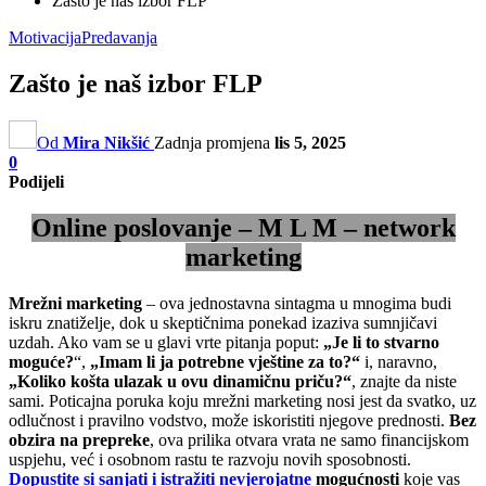
Zašto je naš izbor FLP
Motivacija
Predavanja
Zašto je naš izbor FLP
Od
Mira Nikšić
Zadnja promjena
lis 5, 2025
0
Podijeli
Online poslovanje – M L M – network
marketing
Mrežni marketing
– ova jednostavna sintagma u mnogima budi
iskru znatiželje, dok u skeptičnima ponekad izaziva sumnjičavi
uzdah. Ako vam se u glavi vrte pitanja poput:
„Je li to stvarno
moguće?
“,
„Imam li ja potrebne vještine za to?“
i, naravno,
„Koliko košta ulazak u ovu dinamičnu priču?“
, znajte da niste
sami. Poticajna poruka koju mrežni marketing nosi jest da svatko, uz
odlučnost i pravilno vodstvo, može iskoristiti njegove prednosti.
Bez
obzira na prepreke
, ova prilika otvara vrata ne samo financijskom
uspjehu, već i osobnom rastu te razvoju novih sposobnosti.
Dopustite si sanjati i istražiti nevjerojatne
mogućnosti
koje vas