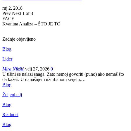
ruj 2, 2018
Prev
Next
1 of 3
FACE
Kvantna Analiza – ŠTO JE TO
Zadnje objavljeno
Blog
Lider
Mira Nikšić
velj 27, 2026
0
U tišini se nalazi snaga. Zato nemoj govoriti (puno) ako nemaš što
da kažeš.
U današnjem užurbanom svijetu,
…
Blog
Željeni cilj
Blog
Realnost
Blog