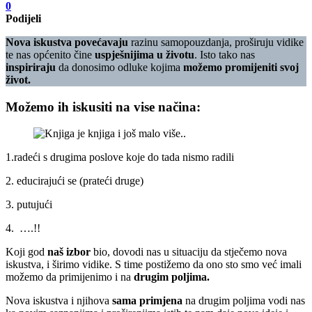
0
Podijeli
Nova iskustva povećavaju
razinu samopouzdanja, proširuju vidike
te nas općenito čine
uspješnijima u životu
. Isto tako nas
inspiriraju
da donosimo odluke kojima
možemo promijeniti svoj
život.
Možemo ih iskusiti na vise načina:
1.radeći s drugima poslove koje do tada nismo radili
2. educirajući se (prateći druge)
3. putujući
4. ….!!
Koji god
naš izbor
bio, dovodi nas u situaciju da stječemo nova
iskustva, i širimo vidike. S time postižemo da ono sto smo već imali
možemo da primijenimo i na
drugim poljima.
Nova iskustva i njihova
sama primjena
na drugim poljima vodi nas