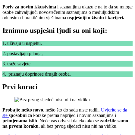
Poriv za novim iskustvima
i saznanjima ukazuje na to da su mnoge
osobe zahvaljujući novostečenim saznanjima o međuljudskim
odnosima i praktičnim vještinama
uspješniji u životu i karijeri.
Iznimno uspješni ljudi su oni koji:
1. uživaju u uspjehu,
2. postavljaju pitanja,
3. traže savjete
4. priznaju doprinose drugih osoba.
Prvi koraci
Probajte nešto novo
, nešto što do sada niste radili.
Uvjerite se da
ste
sposobni
za korake prema naprijed i novim saznanjima i
primjenama istih
. Neće vas odvesti daleko ako se
zadržite samo
na prvom koraku
, ali bez prvog sljedeći nisu niti na vidiku.