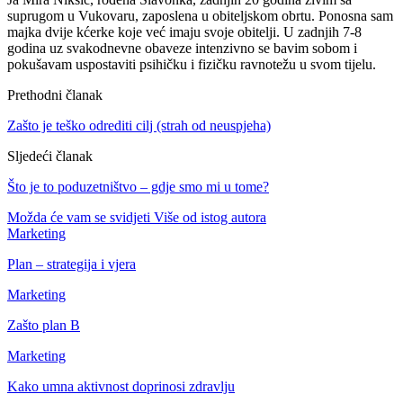
suprugom u Vukovaru, zaposlena u obiteljskom obrtu. Ponosna sam
majka dvije kćerke koje već imaju svoje obitelji. U zadnjih 7-8
godina uz svakodnevne obaveze intenzivno se bavim sobom i
pokušavam uspostaviti psihičku i fizičku ravnotežu u svom tijelu.
Prethodni članak
Zašto je teško odrediti cilj (strah od neuspjeha)
Sljedeći članak
Što je to poduzetništvo – gdje smo mi u tome?
Možda će vam se svidjeti
Više od istog autora
Marketing
Plan – strategija i vjera
Marketing
Zašto plan B
Marketing
Kako umna aktivnost doprinosi zdravlju