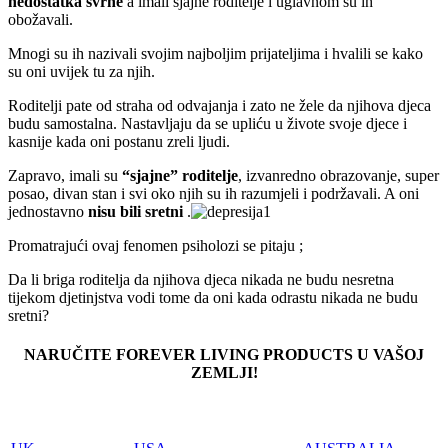
nedostatka svrhe
a imali sjajne roditelje i uglavnom su ih
obožavali.
Mnogi su ih nazivali svojim najboljim prijateljima i hvalili se kako
su oni uvijek tu za njih.
Roditelji pate od straha od odvajanja i zato ne žele da njihova djeca
budu samostalna. Nastavljaju da se upliću u živote svoje djece i
kasnije kada oni postanu zreli ljudi.
Zapravo, imali su
“sjajne” roditelje
, izvanredno obrazovanje, super
posao, divan stan i svi oko njih su ih razumjeli i podržavali. A oni
jednostavno
nisu bili sretni
.
Promatrajući ovaj fenomen psiholozi se pitaju ;
Da li briga roditelja da njihova djeca nikada ne budu nesretna
tijekom djetinjstva vodi tome da oni kada odrastu nikada ne budu
sretni?
NARUČITE FOREVER LIVING PRODUCTS U VAŠOJ
ZEMLJI!