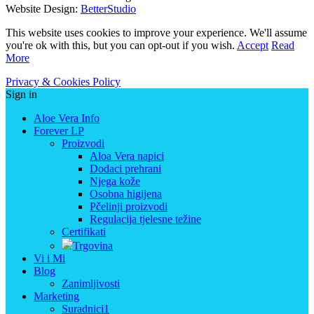
Website Design:
BetterStudio
This website uses cookies to improve your experience. We'll assume
you're ok with this, but you can opt-out if you wish.
Accept
Read
More
Privacy & Cookies Policy
Sign in
Aloe Vera Info
Forever LP
Proizvodi
Aloa Vera napici
Dodaci prehrani
Njega kože
Osobna higijena
Pčelinji proizvodi
Regulacija tjelesne težine
Certifikati
Trgovina
Vi i Mi
Blog
Zanimljivosti
Marketing
Suradnici1