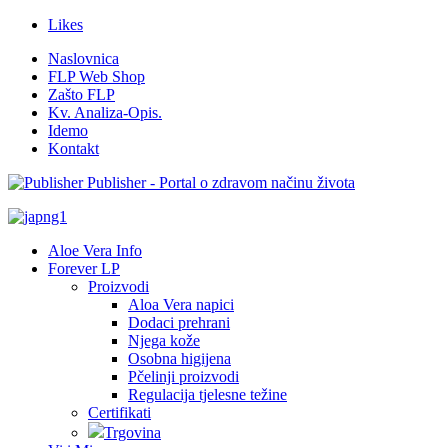
Likes
Naslovnica
FLP Web Shop
Zašto FLP
Kv. Analiza-Opis.
Idemo
Kontakt
Publisher - Portal o zdravom načinu života
Aloe Vera Info
Forever LP
Proizvodi
Aloa Vera napici
Dodaci prehrani
Njega kože
Osobna higijena
Pčelinji proizvodi
Regulacija tjelesne težine
Certifikati
Trgovina