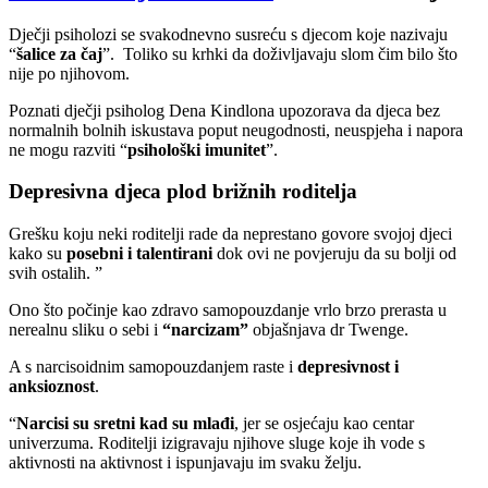
Dječji psiholozi se svakodnevno susreću s djecom koje nazivaju
“
šalice za čaj
”. Toliko su krhki da doživljavaju slom čim bilo što
nije po njihovom.
Poznati dječji psiholog Dena Kindlona upozorava da djeca bez
normalnih bolnih iskustava poput neugodnosti, neuspjeha i napora
ne mogu razviti “
psihološki imunitet
”.
Depresivna djeca plod brižnih roditelja
Grešku koju neki roditelji rade da neprestano govore svojoj djeci
kako su
posebni i talentirani
dok ovi ne povjeruju da su bolji od
svih ostalih. ”
Ono što počinje kao zdravo samopouzdanje vrlo brzo prerasta u
nerealnu sliku o sebi i
“narcizam”
objašnjava dr Twenge.
A s narcisoidnim samopouzdanjem raste i
depresivnost i
anksioznost
.
“
Narcisi su sretni kad su mlađi
, jer se osjećaju kao centar
univerzuma. Roditelji izigravaju njihove sluge koje ih vode s
aktivnosti na aktivnost i ispunjavaju im svaku želju.