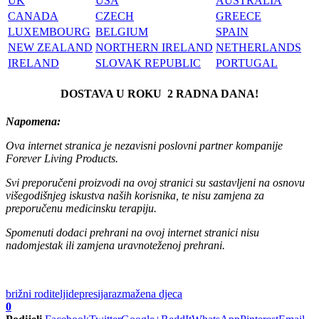
UK
USA
AUSTRALIA
CANADA
CZECH
GREECE
LUXEMBOURG
BELGIUM
SPAIN
NEW ZEALAND
NORTHERN IRELAND
NETHERLANDS
IRELAND
SLOVAK REPUBLIC
PORTUGAL
DOSTAVA U ROKU 2 RADNA DANA!
Napomena:
Ova internet stranica je nezavisni poslovni partner kompanije
Forever Living Products.
Svi preporučeni proizvodi na ovoj stranici su sastavljeni na osnovu
višegodišnjeg iskustva naših korisnika, te nisu zamjena za
preporučenu medicinsku terapiju.
Spomenuti dodaci prehrani na ovoj internet stranici nisu
nadomjestak ili zamjena uravnoteženoj prehrani.
brižni roditelji
depresija
razmažena djeca
0