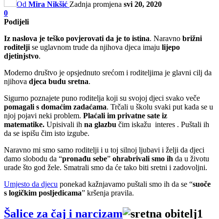
Od
Mira Nikšić
Zadnja promjena
svi 20, 2020
0
Podijeli
Iz naslova je teško povjerovati da je to istina
. Naravno
brižni
roditelji
se uglavnom trude da njihova djeca imaju
lijepo
djetinjstvo
.
Moderno društvo je opsjednuto srećom i roditeljima je glavni cilj da
njihova
djeca budu sretna
.
Sigurno poznajete puno roditelja koji su svojoj djeci svako veče
pomagali s domaćim zadaćama
. Trčali u školu svaki put kada se u
njoj pojavi neki problem.
Plaćali im privatne sate iz
matematike.
Upisivali ih
na glazbu
čim iskažu interes . Puštali ih
da se ispišu čim isto izgube.
Naravno mi smo samo roditelji i u toj silnoj ljubavi i želji da djeci
damo slobodu da “
pronađu sebe
”
ohrabrivali smo ih
da u životu
urade što god žele. Smatrali smo da će tako biti sretni i zadovoljni.
Umjesto da djecu
ponekad kažnjavamo puštali smo ih da se “
suoče
s logičkim posljedicama
” kršenja pravila.
Šalice za čaj i narcizam