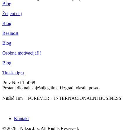
Blog
Željeni cilj
Blog
Realnost
Blog
Osobna motivacija!!!
Blog
Timska igra
Prev
Next
1 of 68
Postani dio najuspješnijeg tima i izgradi vlastiti posao
Nikšić Tim + FOREVER – INTERNACIONALNI BUSINESS
Kontakt
© 2026 - Niksic.biz. All Rights Reserved.