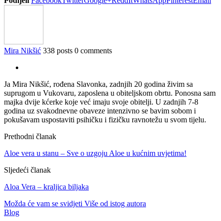
Podijeli
Facebook
Twitter
Google+
ReddIt
WhatsApp
Pinterest
Email
Mira Nikšić
338 posts
0 comments
Ja Mira Nikšić, rođena Slavonka, zadnjih 20 godina živim sa
suprugom u Vukovaru, zaposlena u obiteljskom obrtu. Ponosna sam
majka dvije kćerke koje već imaju svoje obitelji. U zadnjih 7-8
godina uz svakodnevne obaveze intenzivno se bavim sobom i
pokušavam uspostaviti psihičku i fizičku ravnotežu u svom tijelu.
Prethodni članak
Aloe vera u stanu – Sve o uzgoju Aloe u kućnim uvjetima!
Sljedeći članak
Aloa Vera – kraljica biljaka
Možda će vam se svidjeti
Više od istog autora
Blog