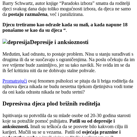
Barry Schwartz, autor knjige “Paradoks izbora” smatra da roditelji
djeci svakog dana daju toliko mogućnosti izbora, da djeca ne samo
da
postaju razmažena
, već i paralizirana.
Djecu tretiramo kao odrasle kada su mali, a kada napune 18
ponašamo se kao da su djeca “
.
Depresije i anksioznosti
Međutim, kad odrastu, to postaje problem. Nisu u stanju surađivati s
drugima ili da se suočavaju s ograničenjima. Na poslu očekuju da im
sve vrijeme bude zanimljivo, jer su tako navikli. Ne sviđa im se da
ih šef kritizira niti da ne dobivaju stalne pohvale.
Promatrajući
ovaj fenomen psiholozi se pitaju da li briga roditelja da
njihova djeca nikada ne budu nesretna tijekom djetinjstva vodi tome
da oni kada odrastu nikada ne budu sretni?
Depresivna djeca plod brižnih roditelja
Ispitivanja su potvrdila da su mlade osobe od 20-30 godina starosti
koje su potražile pomoć psihijatra.
Patili su od depresije i
anksioznosti.
Imali su teškoća da se posvete bilo kakvom cilju ili
karijeri. Mučili su se u vezama. Patili od
osjećaja praznine i