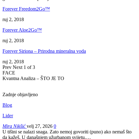
Forever Freedom2Go™
ruj 2, 2018
Forever Aloe2Go™
ruj 2, 2018
Forever Siriona – Prirodna mineralna voda
ruj 2, 2018
Prev
Next
1 of 3
FACE
Kvantna Analiza – ŠTO JE TO
Zadnje objavljeno
Blog
Lider
Mira Nikšić
velj 27, 2026
0
U tišini se nalazi snaga. Zato nemoj govoriti (puno) ako nemaš što
da kažeš.
U današnjem užurbanom svijetu,
…