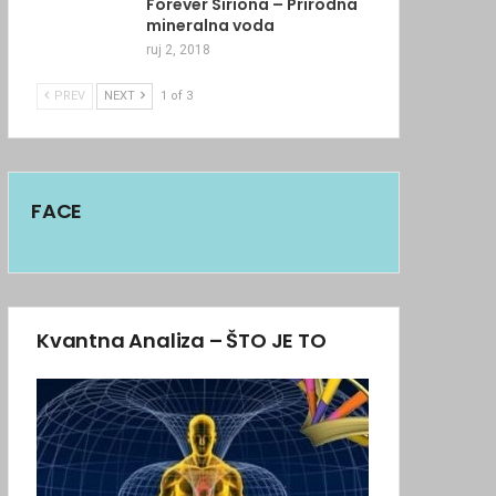
Forever Siriona – Prirodna
mineralna voda
ruj 2, 2018
PREV
NEXT
1 of 3
FACE
Kvantna Analiza – ŠTO JE TO