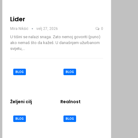
Lider
Mira Nikšić
velj 27, 2026
0
U tišini se nalazi snaga. Zato nemoj govoriti (puno)
ako nemaš što da kažeš.
U današnjem užurbanom
svijetu,
…
BLOG
BLOG
Željeni cilj
Realnost
BLOG
BLOG