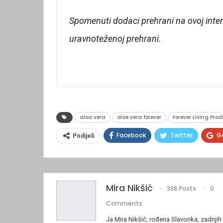
Spomenuti dodaci prehrani na ovoj inter
uravnoteženoj prehrani.
aloa vera
aloe vera forever
Forever Living Pro
Facebook
Twitter
G
Podijeli
Mira Nikšić
338 Posts
0
Comments
Ja Mira Nikšić, rođena Slavonka, zadnji