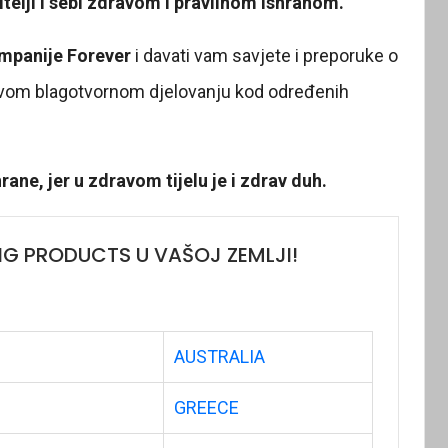
telji i sebi zdravom i pravilnom ishranom.
mpanije Forever
i davati vam savjete i preporuke o
hovom blagotvornom djelovanju kod određenih
hrane, jer u zdravom tijelu je i zdrav duh.
NG PRODUCTS U VAŠOJ ZEMLJI!
AUSTRALIA
GREECE