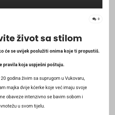
0
vite život sa stilom
o će se uvijek poslužiti onima koje ti propustiš.
e pravila koja uspješni poštuju.
 20 godina živim sa suprugom u Vukovaru,
am majka dvije kćerke koje već imaju svoje
evne obaveze intenzivno se bavim sobom i
avnotežu u svom tijelu.