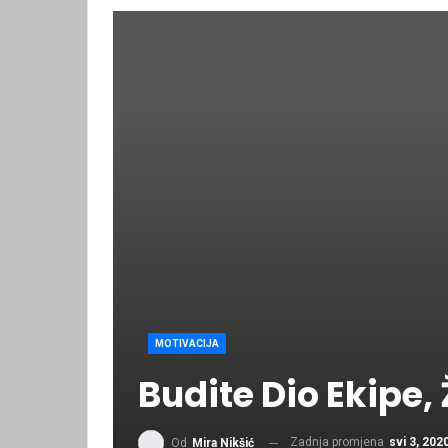
MOTIVACIJA
Budite Dio Ekipe, 
Zadnja promjena
svi 3, 202
Od
Mira Nikšić