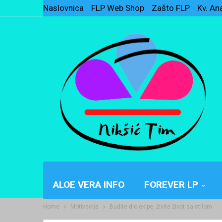
Naslovnica
FLP Web Shop
Zašto FLP
Kv. An
ALOE VERA INFO
FOREVER LP
Home
Motivacija
Budite dio ekipe, živite život sa stilom