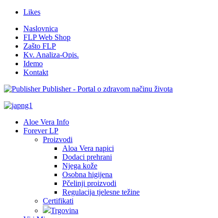
Likes
Naslovnica
FLP Web Shop
Zašto FLP
Kv. Analiza-Opis.
Idemo
Kontakt
Publisher - Portal o zdravom načinu života
Aloe Vera Info
Forever LP
Proizvodi
Aloa Vera napici
Dodaci prehrani
Njega kože
Osobna higijena
Pčelinji proizvodi
Regulacija tjelesne težine
Certifikati
Trgovina