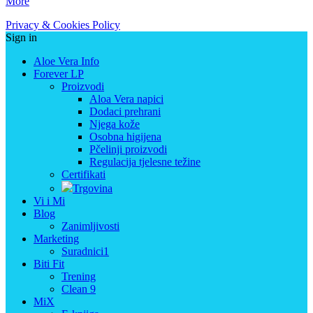
More
Privacy & Cookies Policy
Sign in
Aloe Vera Info
Forever LP
Proizvodi
Aloa Vera napici
Dodaci prehrani
Njega kože
Osobna higijena
Pčelinji proizvodi
Regulacija tjelesne težine
Certifikati
Trgovina
Vi i Mi
Blog
Zanimljivosti
Marketing
Suradnici1
Biti Fit
Trening
Clean 9
MiX