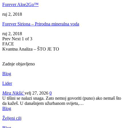
Forever Aloe2Go™
ruj 2, 2018
Forever Siriona – Prirodna mineralna voda
ruj 2, 2018
Prev
Next
1 of 3
FACE
Kvantna Analiza – ŠTO JE TO
Zadnje objavljeno
Blog
Lider
Mira Nikšić
velj 27, 2026
0
U tišini se nalazi snaga. Zato nemoj govoriti (puno) ako nemaš što
da kažeš.
U današnjem užurbanom svijetu,
…
Blog
Željeni cilj
Blog