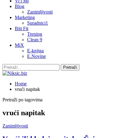
Vi i Mi
Blog
Zanimljivosti
Marketing
Suradnici1
Biti Fit
Trening
Clean 9
MiX
E-knjiga
E.Novine
Home
vrući napitak
Pretraži po tagovima
vrući napitak
Zanimljivosti