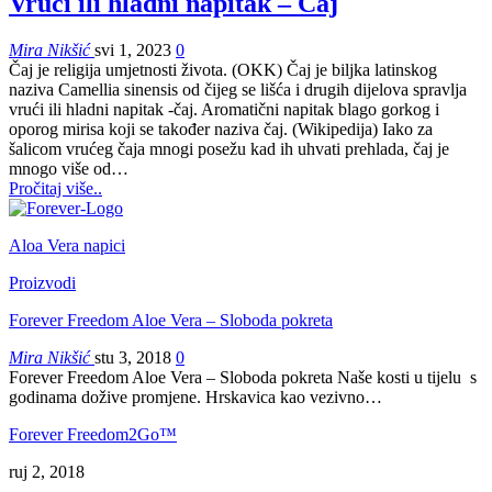
Vrući ili hladni napitak – Čaj
Mira Nikšić
svi 1, 2023
0
Čaj je religija umjetnosti života. (OKK)
Čaj je biljka latinskog
naziva Camellia sinensis od čijeg se lišća i drugih dijelova spravlja
vrući ili hladni napitak -čaj. Aromatični napitak blago gorkog i
oporog mirisa koji se također naziva čaj. (Wikipedija)
Iako za
šalicom vrućeg čaja mnogi posežu kad ih uhvati prehlada, čaj je
mnogo više od
…
Pročitaj više..
Aloa Vera napici
Proizvodi
Forever Freedom Aloe Vera – Sloboda pokreta
Mira Nikšić
stu 3, 2018
0
Forever Freedom Aloe Vera – Sloboda pokreta Naše kosti u tijelu s
godinama dožive promjene. Hrskavica kao vezivno…
Forever Freedom2Go™
ruj 2, 2018