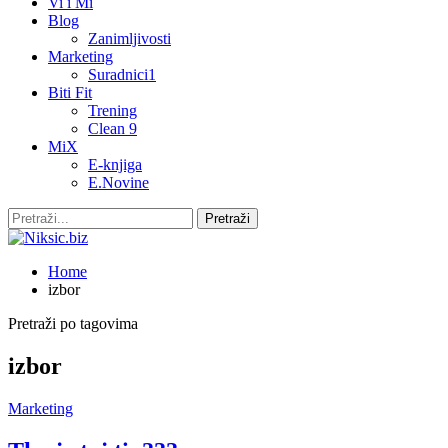
Vi i Mi
Blog
Zanimljivosti
Marketing
Suradnici1
Biti Fit
Trening
Clean 9
MiX
E-knjiga
E.Novine
Home
izbor
Pretraži po tagovima
izbor
Marketing