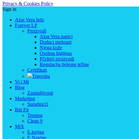
Privacy & Cookies Policy
Sign in
Aloe Vera Info
Forever LP
Proizvodi
Aloa Vera napici
Dodaci prehrani
Njega kože
Osobna higijena
Pčelinji proizvodi
Regulacija tjelesne težine
Certifikati
Trgovina
Vi i Mi
Blog
Zanimljivosti
Marketing
Suradnici1
Biti Fit
Trening
Clean 9
MiX
E-knjiga
E.Novine