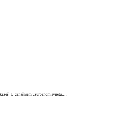
 kažeš.
U današnjem užurbanom svijetu,
…