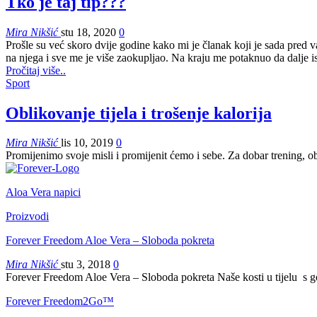
Tko je taj tip???
Mira Nikšić
stu 18, 2020
0
Prošle su već skoro dvije godine kako mi je članak koji je sada pred 
na njega i sve me je više zaokupljao. Na kraju me potaknuo da dalje is
Pročitaj više..
Sport
Oblikovanje tijela i trošenje kalorija
Mira Nikšić
lis 10, 2019
0
Promijenimo svoje misli i promijenit ćemo i sebe.
Za dobar trening, obl
Aloa Vera napici
Proizvodi
Forever Freedom Aloe Vera – Sloboda pokreta
Mira Nikšić
stu 3, 2018
0
Forever Freedom Aloe Vera – Sloboda pokreta Naše kosti u tijelu s
Forever Freedom2Go™