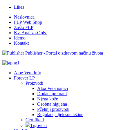
Likes
Naslovnica
FLP Web Shop
Zašto FLP
Kv. Analiza-Opis.
Idemo
Kontakt
Publisher - Portal o zdravom načinu života
Aloe Vera Info
Forever LP
Proizvodi
Aloa Vera napici
Dodaci prehrani
Njega kože
Osobna higijena
Pčelinji proizvodi
Regulacija tjelesne težine
Certifikati
Trgovina