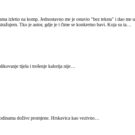
vama izletio na komp. Jednostavno me je ostavio "bez teksta" i dao me u
tražujem. Tko je autor, gdje je i čime se konkretno bavi. Koja su ta
…
ikovanje tijela i trošenje kalorija nije
…
 godinama dožive promjene. Hrskavica kao vezivno…