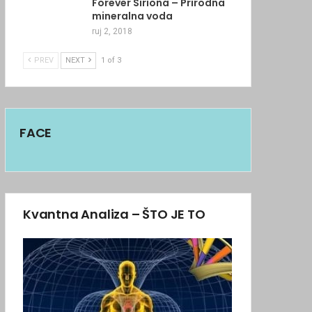
Forever Siriona – Prirodna
mineralna voda
ruj 2, 2018
PREV
NEXT
1 of 3
FACE
Kvantna Analiza – ŠTO JE TO