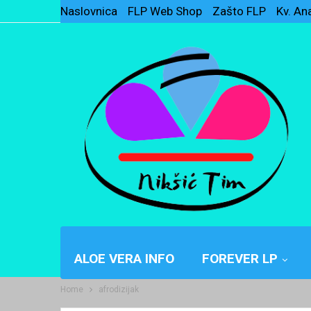
Naslovnica
FLP Web Shop
Zašto FLP
Kv. An
ALOE VERA INFO
FOREVER LP
Home
afrodizijak