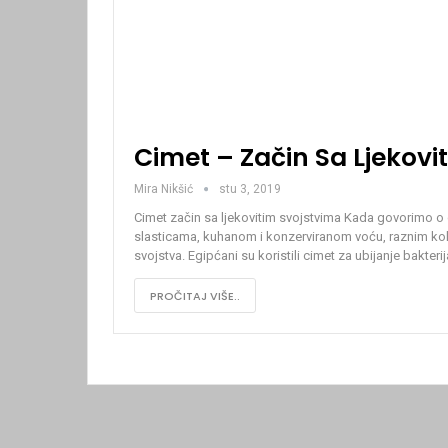
Cimet – Začin Sa Ljekovi
Mira Nikšić
stu 3, 2019
Cimet začin sa ljekovitim svojstvima Kada govorimo o
slasticama, kuhanom i konzerviranom voću, raznim kolač
svojstva. Egipćani su koristili cimet za ubijanje bakter
PROČITAJ VIŠE..