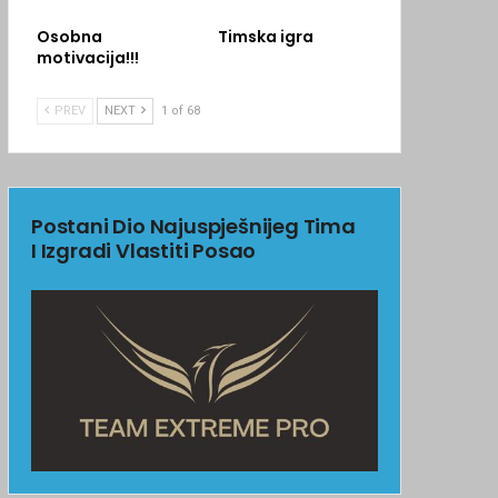
Osobna
Timska igra
motivacija!!!
PREV
NEXT
1 of 68
Postani Dio Najuspješnijeg Tima
I Izgradi Vlastiti Posao