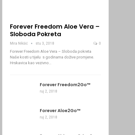
Forever Freedom Aloe Vera –
Sloboda Pokreta
Mira Nikšić
stu 3, 2018
0
Forever Freedom Aloe Vera – Sloboda pokreta
Naše kosti u tijelu s godinama dožive promjene.
Hrskavica kao vezivno…
Forever Freedom2Go™
ruj 2, 2018
Forever Aloe2Go™
ruj 2, 2018