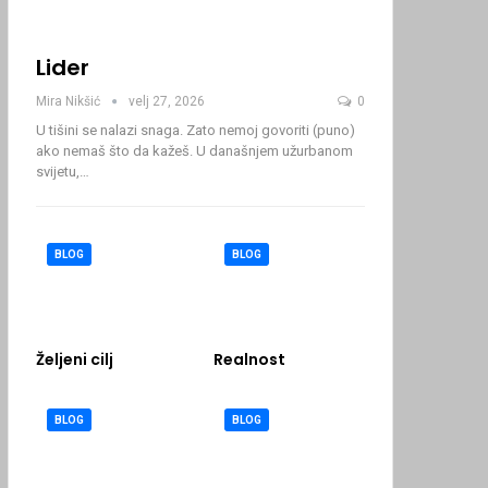
Lider
Mira Nikšić
velj 27, 2026
0
U tišini se nalazi snaga. Zato nemoj govoriti (puno)
ako nemaš što da kažeš.
U današnjem užurbanom
svijetu,
…
BLOG
BLOG
Željeni cilj
Realnost
BLOG
BLOG