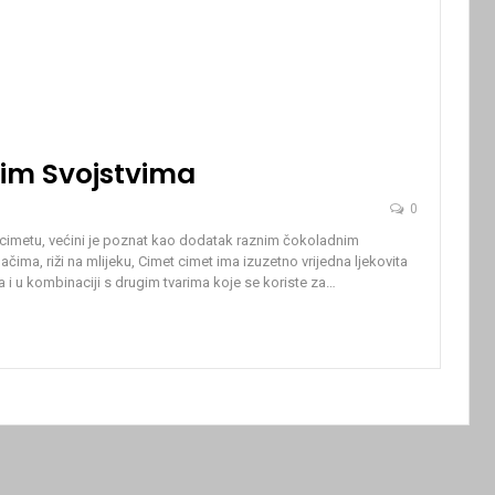
tim Svojstvima
0
 cimetu, većini je poznat kao dodatak raznim čokoladnim
ima, riži na mlijeku, Cimet cimet ima izuzetno vrijedna ljekovita
ija i u kombinaciji s drugim tvarima koje se koriste za…