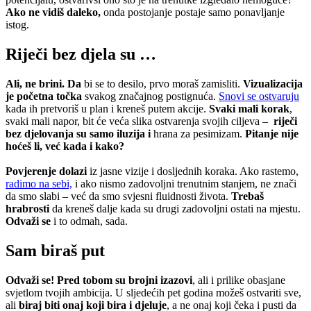
Ako ne vidiš daleko,
onda postojanje postaje samo ponavljanje
istog.
Riječi bez djela su …
Ali, ne brini. Da
bi se to desilo, prvo moraš zamisliti.
Vizualizacija
je početna točka
svakog značajnog postignuća.
Snovi se ostvaruju
kada ih pretvoriš u plan i kreneš putem akcije.
Svaki mali korak
,
svaki mali napor, bit će veća slika ostvarenja svojih ciljeva –
riječi
bez djelovanja su samo iluzija i
hrana za pesimizam.
Pitanje nije
hoćeš li, već kada i kako?
Povjerenje dolazi
iz jasne vizije i dosljednih koraka. Ako rastemo,
radimo na sebi,
i ako nismo zadovoljni trenutnim stanjem, ne znači
da smo slabi – već da smo svjesni fluidnosti života.
Trebaš
hrabrosti
da kreneš dalje kada su drugi zadovoljni ostati na mjestu.
Odvaži se
i to odmah, sada.
Sam biraš put
Odvaži se! Pred tobom su brojni izazovi
, ali i prilike obasjane
svjetlom tvojih ambicija. U sljedećih pet godina možeš ostvariti sve,
ali
biraj biti onaj koji bira i djeluje
, a ne onaj koji čeka i pusti da