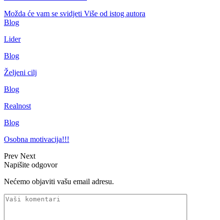
Možda će vam se svidjeti
Više od istog autora
Blog
Lider
Blog
Željeni cilj
Blog
Realnost
Blog
Osobna motivacija!!!
Prev
Next
Napišite odgovor
Nećemo objaviti vašu email adresu.