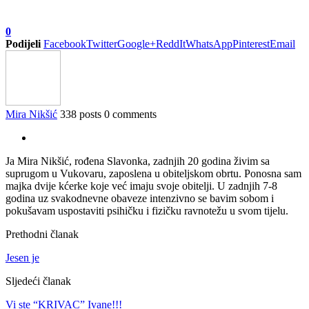
0
Podijeli
Facebook
Twitter
Google+
ReddIt
WhatsApp
Pinterest
Email
Mira Nikšić
338 posts
0 comments
Ja Mira Nikšić, rođena Slavonka, zadnjih 20 godina živim sa
suprugom u Vukovaru, zaposlena u obiteljskom obrtu. Ponosna sam
majka dvije kćerke koje već imaju svoje obitelji. U zadnjih 7-8
godina uz svakodnevne obaveze intenzivno se bavim sobom i
pokušavam uspostaviti psihičku i fizičku ravnotežu u svom tijelu.
Prethodni članak
Jesen je
Sljedeći članak
Vi ste “KRIVAC” Ivane!!!