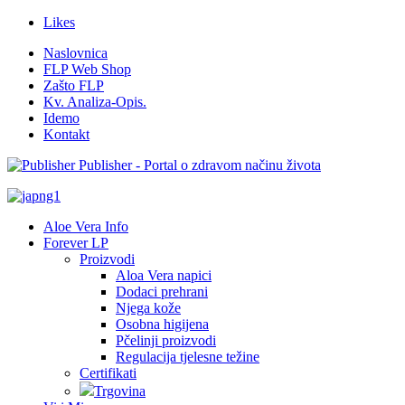
Likes
Naslovnica
FLP Web Shop
Zašto FLP
Kv. Analiza-Opis.
Idemo
Kontakt
Publisher - Portal o zdravom načinu života
Aloe Vera Info
Forever LP
Proizvodi
Aloa Vera napici
Dodaci prehrani
Njega kože
Osobna higijena
Pčelinji proizvodi
Regulacija tjelesne težine
Certifikati
Trgovina