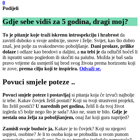
0
Podijeli
Gdje sebe vidiš za 5 godina, dragi moj?
To je pitanje koje traži iskrenu introspekciju i hrabrost
da
zaviriš duboko u svoje ambicije, snove i želje. Svijet, kao što dobro
znaš, jest polje za svakodnevno poboljšanje.
Dani prolaze, prilike
dolaze
i odlaze kao brodovi u daljini, a
na tebi je
da odlučiš hoćeš li
ih ispratiti samo pogledom ili skočiti na palubu. Možda je baš sada
pravo vrijeme da usmjeriš taj brod svog života prema horizontu koji
te zove,
prema cilju koji te inspirira.
Odvaži se.
Povuci smjele poteze ..
Povuci smjele poteze i postavljaj
si pitanja koja će izvući najbolje
iz tebe. Kakav čovjek želiš postati? Koji su tvoji strastveni projekti,
što želiš postići?
U narednih pet godina,
želiš li da tvoj život
izgleda x5 bolje nego što je sada? Ako ne, sram te bilo.
Gdje je
nestala ona želja za poboljšanjem,
onaj žar koji gura naprijed?
Zamisli svoje buduće ja,
Kakav je to čovjek? Koji su njegovi
uspjesi, osobine? Je li to osoba koja se probudila u svom punom
potencijalu, ostvarivši ono što je na trenutke izgledalo nemoguće?