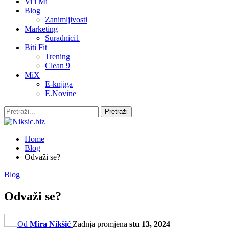
Vi i Mi
Blog
Zanimljivosti
Marketing
Suradnici1
Biti Fit
Trening
Clean 9
MiX
E-knjiga
E.Novine
Home
Blog
Odvaži se?
Blog
Odvaži se?
Od
Mira Nikšić
Zadnja promjena
stu 13, 2024