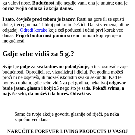
ga valovi nose.
Budućnost
nije negdje vani, ona je unutra;
ona je
odraz tvojih odluka i akcija danas.
I zato, čovječe pred tobom je izazov.
Rasti na gore ili se spusti
dolje, trećeg nema. Ti biraj put kojim ćeš ići. Daj si vremena, ali ne
odgađaj.
Odredi korake
koje ćeš poduzeti i učini prvi korak već
danas.
Prigrli budućnost punim srcem
i umom koji vjeruje u
mogućnosti.
Gdje sebe vidiš za 5 g.?
Svijet je polje za svakodnevno poboljšanje,
a ti si osnivač svoje
budućnosti. Opredijeli se, vizualiziraj i djeluj. Pet godina možeš
proći ni ne osjetivši, ili možeš iskoristiti svaku sekundu. Kad te
ponovo upitam, gdje sebe vidiš za pet godina, neka tvoj
odgovor
bude jasan, glasan i bolji x5
nego što je sada.
Pokaži svima, a
najviše sebi, da možeš i da hoćeš. Odvaži se.
Samo će tvoje akcije govoriti glasnije od riječi, pa neka
započnu već danas.
NARUČITE FOREVER LIVING PRODUCTS U VAŠOJ