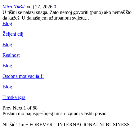
Mira Nikšić
velj 27, 2026
0
U tišini se nalazi snaga. Zato nemoj govoriti (puno) ako nemaš što
da kažeš.
U današnjem užurbanom svijetu,
…
Blog
Željeni cilj
Blog
Realnost
Blog
Osobna motivacija!!!
Blog
Timska igra
Prev
Next
1 of 68
Postani dio najuspješnijeg tima i izgradi vlastiti posao
Nikšić Tim + FOREVER – INTERNACIONALNI BUSINESS