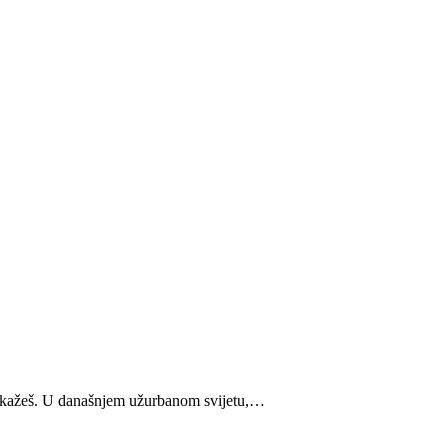
 kažeš.
U današnjem užurbanom svijetu,
…