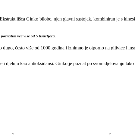
 Ekstrakt lišća Ginko bilobe, njen glavni sastojak, kombiniran je s kin
oznatim već više od 5 tisućljeća.
no dugo, često više od 1000 godina i iznimno je otporno na gljivice i ins
ilare i djeluju kao antioksidansi. Ginko je poznat po svom djelovanju t