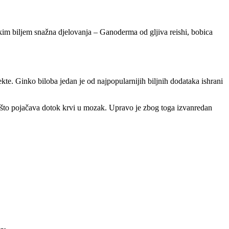
eskim biljem snažna djelovanja – Ganoderma od gljiva reishi, bobica
ekte. Ginko biloba jedan je od najpopularnijih biljnih dodataka ishrani
ako što pojačava dotok krvi u mozak. Upravo je zbog toga izvanredan