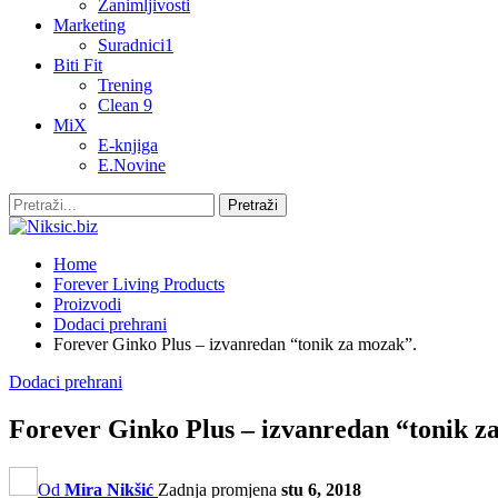
Zanimljivosti
Marketing
Suradnici1
Biti Fit
Trening
Clean 9
MiX
E-knjiga
E.Novine
Home
Forever Living Products
Proizvodi
Dodaci prehrani
Forever Ginko Plus – izvanredan “tonik za mozak”.
Dodaci prehrani
Forever Ginko Plus – izvanredan “tonik z
Od
Mira Nikšić
Zadnja promjena
stu 6, 2018