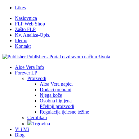
Likes
Naslovnica
FLP Web Shop
Zašto FLP
Kv. Analiza-Opis.
Idemo
Kontakt
Publisher - Portal o zdravom načinu života
Aloe Vera Info
Forever LP
Proizvodi
Aloa Vera napici
Dodaci prehrani
Njega kože
Osobna higijena
Pčelinji proizvodi
Regulacija tjelesne težine
Certifikati
Trgovina
Vi i Mi
Blog