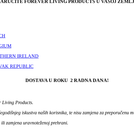
ARUČITE FOREVER LIVING PRODUCTS U VAŠOJ ZEMLJ
CH
GIUM
THERN IRELAND
VAK REPUBLIC
DOSTAVA U ROKU 2 RADNA DANA!
r Living Products.
išegodišnjeg iskustva naših korisnika, te nisu zamjena za preporučenu m
 ili zamjena uravnoteženoj prehrani.