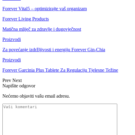
Forever Vital5 – optimizirajte vaš organizam
Forever Living Products
Matična mliječ za zdravlje i dugovječnost
Proizvodi
Za povećanje izdržljivosti i energiju Forever Gin-Chia
Proizvodi
Forever Garcinia Plus Tablete Za Regulaciju Tjelesne Težine
Prev
Next
Napišite odgovor
Nećemo objaviti vašu email adresu.