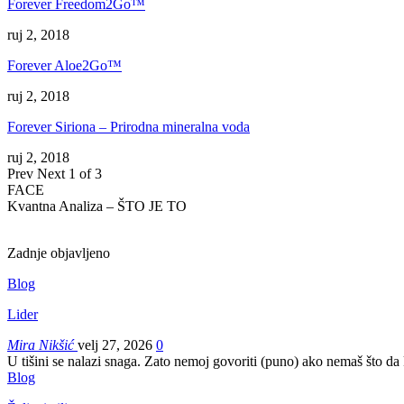
Forever Freedom2Go™
ruj 2, 2018
Forever Aloe2Go™
ruj 2, 2018
Forever Siriona – Prirodna mineralna voda
ruj 2, 2018
Prev
Next
1 of 3
FACE
Kvantna Analiza – ŠTO JE TO
Zadnje objavljeno
Blog
Lider
Mira Nikšić
velj 27, 2026
0
U tišini se nalazi snaga. Zato nemoj govoriti (puno) ako nemaš što da
Blog