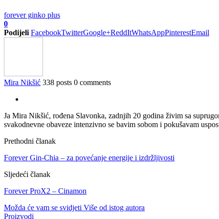
forever ginko plus
0
Podijeli
Facebook
Twitter
Google+
ReddIt
WhatsApp
Pinterest
Email
Mira Nikšić
338 posts
0 comments
Ja Mira Nikšić, rođena Slavonka, zadnjih 20 godina živim sa suprugo
svakodnevne obaveze intenzivno se bavim sobom i pokušavam uspostavi
Prethodni članak
Forever Gin-Chia – za povećanje energije i izdržljivosti
Sljedeći članak
Forever ProX2 – Cinamon
Možda će vam se svidjeti
Više od istog autora
Proizvodi