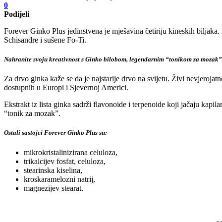
0
Podijeli
Forever Ginko Plus jedinstvena je mješavina četiriju kineskih biljaka.
Schisandre i sušene Fo-Ti.
Nahranite svoju kreativnost s Ginko bilobom, legendarnim “tonikom za mozak” p
Za drvo ginka kaže se da je najstarije drvo na svijetu. Živi nevjerojat
dostupnih u Europi i Sjevernoj Americi.
Ekstrakt iz lista ginka sadrži flavonoide i terpenoide koji jačaju kap
“tonik za mozak”.
Ostali sastojci Forever Ginko Plus su:
mikrokristalinizirana celuloza,
trikalcijev fosfat, celuloza,
stearinska kiselina,
kroskaramelozni natrij,
magnezijev stearat.