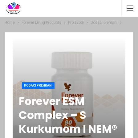
Home
Forever Living Products
Proizvodi
Dodaci prehrani
DODACI PREHRANI
Forever ESM
Complex – S
Kurkumom I NEM®