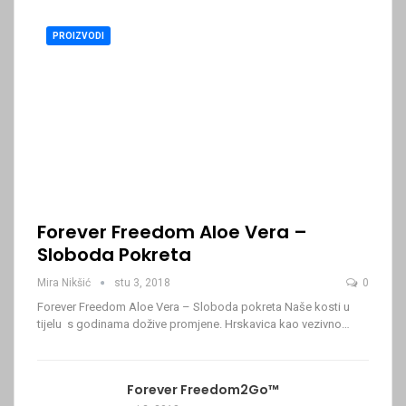
PROIZVODI
Forever Freedom Aloe Vera –
Sloboda Pokreta
Mira Nikšić
stu 3, 2018
0
Forever Freedom Aloe Vera – Sloboda pokreta Naše kosti u
tijelu s godinama dožive promjene. Hrskavica kao vezivno…
Forever Freedom2Go™