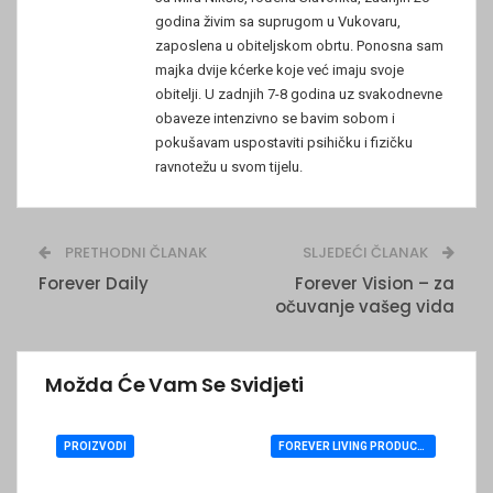
godina živim sa suprugom u Vukovaru,
zaposlena u obiteljskom obrtu. Ponosna sam
majka dvije kćerke koje već imaju svoje
obitelji. U zadnjih 7-8 godina uz svakodnevne
obaveze intenzivno se bavim sobom i
pokušavam uspostaviti psihičku i fizičku
ravnotežu u svom tijelu.
PRETHODNI ČLANAK
SLJEDEĆI ČLANAK
Forever Daily
Forever Vision – za
očuvanje vašeg vida
Možda Će Vam Se Svidjeti
PROIZVODI
FOREVER LIVING PRODUCTS