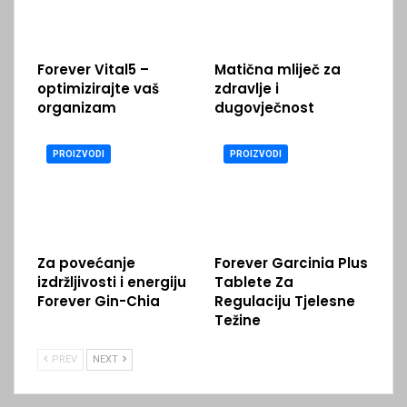
Forever Vital5 –
Matična mliječ za
optimizirajte vaš
zdravlje i
organizam
dugovječnost
PROIZVODI
PROIZVODI
Za povećanje
Forever Garcinia Plus
izdržljivosti i energiju
Tablete Za
Forever Gin-Chia
Regulaciju Tjelesne
Težine
PREV
NEXT