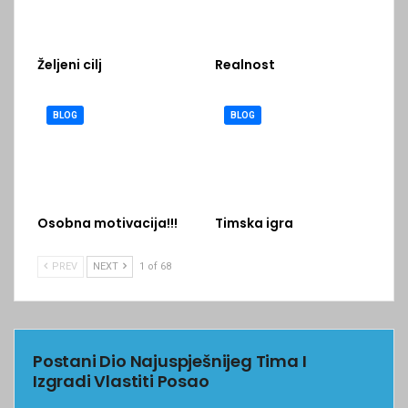
Željeni cilj
Realnost
BLOG
BLOG
Osobna motivacija!!!
Timska igra
PREV
NEXT
1 of 68
Postani Dio Najuspješnijeg Tima I
Izgradi Vlastiti Posao