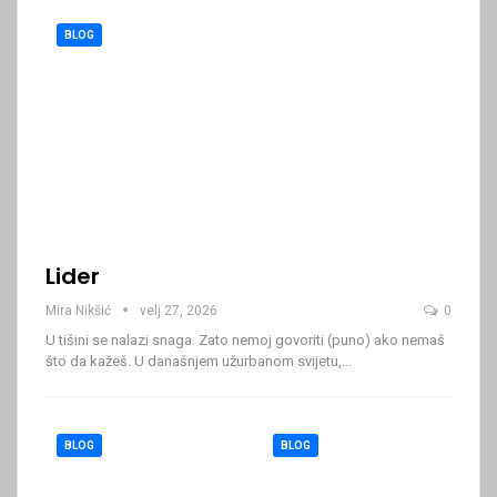
BLOG
Lider
Mira Nikšić
velj 27, 2026
0
U tišini se nalazi snaga. Zato nemoj govoriti (puno) ako nemaš
što da kažeš.
U današnjem užurbanom svijetu,
…
BLOG
BLOG