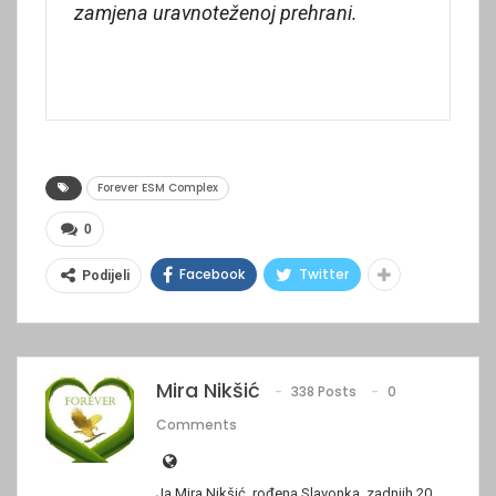
zamjena uravnoteženoj prehrani.
Forever ESM Complex
0
Facebook
Twitter
Podijeli
Mira Nikšić
338 Posts
0
Comments
Ja Mira Nikšić, rođena Slavonka, zadnjih 20