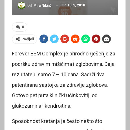
On
ruj 2, 2018
Od
Mira Nikšić
0
Podijeli
Forever ESM Complex je prirodno rješenje za
podršku zdravim mišićima i zglobovima. Daje
rezultate u samo 7 – 10 dana. Sadrži dva
patentirana sastojka za zdravlje zglobova.
Gotovo pet puta klinički učinkovitiji od
glukozamina i kondroitina.
Sposobnost kretanja je često nešto što