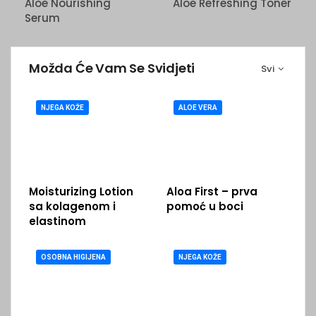
Aloe Nourishing
Aloe Refreshing Toner
Serum
Možda Će Vam Se Svidjeti
Svi
NJEGA KOŽE
ALOE VERA
Moisturizing Lotion
Aloa First – prva
sa kolagenom i
pomoć u boci
elastinom
OSOBNA HIGIJENA
NJEGA KOŽE