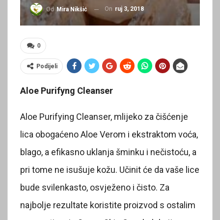
On
ruj 3, 2018
Od
Mira Nikšić
0
Podijeli
Aloe Purifyng Cleanser
Aloe Purifying Cleanser, mlijeko za čišćenje
lica obogaćeno Aloe Verom i ekstraktom voća,
blago, a efikasno uklanja šminku i nečistoću, a
pri tome ne isušuje kožu. Učinit će da vaše lice
bude svilenkasto, osvježeno i čisto. Za
najbolje rezultate koristite proizvod s ostalim