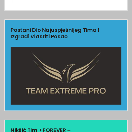
Postani Dio Najuspješnijeg Tima I
Izgradi Vlastiti Posao
Nikšić Tim + FOREVER –