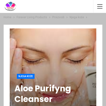
Home
Forever Living Products
Proizvodi
Njega kože
NJEGA KOŽE
Aloe Purifyng
Cleanser