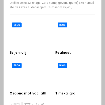
U tišini se nalazi snaga. Zato nemoj govoriti (puno) ako nemaš
što da kažeš.
U današnjem užurbanom svijetu,
…
BLOG
BLOG
Željeni cilj
Realnost
BLOG
BLOG
Osobna motivacija!!!
Timska igra
PREV
NEXT
1 of 68