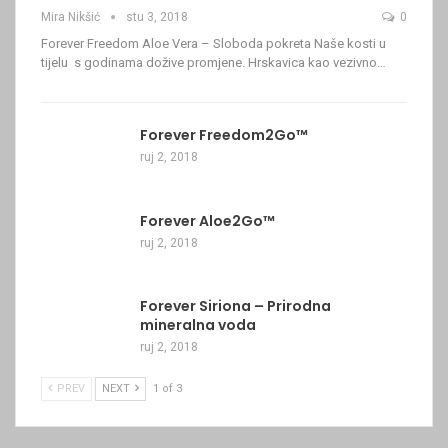
Mira Nikšić
stu 3, 2018
0
Forever Freedom Aloe Vera – Sloboda pokreta Naše kosti u
tijelu s godinama dožive promjene. Hrskavica kao vezivno…
Forever Freedom2Go™
ruj 2, 2018
Forever Aloe2Go™
ruj 2, 2018
Forever Siriona – Prirodna
mineralna voda
ruj 2, 2018
PREV
NEXT
1 of 3