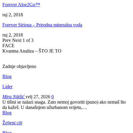
Forever Aloe2Go™
ruj 2, 2018
Forever Siriona – Prirodna mineralna voda
ruj 2, 2018
Prev
Next
1 of 3
FACE
Kvantna Analiza – ŠTO JE TO
Zadnje objavljeno
Blog
Lider
Mira Nikšić
velj 27, 2026
0
U tišini se nalazi snaga. Zato nemoj govoriti (puno) ako nemaš što
da kažeš.
U današnjem užurbanom svijetu,
…
Blog
Željeni cilj
Blog