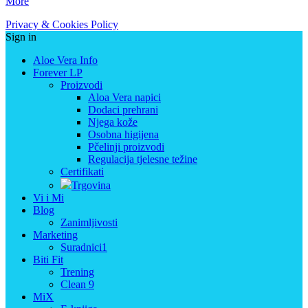
More
Privacy & Cookies Policy
Sign in
Aloe Vera Info
Forever LP
Proizvodi
Aloa Vera napici
Dodaci prehrani
Njega kože
Osobna higijena
Pčelinji proizvodi
Regulacija tjelesne težine
Certifikati
Trgovina
Vi i Mi
Blog
Zanimljivosti
Marketing
Suradnici1
Biti Fit
Trening
Clean 9
MiX