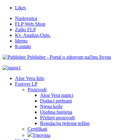
Likes
Naslovnica
FLP Web Shop
Zašto FLP
Kv. Analiza-Opis.
Idemo
Kontakt
Publisher - Portal o zdravom načinu života
Aloe Vera Info
Forever LP
Proizvodi
Aloa Vera napici
Dodaci prehrani
Njega kože
Osobna higijena
Pčelinji proizvodi
Regulacija tjelesne težine
Certifikati
Trgovina