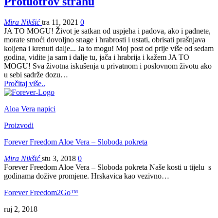
Protuotrov strahu
Mira Nikšić
tra 11, 2021
0
JA TO MOGU! Život je satkan od uspjeha i padova, ako i padnete,
morate smoći dovoljno snage i hrabrosti i ustati, obrisati prašnjava
koljena i krenuti dalje... Ja to mogu! Moj post od prije više od sedam
godina, vidite ja sam i dalje tu, jača i hrabrija i kažem JA TO
MOGU! Sva životna iskušenja u privatnom i poslovnom životu ako
u sebi sadrže dozu…
Pročitaj više..
Aloa Vera napici
Proizvodi
Forever Freedom Aloe Vera – Sloboda pokreta
Mira Nikšić
stu 3, 2018
0
Forever Freedom Aloe Vera – Sloboda pokreta Naše kosti u tijelu s
godinama dožive promjene. Hrskavica kao vezivno…
Forever Freedom2Go™
ruj 2, 2018