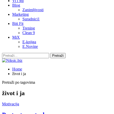
Vi i Mi
Blog
Zanimljivosti
Marketing
Suradnici1
Biti Fit
Trening
Clean 9
MiX
E-knjiga
E.Novine
Home
život i ja
Pretraži po tagovima
život i ja
Motivacija