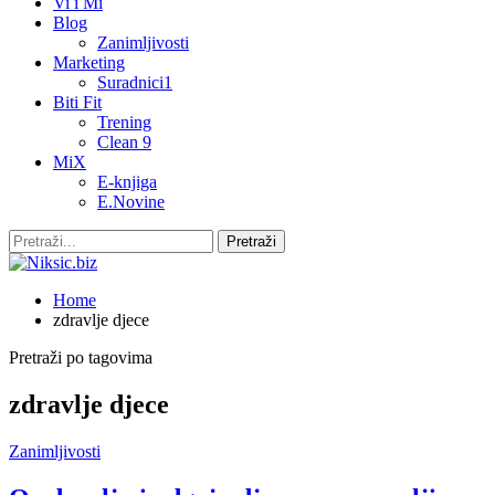
Vi i Mi
Blog
Zanimljivosti
Marketing
Suradnici1
Biti Fit
Trening
Clean 9
MiX
E-knjiga
E.Novine
Home
zdravlje djece
Pretraži po tagovima
zdravlje djece
Zanimljivosti