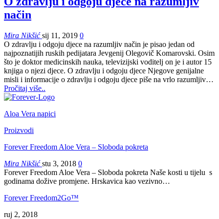
O zdravlju i odgoju djece na razumljiv
način
Mira Nikšić
sij 11, 2019
0
O zdravlju i odgoju djece na razumljiv način je pisao jedan od
najpoznatijih ruskih pedijatara Jevgenij Olegovič Komarovski. Osim
što je doktor medicinskih nauka, televizijski voditelj on je i autor 15
knjiga o njezi djece.
O zdravlju i odgoju djece
Njegove genijalne
misli i informacije o zdravlju i odgoju djece piše na vrlo razumljiv
…
Pročitaj više..
Aloa Vera napici
Proizvodi
Forever Freedom Aloe Vera – Sloboda pokreta
Mira Nikšić
stu 3, 2018
0
Forever Freedom Aloe Vera – Sloboda pokreta Naše kosti u tijelu s
godinama dožive promjene. Hrskavica kao vezivno…
Forever Freedom2Go™
ruj 2, 2018