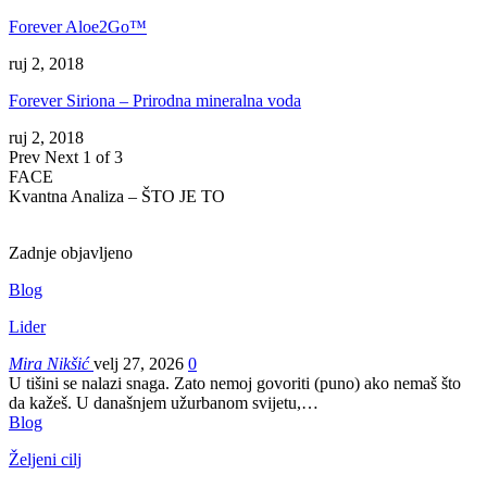
Forever Aloe2Go™
ruj 2, 2018
Forever Siriona – Prirodna mineralna voda
ruj 2, 2018
Prev
Next
1 of 3
FACE
Kvantna Analiza – ŠTO JE TO
Zadnje objavljeno
Blog
Lider
Mira Nikšić
velj 27, 2026
0
U tišini se nalazi snaga. Zato nemoj govoriti (puno) ako nemaš što
da kažeš.
U današnjem užurbanom svijetu,
…
Blog
Željeni cilj