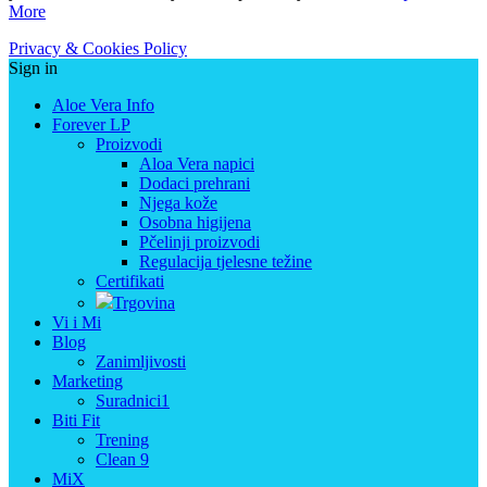
More
Privacy & Cookies Policy
Sign in
Aloe Vera Info
Forever LP
Proizvodi
Aloa Vera napici
Dodaci prehrani
Njega kože
Osobna higijena
Pčelinji proizvodi
Regulacija tjelesne težine
Certifikati
Trgovina
Vi i Mi
Blog
Zanimljivosti
Marketing
Suradnici1
Biti Fit
Trening
Clean 9
MiX