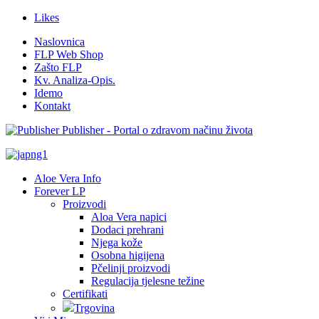
Likes
Naslovnica
FLP Web Shop
Zašto FLP
Kv. Analiza-Opis.
Idemo
Kontakt
Publisher - Portal o zdravom načinu života
Aloe Vera Info
Forever LP
Proizvodi
Aloa Vera napici
Dodaci prehrani
Njega kože
Osobna higijena
Pčelinji proizvodi
Regulacija tjelesne težine
Certifikati
Trgovina