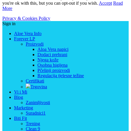
you're ok with this, but you can opt-out if you wish.
Accept
Read
More
Privacy & Cookies Policy
Sign in
Aloe Vera Info
Forever LP
Proizvodi
Aloa Vera napici
Dodaci prehrani
Njega kože
Osobna higijena
Pčelinji proizvodi
Regulacija tjelesne težine
Certifikati
Trgovina
Vi i Mi
Blog
Zanimljivosti
Marketing
Suradnici1
Biti Fit
Trening
Clean 9