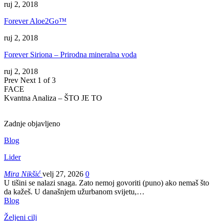
ruj 2, 2018
Forever Aloe2Go™
ruj 2, 2018
Forever Siriona – Prirodna mineralna voda
ruj 2, 2018
Prev
Next
1 of 3
FACE
Kvantna Analiza – ŠTO JE TO
Zadnje objavljeno
Blog
Lider
Mira Nikšić
velj 27, 2026
0
U tišini se nalazi snaga. Zato nemoj govoriti (puno) ako nemaš što
da kažeš.
U današnjem užurbanom svijetu,
…
Blog
Željeni cilj