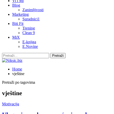
Vi i Mi
Blog
Zanimljivosti
Marketing
Suradnici1
Biti Fit
Trening
Clean 9
MiX
E-knjiga
E.Novine
Home
vještine
Pretraži po tagovima
vještine
Motivacija