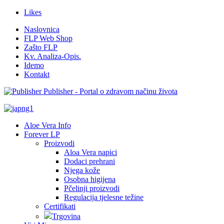
Likes
Naslovnica
FLP Web Shop
Zašto FLP
Kv. Analiza-Opis.
Idemo
Kontakt
Publisher - Portal o zdravom načinu života
Aloe Vera Info
Forever LP
Proizvodi
Aloa Vera napici
Dodaci prehrani
Njega kože
Osobna higijena
Pčelinji proizvodi
Regulacija tjelesne težine
Certifikati
Trgovina