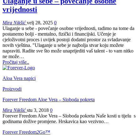
Ulaganje u sebe – povećanje osobne
vrijednosti
Mira Nikšić
velj 28, 2025
0
Ulaganje u sebe - povećanje osobne vrijednosti, radimo na tome da
postanemo bolji - mentalno, fizički i financijski. Učenje je
cjeloživotni proces i uvijek postoji dodatni prostor za svladavanje
novih vještina.
"Ulaganje u sebe je najbolja stvar koju možete
napraviti. Radite sve što može unaprijediti vaš talent - to vam nitko
ne može
…
Pročitaj više..
Aloa Vera napici
Proizvodi
Forever Freedom Aloe Vera – Sloboda pokreta
Mira Nikšić
stu 3, 2018
0
Forever Freedom Aloe Vera – Sloboda pokreta Naše kosti u tijelu s
godinama dožive promjene. Hrskavica kao vezivno…
Forever Freedom2Go™