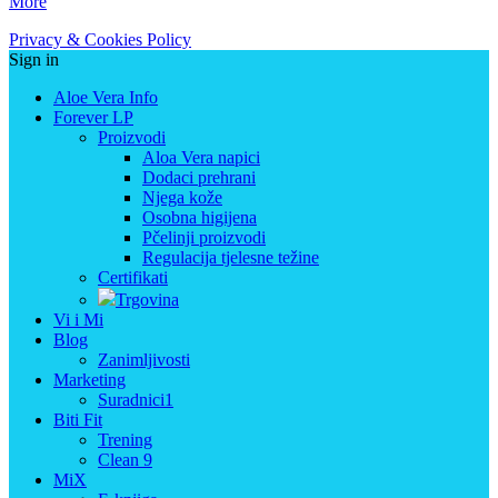
More
Privacy & Cookies Policy
Sign in
Aloe Vera Info
Forever LP
Proizvodi
Aloa Vera napici
Dodaci prehrani
Njega kože
Osobna higijena
Pčelinji proizvodi
Regulacija tjelesne težine
Certifikati
Trgovina
Vi i Mi
Blog
Zanimljivosti
Marketing
Suradnici1
Biti Fit
Trening
Clean 9
MiX