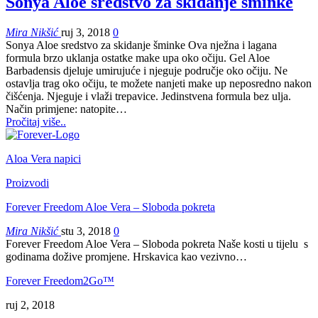
Sonya Aloe sredstvo za skidanje šminke
Mira Nikšić
ruj 3, 2018
0
Sonya Aloe sredstvo za skidanje šminke Ova nježna i lagana
formula brzo uklanja ostatke make upa oko očiju. Gel Aloe
Barbadensis djeluje umirujuće i njeguje područje oko očiju. Ne
ostavlja trag oko očiju, te možete nanjeti make up neposredno nakon
čišćenja. Njeguje i vlaži trepavice. Jedinstvena formula bez ulja.
Način primjene: natopite…
Pročitaj više..
Aloa Vera napici
Proizvodi
Forever Freedom Aloe Vera – Sloboda pokreta
Mira Nikšić
stu 3, 2018
0
Forever Freedom Aloe Vera – Sloboda pokreta Naše kosti u tijelu s
godinama dožive promjene. Hrskavica kao vezivno…
Forever Freedom2Go™
ruj 2, 2018