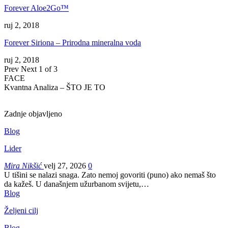
Forever Aloe2Go™
ruj 2, 2018
Forever Siriona – Prirodna mineralna voda
ruj 2, 2018
Prev
Next
1 of 3
FACE
Kvantna Analiza – ŠTO JE TO
Zadnje objavljeno
Blog
Lider
Mira Nikšić
velj 27, 2026
0
U tišini se nalazi snaga. Zato nemoj govoriti (puno) ako nemaš što
da kažeš.
U današnjem užurbanom svijetu,
…
Blog
Željeni cilj
Blog