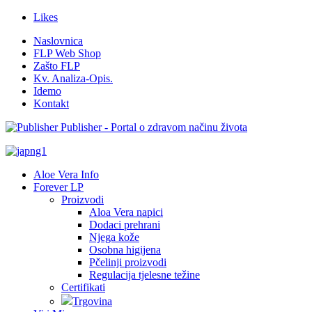
Likes
Naslovnica
FLP Web Shop
Zašto FLP
Kv. Analiza-Opis.
Idemo
Kontakt
Publisher - Portal o zdravom načinu života
Aloe Vera Info
Forever LP
Proizvodi
Aloa Vera napici
Dodaci prehrani
Njega kože
Osobna higijena
Pčelinji proizvodi
Regulacija tjelesne težine
Certifikati
Trgovina