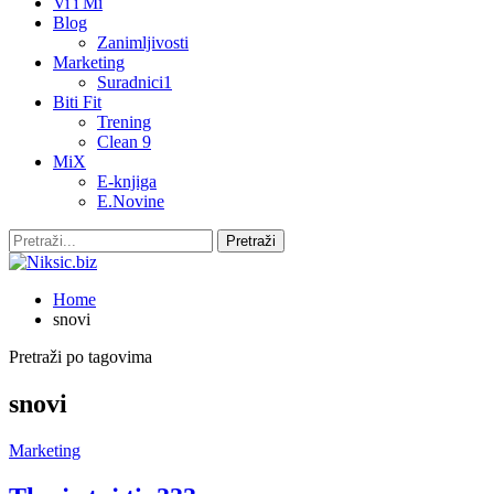
Vi i Mi
Blog
Zanimljivosti
Marketing
Suradnici1
Biti Fit
Trening
Clean 9
MiX
E-knjiga
E.Novine
Home
snovi
Pretraži po tagovima
snovi
Marketing