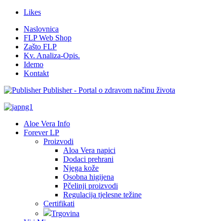
Likes
Naslovnica
FLP Web Shop
Zašto FLP
Kv. Analiza-Opis.
Idemo
Kontakt
Publisher - Portal o zdravom načinu života
Aloe Vera Info
Forever LP
Proizvodi
Aloa Vera napici
Dodaci prehrani
Njega kože
Osobna higijena
Pčelinji proizvodi
Regulacija tjelesne težine
Certifikati
Trgovina