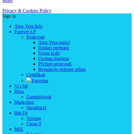
More
Privacy & Cookies Policy
Sign in
Aloe Vera Info
Forever LP
Proizvodi
Aloa Vera napici
Dodaci prehrani
Njega kože
Osobna higijena
Pčelinji proizvodi
Regulacija tjelesne težine
Certifikati
Trgovina
Vi i Mi
Blog
Zanimljivosti
Marketing
Suradnici1
Biti Fit
Trening
Clean 9
MiX