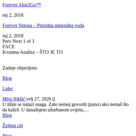
Forever Aloe2Go™
ruj 2, 2018
Forever Siriona – Prirodna mineralna voda
ruj 2, 2018
Prev
Next
1 of 3
FACE
Kvantna Analiza – ŠTO JE TO
Zadnje objavljeno
Blog
Lider
Mira Nikšić
velj 27, 2026
0
U tišini se nalazi snaga. Zato nemoj govoriti (puno) ako nemaš što
da kažeš.
U današnjem užurbanom svijetu,
…
Blog
Željeni cilj
Blog