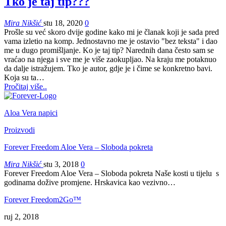
Tko je taj tip???
Mira Nikšić
stu 18, 2020
0
Prošle su već skoro dvije godine kako mi je članak koji je sada pred
vama izletio na komp. Jednostavno me je ostavio "bez teksta" i dao
me u dugo promišljanje. Ko je taj tip? Narednih dana često sam se
vraćao na njega i sve me je više zaokupljao. Na kraju me potaknuo
da dalje istražujem. Tko je autor, gdje je i čime se konkretno bavi.
Koja su ta
…
Pročitaj više..
Aloa Vera napici
Proizvodi
Forever Freedom Aloe Vera – Sloboda pokreta
Mira Nikšić
stu 3, 2018
0
Forever Freedom Aloe Vera – Sloboda pokreta Naše kosti u tijelu s
godinama dožive promjene. Hrskavica kao vezivno…
Forever Freedom2Go™
ruj 2, 2018