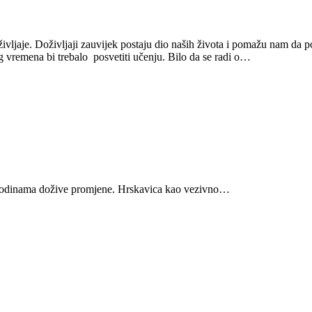
življaje. Doživljaji zauvijek postaju dio naših života i pomažu nam da p
g vremena bi trebalo posvetiti učenju. Bilo da se radi o…
 godinama dožive promjene. Hrskavica kao vezivno…