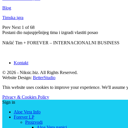
Blog
Timska igra
Prev
Next
1 of 68
Postani dio najuspješnijeg tima i izgradi vlastiti posao
Nikšić Tim + FOREVER – INTERNACIONALNI BUSINESS
Kontakt
© 2026 - Niksic.biz. All Rights Reserved.
Website Design:
BetterStudio
This website uses cookies to improve your experience. We'll assume yo
Privacy & Cookies Policy
Sign in
Aloe Vera Info
Forever LP
Proizvodi
Aloa Vera napici