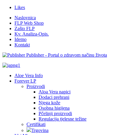
Likes
Naslovnica
FLP Web Shop
Zašto FLP
Kv. Analiza-Opis.
Idemo
Kontakt
Publisher - Portal o zdravom načinu života
Aloe Vera Info
Forever LP
Proizvodi
Aloa Vera napici
Dodaci prehrani
Njega kože
Osobna higijena
Pčelinji proizvodi
Regulacija tjelesne težine
Certifikati
Trgovina