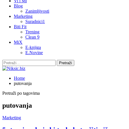
Vi i Mi
Blog
Zanimljivosti
Marketing
Suradnici1
Biti Fit
Trening
Clean 9
MiX
E-knjiga
E.Novine
Home
putovanja
Pretraži po tagovima
putovanja
Marketing