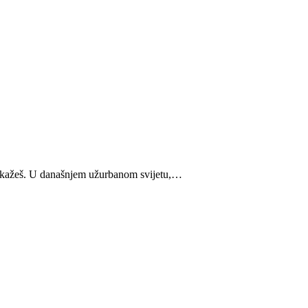
 kažeš.
U današnjem užurbanom svijetu,
…