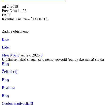
ruj 2, 2018
Prev
Next
1 of 3
FACE
Kvantna Analiza – ŠTO JE TO
Zadnje objavljeno
Blog
Lider
Mira Nikšić
velj 27, 2026
0
U tišini se nalazi snaga. Zato nemoj govoriti (puno) ako nemaš što da
Blog
Željeni cilj
Blog
Realnost
Blog
Osobna motivacija!!!