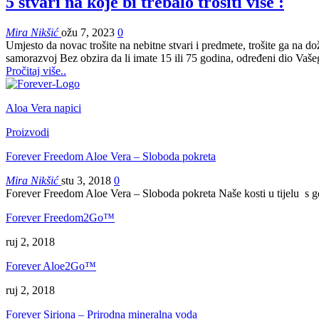
5 stvari na koje bi trebalo trošiti više :
Mira Nikšić
ožu 7, 2023
0
Umjesto da novac trošite na nebitne stvari i predmete, trošite ga na do
samorazvoj Bez obzira da li imate 15 ili 75 godina, određeni dio Vaše
Pročitaj više..
Aloa Vera napici
Proizvodi
Forever Freedom Aloe Vera – Sloboda pokreta
Mira Nikšić
stu 3, 2018
0
Forever Freedom Aloe Vera – Sloboda pokreta Naše kosti u tijelu s
Forever Freedom2Go™
ruj 2, 2018
Forever Aloe2Go™
ruj 2, 2018
Forever Siriona – Prirodna mineralna voda