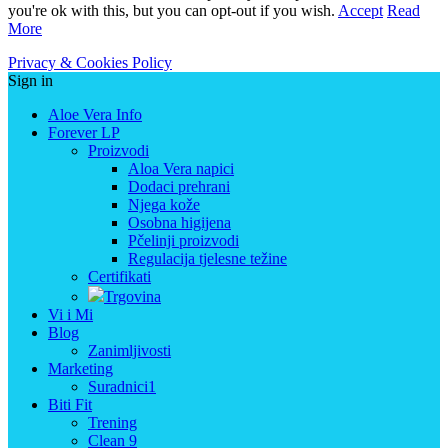
you're ok with this, but you can opt-out if you wish.
Accept
Read
More
Privacy & Cookies Policy
Sign in
Aloe Vera Info
Forever LP
Proizvodi
Aloa Vera napici
Dodaci prehrani
Njega kože
Osobna higijena
Pčelinji proizvodi
Regulacija tjelesne težine
Certifikati
Trgovina
Vi i Mi
Blog
Zanimljivosti
Marketing
Suradnici1
Biti Fit
Trening
Clean 9