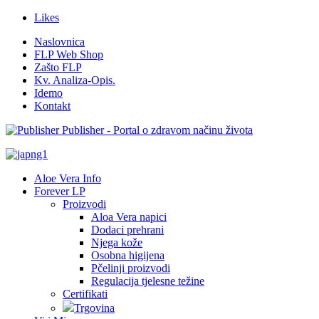
Likes
Naslovnica
FLP Web Shop
Zašto FLP
Kv. Analiza-Opis.
Idemo
Kontakt
Publisher - Portal o zdravom načinu života
Aloe Vera Info
Forever LP
Proizvodi
Aloa Vera napici
Dodaci prehrani
Njega kože
Osobna higijena
Pčelinji proizvodi
Regulacija tjelesne težine
Certifikati
Trgovina