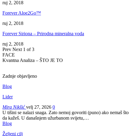
ruj 2, 2018
Forever Aloe2Go™
ruj 2, 2018
Forever Siriona – Prirodna mineralna voda
ruj 2, 2018
Prev
Next
1 of 3
FACE
Kvantna Analiza – ŠTO JE TO
Zadnje objavljeno
Blog
Lider
Mira Nikšić
velj 27, 2026
0
U tišini se nalazi snaga. Zato nemoj govoriti (puno) ako nemaš što
da kažeš.
U današnjem užurbanom svijetu,
…
Blog
Željeni cilj