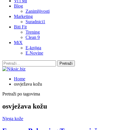
Vi i Mi
Blog
Zanimljivosti
Marketing
Suradnici1
Biti Fit
Trening
Clean 9
MiX
E-knjiga
E.Novine
Home
osvježava kožu
Pretraži po tagovima
osvježava kožu
Njega kože