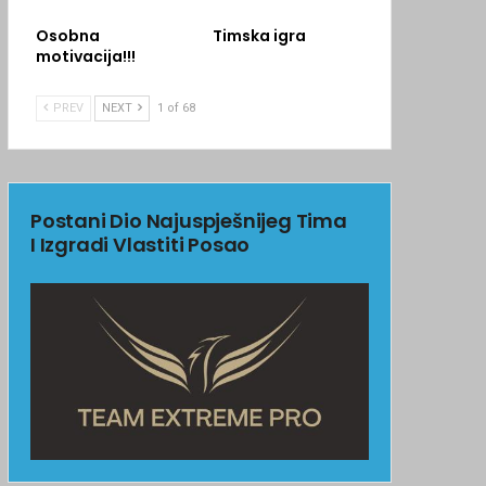
Osobna
Timska igra
motivacija!!!
PREV
NEXT
1 of 68
Postani Dio Najuspješnijeg Tima
I Izgradi Vlastiti Posao