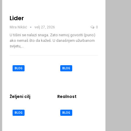
Lider
Mira Nikšić
velj 27, 2026
0
U tišini se nalazi snaga. Zato nemoj govoriti (puno)
ako nemaš što da kažeš.
U današnjem užurbanom
svijetu,
…
BLOG
BLOG
Željeni cilj
Realnost
BLOG
BLOG