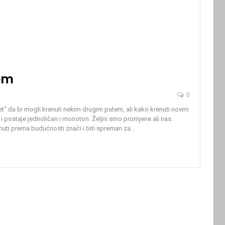
em
0
 da bi mogli krenuti nekim drugim putem, ali kako krenuti novim
i postaje jednoličan i monoton. Željni smo promjene ali nas
enuti prema budućnosti znači i biti spreman za
…