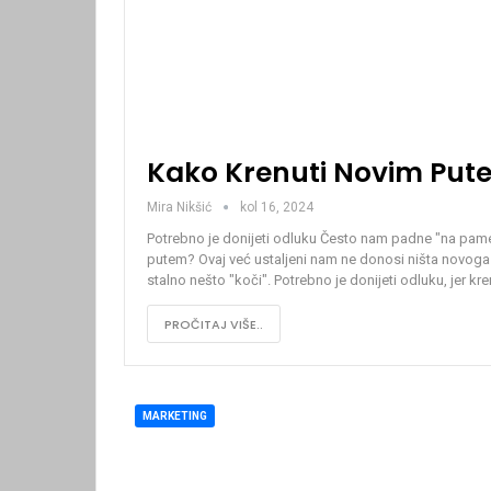
Kako Krenuti Novim Put
Mira Nikšić
kol 16, 2024
Potrebno je donijeti odluku
Često nam padne "na pamet"
putem? Ovaj već ustaljeni nam ne donosi ništa novoga 
stalno nešto "koči".
Potrebno je donijeti odluku, jer kr
PROČITAJ VIŠE..
MARKETING