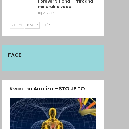
Forever Siriona – Prirodna
mineralna voda
ruj 2, 2018
PREV
NEXT
1 of 3
FACE
Kvantna Analiza – ŠTO JE TO