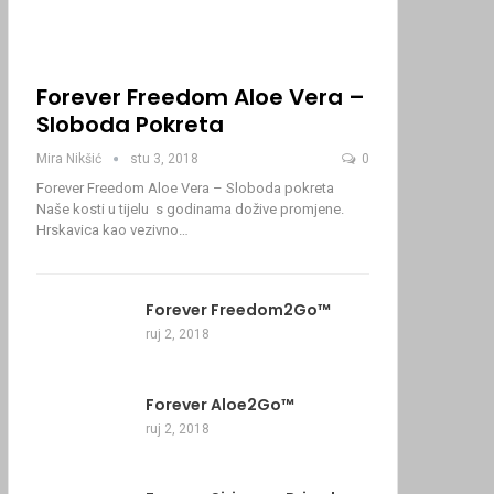
Forever Freedom Aloe Vera –
Sloboda Pokreta
Mira Nikšić
stu 3, 2018
0
Forever Freedom Aloe Vera – Sloboda pokreta
Naše kosti u tijelu s godinama dožive promjene.
Hrskavica kao vezivno…
Forever Freedom2Go™
ruj 2, 2018
Forever Aloe2Go™
ruj 2, 2018