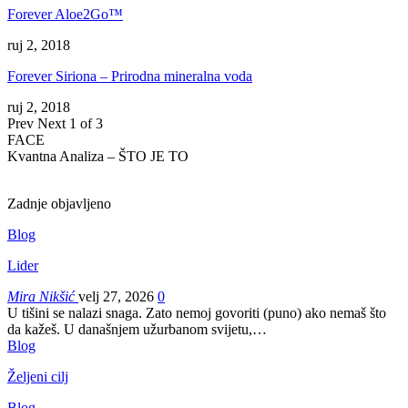
Forever Aloe2Go™
ruj 2, 2018
Forever Siriona – Prirodna mineralna voda
ruj 2, 2018
Prev
Next
1 of 3
FACE
Kvantna Analiza – ŠTO JE TO
Zadnje objavljeno
Blog
Lider
Mira Nikšić
velj 27, 2026
0
U tišini se nalazi snaga. Zato nemoj govoriti (puno) ako nemaš što
da kažeš.
U današnjem užurbanom svijetu,
…
Blog
Željeni cilj
Blog