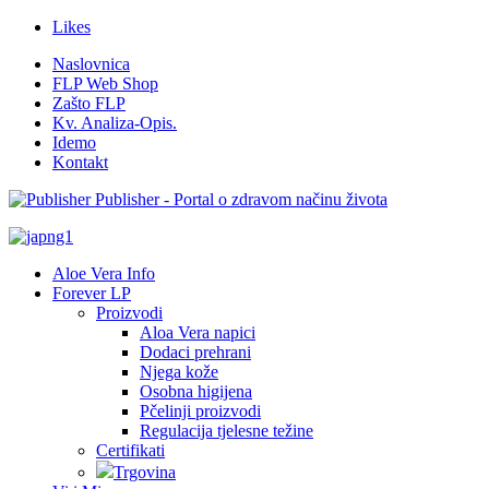
Likes
Naslovnica
FLP Web Shop
Zašto FLP
Kv. Analiza-Opis.
Idemo
Kontakt
Publisher - Portal o zdravom načinu života
Aloe Vera Info
Forever LP
Proizvodi
Aloa Vera napici
Dodaci prehrani
Njega kože
Osobna higijena
Pčelinji proizvodi
Regulacija tjelesne težine
Certifikati
Trgovina