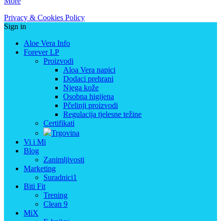
More
Privacy & Cookies Policy
Sign in
Aloe Vera Info
Forever LP
Proizvodi
Aloa Vera napici
Dodaci prehrani
Njega kože
Osobna higijena
Pčelinji proizvodi
Regulacija tjelesne težine
Certifikati
Trgovina
Vi i Mi
Blog
Zanimljivosti
Marketing
Suradnici1
Biti Fit
Trening
Clean 9
MiX