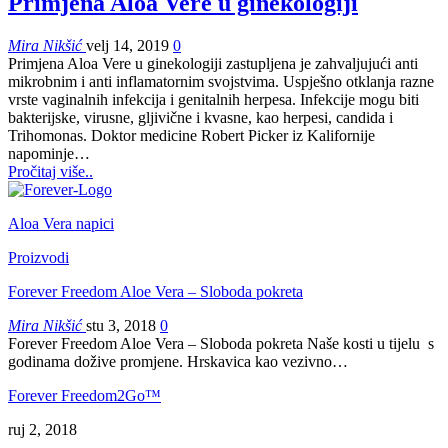
Primjena Aloa Vere u ginekologiji
Mira Nikšić
velj 14, 2019
0
Primjena Aloa Vere u ginekologiji zastupljena je zahvaljujući anti
mikrobnim i anti inflamatornim svojstvima. Uspješno otklanja razne
vrste vaginalnih infekcija i genitalnih herpesa.
Infekcije mogu biti
bakterijske, virusne, gljivične i kvasne, kao herpesi, candida i
Trihomonas.
Doktor medicine Robert Picker iz Kalifornije
napominje
…
Pročitaj više..
Aloa Vera napici
Proizvodi
Forever Freedom Aloe Vera – Sloboda pokreta
Mira Nikšić
stu 3, 2018
0
Forever Freedom Aloe Vera – Sloboda pokreta Naše kosti u tijelu s
godinama dožive promjene. Hrskavica kao vezivno…
Forever Freedom2Go™
ruj 2, 2018