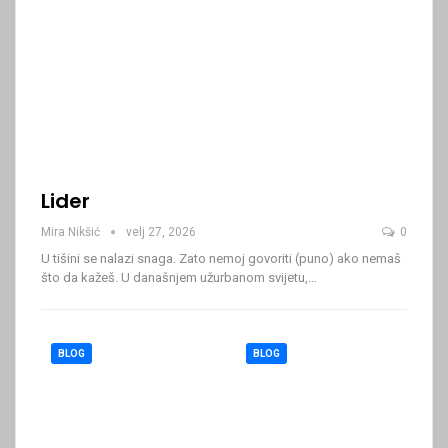
Lider
Mira Nikšić
velj 27, 2026
0
U tišini se nalazi snaga. Zato nemoj govoriti (puno) ako nemaš
što da kažeš.
U današnjem užurbanom svijetu,
…
BLOG
BLOG