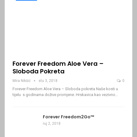
Forever Freedom Aloe Vera –
Sloboda Pokreta
Mira Nikšić
stu 3, 2018
0
Forever Freedom Aloe Vera – Sloboda pokreta Naše kosti u
tijelu s godinama dožive promjene. Hrskavica kao vezivno…
Forever Freedom2Go™
ruj 2, 2018