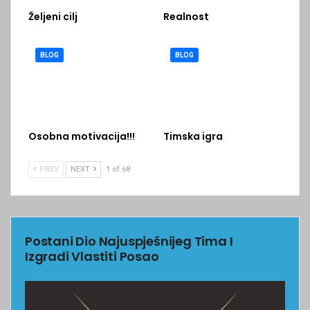
Željeni cilj
Realnost
BLOG
BLOG
Osobna motivacija!!!
Timska igra
PREV
NEXT
1 of 68
Postani Dio Najuspješnijeg Tima I
Izgradi Vlastiti Posao