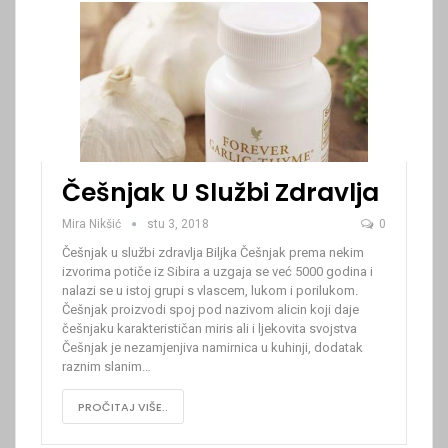
Češnjak U Službi Zdravlja
Mira Nikšić
stu 3, 2018
0
Češnjak u službi zdravlja Biljka Češnjak prema nekim
izvorima potiče iz Sibira a uzgaja se već 5000 godina i
nalazi se u istoj grupi s vlascem, lukom i porilukom.
Češnjak proizvodi spoj pod nazivom alicin koji daje
češnjaku karakterističan miris ali i ljekovita svojstva
Češnjak je nezamjenjiva namirnica u kuhinji, dodatak
raznim slanim…
PROČITAJ VIŠE..