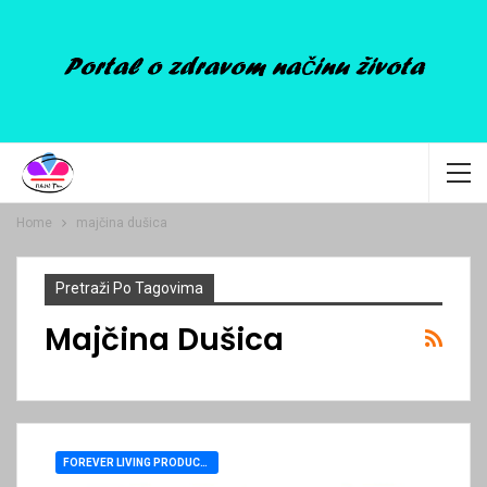
Home
majčina dušica
Pretraži Po Tagovima
Majčina Dušica
FOREVER LIVING PRODUCTS