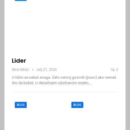
Lider
Mira Nikšić
velj 27, 2026
0
U tišini se nalazi snaga. Zato nemoj govoriti (puno) ako nemaš
što da kažeš.
U današnjem užurbanom svijetu,
…
BLOG
BLOG