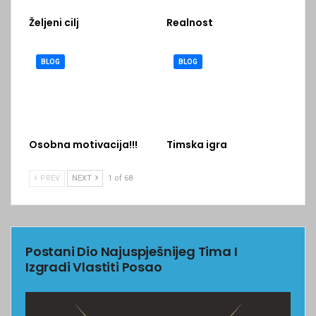
Željeni cilj
Realnost
BLOG
BLOG
Osobna motivacija!!!
Timska igra
PREV
NEXT
1 of 68
Postani Dio Najuspješnijeg Tima I
Izgradi Vlastiti Posao