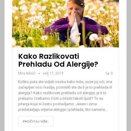
Kako Razlikovati
Prehladu Od Alergije?
Mira Nikšić
velj 17, 2019
0
Koliko puta ste vidjeli osobu kako kiše, suze joj oči, ima
začepljen nos i kašlje, pomislili ste da li je to prehlada ili
alergija? Kako razlikovati prehladu od alergije, je li to
prelazno i ​​trebamo li biti u blizini takvih ljudi? To su
pitanja koja si često postavljamo. Jesen i zima
predstavljaju vrijeme alergija i prehlada, što nameće
…
PROČITAJ VIŠE..