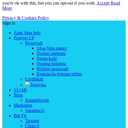
you're ok with this, but you can opt-out if you wish.
Accept
Read
More
Privacy & Cookies Policy
Sign in
Aloe Vera Info
Forever LP
Proizvodi
Aloa Vera napici
Dodaci prehrani
Njega kože
Osobna higijena
Pčelinji proizvodi
Regulacija tjelesne težine
Certifikati
Trgovina
Vi i Mi
Blog
Zanimljivosti
Marketing
Suradnici1
Biti Fit
Trening
Clean 9