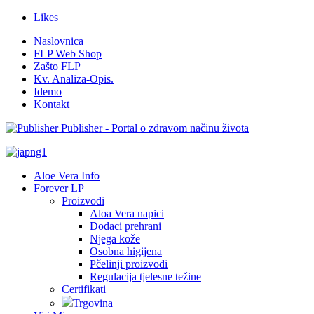
Likes
Naslovnica
FLP Web Shop
Zašto FLP
Kv. Analiza-Opis.
Idemo
Kontakt
Publisher - Portal o zdravom načinu života
Aloe Vera Info
Forever LP
Proizvodi
Aloa Vera napici
Dodaci prehrani
Njega kože
Osobna higijena
Pčelinji proizvodi
Regulacija tjelesne težine
Certifikati
Trgovina