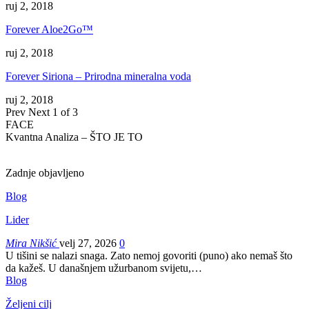
ruj 2, 2018
Forever Aloe2Go™
ruj 2, 2018
Forever Siriona – Prirodna mineralna voda
ruj 2, 2018
Prev
Next
1 of 3
FACE
Kvantna Analiza – ŠTO JE TO
Zadnje objavljeno
Blog
Lider
Mira Nikšić
velj 27, 2026
0
U tišini se nalazi snaga. Zato nemoj govoriti (puno) ako nemaš što
da kažeš.
U današnjem užurbanom svijetu,
…
Blog
Željeni cilj