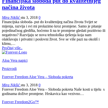
Financijska sloboda put do kvalitetnijeg
načina života
Mira Nikšić
stu 3, 2018
0
Financijska sloboda- put do kvalitenijeg načina života Svijet se
mijenja, razvija i svi mi prolazimo kroz promjene. Samo je pitanje
pojedinačnog gledišta, hoćemo li na te promjene gledati pozitivno ili
negativno? Razvijaju se nova tehnološka rješenja koja nam
olakšavaju i privatni i poslovni život. Sve se više pazi na okoliš i
klimu,…
Pročitaj više..
Aloa Vera napici
Proizvodi
Forever Freedom Aloe Vera – Sloboda pokreta
Mira Nikšić
stu 3, 2018
0
Forever Freedom Aloe Vera – Sloboda pokreta Naše kosti u tijelu s
godinama dožive promjene. Hrskavica kao vezivno…
Forever Freedom2Go™