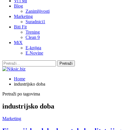
Vi i Mi
Blog
Zanimljivosti
Marketing
Suradnici1
Biti Fit
Trening
Clean 9
MiX
E-knjiga
E.Novine
Home
industrijsko doba
Pretraži po tagovima
industrijsko doba
Marketing