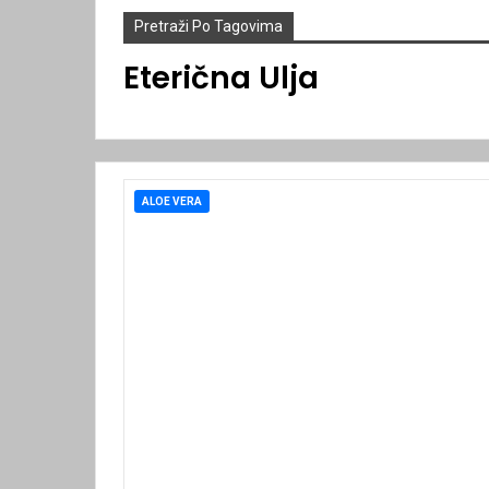
Pretraži Po Tagovima
Eterična Ulja
ALOE VERA