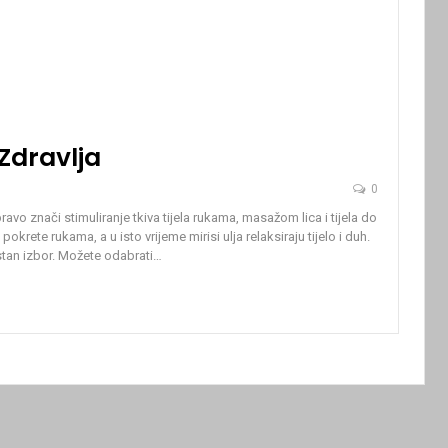
 Zdravlja
0
vo znači stimuliranje tkiva tijela rukama, masažom lica i tijela do
pokrete rukama, a u isto vrijeme mirisi ulja relaksiraju tijelo i duh.
stan izbor. Možete odabrati
…