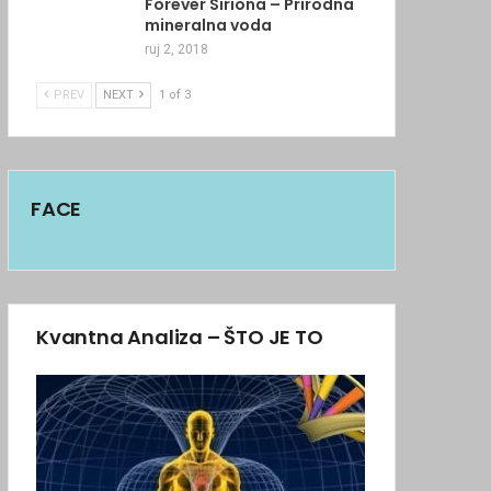
Forever Siriona – Prirodna
mineralna voda
ruj 2, 2018
PREV
NEXT
1 of 3
FACE
Kvantna Analiza – ŠTO JE TO