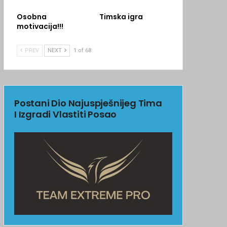
Osobna
Timska igra
motivacija!!!
PREV
NEXT
1 of 68
Postani Dio Najuspješnijeg Tima
I Izgradi Vlastiti Posao