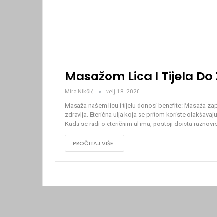
Masažom Lica I Tijela Do
Mira Nikšić
velj 18, 2020
Masaža našem licu i tijelu donosi benefite:
Masaža zapra
zdravlja. Eterična ulja koja se pritom koriste olakšavaju 
Kada se radi o eteričnim uljima, postoji doista raznovr
PROČITAJ VIŠE..