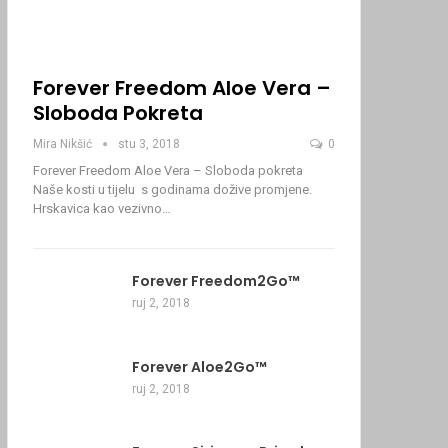
Forever Freedom Aloe Vera –
Sloboda Pokreta
Mira Nikšić
stu 3, 2018
0
Forever Freedom Aloe Vera – Sloboda pokreta
Naše kosti u tijelu s godinama dožive promjene.
Hrskavica kao vezivno…
Forever Freedom2Go™
ruj 2, 2018
Forever Aloe2Go™
ruj 2, 2018