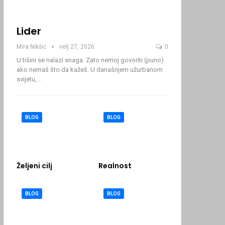
Lider
Mira Nikšić
velj 27, 2026
0
U tišini se nalazi snaga. Zato nemoj govoriti (puno)
ako nemaš što da kažeš.
U današnjem užurbanom
svijetu,
…
BLOG
BLOG
Željeni cilj
Realnost
BLOG
BLOG