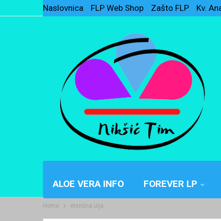
Naslovnica
FLP Web Shop
Zašto FLP
Kv. An
ALOE VERA INFO
FOREVER LP
Home
eterična ulja