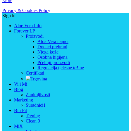
More
Privacy & Cookies Policy
Sign in
Aloe Vera Info
Forever LP
Proizvodi
Aloa Vera napici
Dodaci prehrani
Njega kože
Osobna higijena
Pčelinji proizvodi
Regulacija tjelesne težine
Certifikati
Trgovina
Vi i Mi
Blog
Zanimljivosti
Marketing
Suradnici1
Biti Fit
Trening
Clean 9
MiX