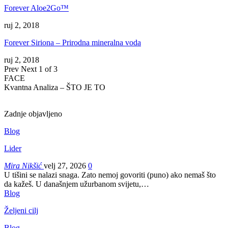
Forever Aloe2Go™
ruj 2, 2018
Forever Siriona – Prirodna mineralna voda
ruj 2, 2018
Prev
Next
1 of 3
FACE
Kvantna Analiza – ŠTO JE TO
Zadnje objavljeno
Blog
Lider
Mira Nikšić
velj 27, 2026
0
U tišini se nalazi snaga. Zato nemoj govoriti (puno) ako nemaš što
da kažeš.
U današnjem užurbanom svijetu,
…
Blog
Željeni cilj
Blog