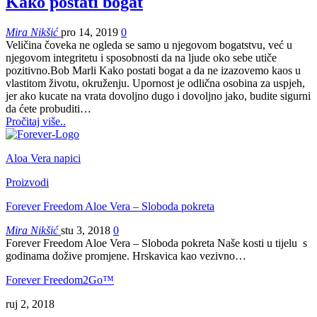
Kako postati bogat
Mira Nikšić
pro 14, 2019
0
Veličina čoveka ne ogleda se samo u njegovom bogatstvu, već u
njegovom integritetu i sposobnosti da na ljude oko sebe utiče
pozitivno.Bob Marli
Kako postati bogat a da ne izazovemo kaos u
vlastitom životu, okruženju. Upornost je odlična osobina za uspjeh,
jer ako kucate na vrata dovoljno dugo i dovoljno jako, budite sigurni
da ćete probuditi
…
Pročitaj više..
Aloa Vera napici
Proizvodi
Forever Freedom Aloe Vera – Sloboda pokreta
Mira Nikšić
stu 3, 2018
0
Forever Freedom Aloe Vera – Sloboda pokreta Naše kosti u tijelu s
godinama dožive promjene. Hrskavica kao vezivno…
Forever Freedom2Go™
ruj 2, 2018