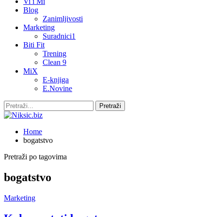
Vi i Mi
Blog
Zanimljivosti
Marketing
Suradnici1
Biti Fit
Trening
Clean 9
MiX
E-knjiga
E.Novine
Home
bogatstvo
Pretraži po tagovima
bogatstvo
Marketing