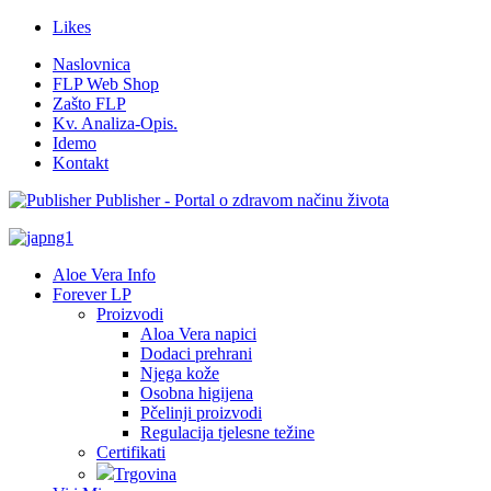
Likes
Naslovnica
FLP Web Shop
Zašto FLP
Kv. Analiza-Opis.
Idemo
Kontakt
Publisher - Portal o zdravom načinu života
Aloe Vera Info
Forever LP
Proizvodi
Aloa Vera napici
Dodaci prehrani
Njega kože
Osobna higijena
Pčelinji proizvodi
Regulacija tjelesne težine
Certifikati
Trgovina