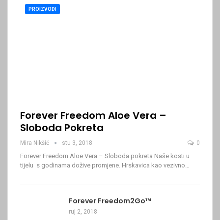
PROIZVODI
Forever Freedom Aloe Vera –
Sloboda Pokreta
Mira Nikšić
stu 3, 2018
0
Forever Freedom Aloe Vera – Sloboda pokreta Naše kosti u
tijelu s godinama dožive promjene. Hrskavica kao vezivno…
Forever Freedom2Go™
ruj 2, 2018