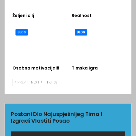
Željeni cilj
Realnost
BLOG
BLOG
Osobna motivacija!!!
Timska igra
PREV
NEXT
1 of 68
Postani Dio Najuspješnijeg Tima I
Izgradi Vlastiti Posao