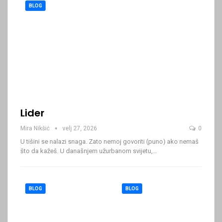
BLOG
Lider
Mira Nikšić
velj 27, 2026
0
U tišini se nalazi snaga. Zato nemoj govoriti (puno) ako nemaš
što da kažeš.
U današnjem užurbanom svijetu,
…
BLOG
BLOG