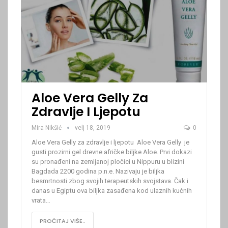
Aloe Vera Gelly Za
Zdravlje I Ljepotu
Mira Nikšić
velj 18, 2019
0
Aloe Vera Gelly za zdravlje i ljepotu
Aloe Vera Gelly je
gusti prozirni gel drevne afričke biljke Aloe. Prvi dokazi
su pronađeni na zemljanoj pločici u Nippuru u blizini
Bagdada 2200 godina p.n.e. Nazivaju je biljka
besmrtnosti zbog svojih terapeutskih svojstava. Čak i
danas u Egiptu ova biljka zasađena kod ulaznih kućnih
vrata
…
PROČITAJ VIŠE..