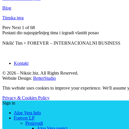
Blog
Timska igra
Prev
Next
1 of 68
Postani dio najuspješnijeg tima i izgradi vlastiti posao
Nikšić Tim + FOREVER – INTERNACIONALNI BUSINESS
Kontakt
© 2026 - Niksic.biz. All Rights Reserved.
Website Design:
BetterStudio
This website uses cookies to improve your experience. We'll assume yo
Privacy & Cookies Policy
Sign in
Aloe Vera Info
Forever LP
Proizvodi
Aloa Vera napici