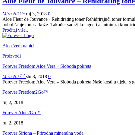
Aloe Fleur de Jouvance – Rehidrating ton
Mira Nikšić
ruj 3, 2018
0
Aloe Fleur de Jouvance - Rehidrating toner Rehidrirajući toner formul
poboljšanje tonusa kože. Također sadrži kolagen i alantoin za kondicio
Pročitaj više..
Aloa Vera napici
Proizvodi
Forever Freedom Aloe Vera – Sloboda pokreta
Mira Nikšić
stu 3, 2018
0
Forever Freedom Aloe Vera – Sloboda pokreta Naše kosti u tijelu s
Forever Freedom2Go™
ruj 2, 2018
Forever Aloe2Go™
ruj 2, 2018
Forever Siriona – Prirodna mineralna voda