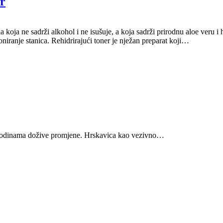
er
a koja ne sadrži alkohol i ne isušuje, a koja sadrži prirodnu aloe veru 
niranje stanica. Rehidrirajući toner je nježan preparat koji…
 godinama dožive promjene. Hrskavica kao vezivno…