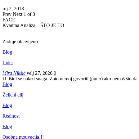
ruj 2, 2018
Prev
Next
1 of 3
FACE
Kvantna Analiza – ŠTO JE TO
Zadnje objavljeno
Blog
Lider
Mira Nikšić
velj 27, 2026
0
U tišini se nalazi snaga. Zato nemoj govoriti (puno) ako nemaš što da
Blog
Željeni cilj
Blog
Realnost
Blog
Osobna motivacija!!!