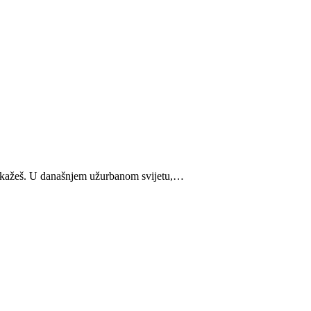
 kažeš.
U današnjem užurbanom svijetu,
…