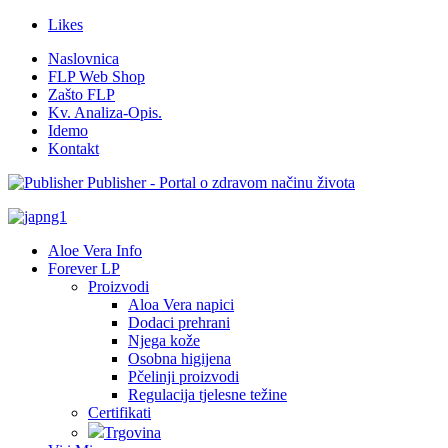
Likes
Naslovnica
FLP Web Shop
Zašto FLP
Kv. Analiza-Opis.
Idemo
Kontakt
Publisher - Portal o zdravom načinu života
Aloe Vera Info
Forever LP
Proizvodi
Aloa Vera napici
Dodaci prehrani
Njega kože
Osobna higijena
Pčelinji proizvodi
Regulacija tjelesne težine
Certifikati
Trgovina