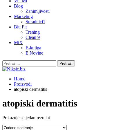
Vi i Mi
Blog
Zanimljivosti
Marketing
Suradnici1
Biti Fit
Trening
Clean 9
MiX
E-knjiga
E.Novine
Home
Proizvodi
atopiski dermatitis
atopiski dermatitis
Prikazuje se jedan rezultat