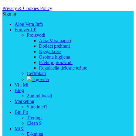
Privacy & Cookies Policy
Sign in
Aloe Vera Info
Forever LP
Proizvodi
Aloa Vera napici
Dodaci prehrani
Njega kože
Osobna higijena
Pčelinji proizvodi
Regulacija tjelesne težine
Certifikati
Trgovina
Vi i Mi
Blog
Zanimljivosti
Marketing
Suradnici1
Biti Fit
Trening
Clean 9
MiX
E-knjiga