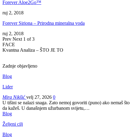
Forever Aloe2Go™
ruj 2, 2018
Forever Siriona – Prirodna mineralna voda
ruj 2, 2018
Prev
Next
1 of 3
FACE
Kvantna Analiza – ŠTO JE TO
Zadnje objavljeno
Blog
Lider
Mira Nikšić
velj 27, 2026
0
U tišini se nalazi snaga. Zato nemoj govoriti (puno) ako nemaš što
da kažeš.
U današnjem užurbanom svijetu,
…
Blog
Željeni cilj
Blog