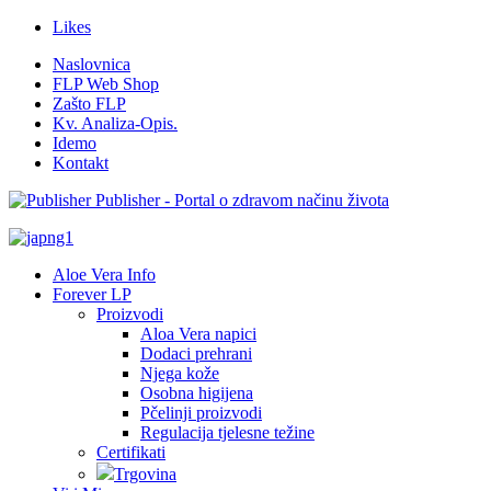
Likes
Naslovnica
FLP Web Shop
Zašto FLP
Kv. Analiza-Opis.
Idemo
Kontakt
Publisher - Portal o zdravom načinu života
Aloe Vera Info
Forever LP
Proizvodi
Aloa Vera napici
Dodaci prehrani
Njega kože
Osobna higijena
Pčelinji proizvodi
Regulacija tjelesne težine
Certifikati
Trgovina