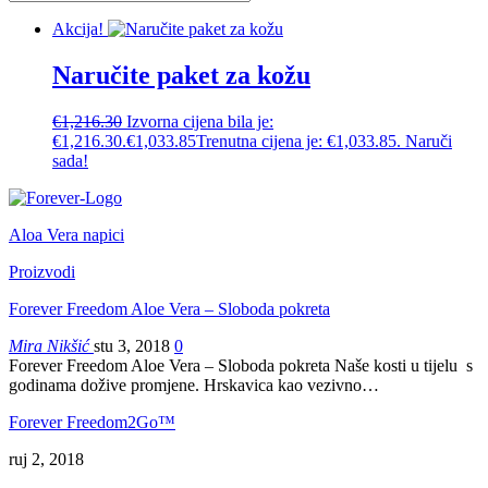
Akcija!
Naručite paket za kožu
€
1,216.30
Izvorna cijena bila je:
€1,216.30.
€
1,033.85
Trenutna cijena je: €1,033.85.
Naruči
sada!
Aloa Vera napici
Proizvodi
Forever Freedom Aloe Vera – Sloboda pokreta
Mira Nikšić
stu 3, 2018
0
Forever Freedom Aloe Vera – Sloboda pokreta Naše kosti u tijelu s
godinama dožive promjene. Hrskavica kao vezivno…
Forever Freedom2Go™
ruj 2, 2018