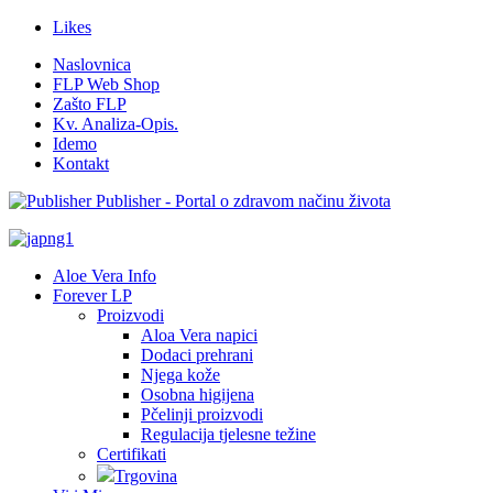
Likes
Naslovnica
FLP Web Shop
Zašto FLP
Kv. Analiza-Opis.
Idemo
Kontakt
Publisher - Portal o zdravom načinu života
Aloe Vera Info
Forever LP
Proizvodi
Aloa Vera napici
Dodaci prehrani
Njega kože
Osobna higijena
Pčelinji proizvodi
Regulacija tjelesne težine
Certifikati
Trgovina