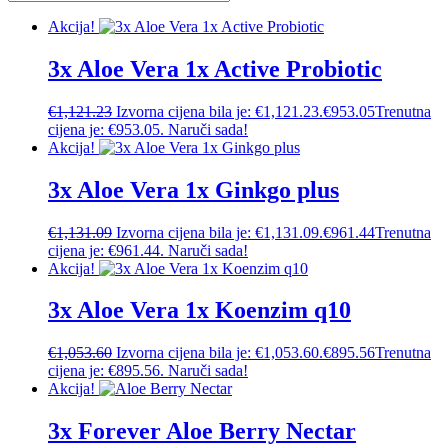
Akcija!
3x Aloe Vera 1x Active Probiotic
€
1,121.23
Izvorna cijena bila je: €1,121.23.
€
953.05
Trenutna
cijena je: €953.05.
Naruči sada!
Akcija!
3x Aloe Vera 1x Ginkgo plus
€
1,131.09
Izvorna cijena bila je: €1,131.09.
€
961.44
Trenutna
cijena je: €961.44.
Naruči sada!
Akcija!
3x Aloe Vera 1x Koenzim q10
€
1,053.60
Izvorna cijena bila je: €1,053.60.
€
895.56
Trenutna
cijena je: €895.56.
Naruči sada!
Akcija!
3x Forever Aloe Berry Nectar