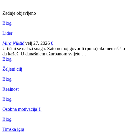
Zadnje objavljeno
Blog
Lider
Mira Nikšić
velj 27, 2026
0
U tišini se nalazi snaga. Zato nemoj govoriti (puno) ako nemaš što
da kažeš.
U današnjem užurbanom svijetu,
…
Blog
Željeni cilj
Blog
Realnost
Blog
Osobna motivacija!!!
Blog
Timska igra