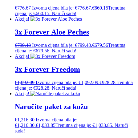
€
776.67
Izvorna cijena bila je: €776.67.
€
660.15
Trenutna
cijena je: €660.15.
Naruči sada!
Akcija!
3x Forever Aloe Peches
€
799.48
Izvorna cijena bila je: €799.48.
€
679.56
Trenutna
cijena je: €679.56.
Naruči sada!
Akcija!
3x Forever Freedom
€
1,092.09
Izvorna cijena bila je: €1,092.09.
€
928.28
Trenutna
cijena je: €928.28.
Naruči sada!
Akcija!
Naručite paket za kožu
€
1,216.30
Izvorna cijena bila je:
€1,216.30.
€
1,033.85
Trenutna cijena je: €1,033.85.
Naruči
sada!