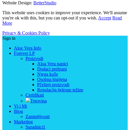
Website Design:
BetterStudio
This website uses cookies to improve your experience. We'll assume
you're ok with this, but you can opt-out if you wish.
Accept
Read
More
Privacy & Cookies Policy
Sign in
Aloe Vera Info
Forever LP
Proizvodi
Aloa Vera napici
Dodaci prehrani
Njega kože
Osobna higijena
Pčelinji proizvodi
Regulacija tjelesne težine
Certifikati
Trgovina
Vi i Mi
Blog
Zanimljivosti
Marketing
Suradnici1