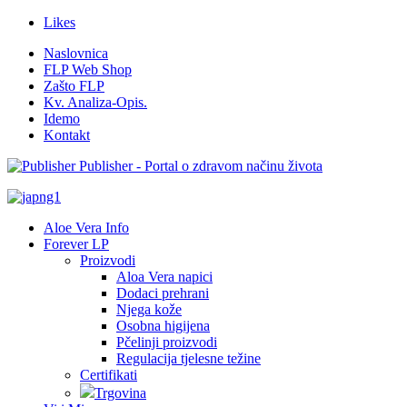
Likes
Naslovnica
FLP Web Shop
Zašto FLP
Kv. Analiza-Opis.
Idemo
Kontakt
Publisher - Portal o zdravom načinu života
Aloe Vera Info
Forever LP
Proizvodi
Aloa Vera napici
Dodaci prehrani
Njega kože
Osobna higijena
Pčelinji proizvodi
Regulacija tjelesne težine
Certifikati
Trgovina