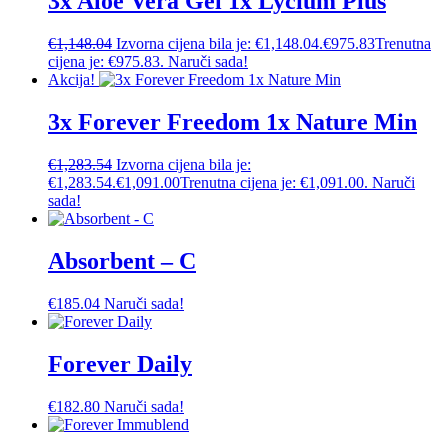
3x Aloe Vera Gel 1x Lycium Plus
€
1,148.04
Izvorna cijena bila je: €1,148.04.
€
975.83
Trenutna
cijena je: €975.83.
Naruči sada!
Akcija!
3x Forever Freedom 1x Nature Min
€
1,283.54
Izvorna cijena bila je:
€1,283.54.
€
1,091.00
Trenutna cijena je: €1,091.00.
Naruči
sada!
Absorbent – C
€
185.04
Naruči sada!
Forever Daily
€
182.80
Naruči sada!