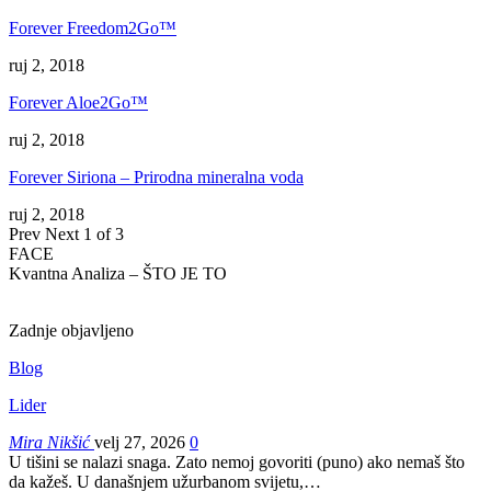
Forever Freedom2Go™
ruj 2, 2018
Forever Aloe2Go™
ruj 2, 2018
Forever Siriona – Prirodna mineralna voda
ruj 2, 2018
Prev
Next
1 of 3
FACE
Kvantna Analiza – ŠTO JE TO
Zadnje objavljeno
Blog
Lider
Mira Nikšić
velj 27, 2026
0
U tišini se nalazi snaga. Zato nemoj govoriti (puno) ako nemaš što
da kažeš.
U današnjem užurbanom svijetu,
…