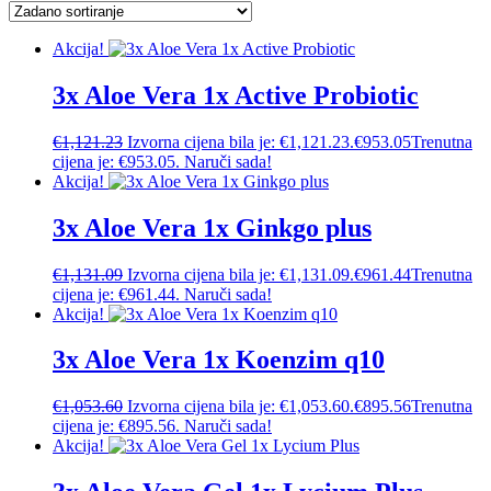
Akcija!
3x Aloe Vera 1x Active Probiotic
€
1,121.23
Izvorna cijena bila je: €1,121.23.
€
953.05
Trenutna
cijena je: €953.05.
Naruči sada!
Akcija!
3x Aloe Vera 1x Ginkgo plus
€
1,131.09
Izvorna cijena bila je: €1,131.09.
€
961.44
Trenutna
cijena je: €961.44.
Naruči sada!
Akcija!
3x Aloe Vera 1x Koenzim q10
€
1,053.60
Izvorna cijena bila je: €1,053.60.
€
895.56
Trenutna
cijena je: €895.56.
Naruči sada!
Akcija!