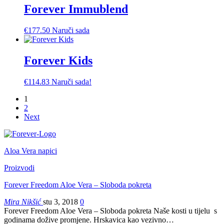
Forever Immublend
€
177.50
Naruči sada
Forever Kids
€
114.83
Naruči sada!
1
2
Next
Aloa Vera napici
Proizvodi
Forever Freedom Aloe Vera – Sloboda pokreta
Mira Nikšić
stu 3, 2018
0
Forever Freedom Aloe Vera – Sloboda pokreta Naše kosti u tijelu s
godinama dožive promjene. Hrskavica kao vezivno…