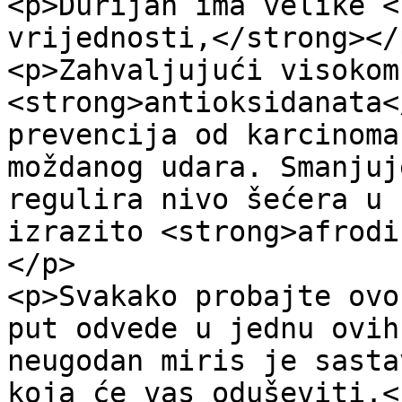
<p>Durijan ima velike <
vrijednosti,</strong></p
<p>Zahvaljujući visokom
<strong>antioksidanata<
prevencija od karcinoma
moždanog udara. Smanjuj
regulira nivo šećera u 
izrazito <strong>afrodi
</p>

<p>Svakako probajte ovo
put odvede u jednu ovih
neugodan miris je sasta
koja će vas oduševiti.</