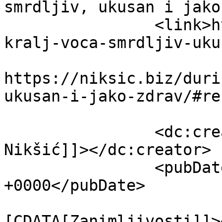
smrdljiv, ukusan i jako
		<link>https://niksic.biz/durijan-
kralj-voca-smrdljiv-uku
					<co
https://niksic.biz/duri
ukusan-i-jako-zdrav/#re
		<dc:creator><![CDATA[Mira 
Nikšić]]></dc:creator>

		<pubDate>Sun, 11 Nov 2018 21:23:02 
+0000</pubDate>

				<catego
[CDATA[Zanimljivosti]]>