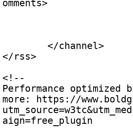
omments>

			</item>
	</channel>

</rss>

<!--

Performance optimized b
more: https://www.boldg
utm_source=w3tc&utm_med
aign=free_plugin
