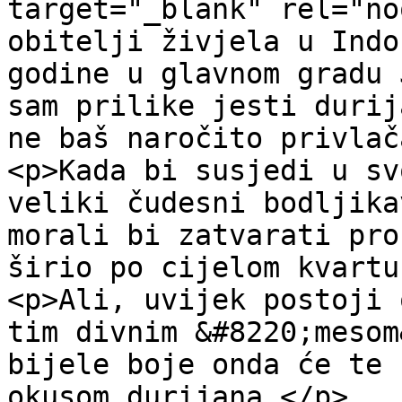
target="_blank" rel="no
obitelji živjela u Indo
godine u glavnom gradu 
sam prilike jesti durij
ne baš naročito privlač
<p>Kada bi susjedi u sv
veliki čudesni bodljika
morali bi zatvarati pro
širio po cijelom kvartu
<p>Ali, uvijek postoji 
tim divnim &#8220;mesom
bijele boje onda će te 
okusom durijana.</p>
