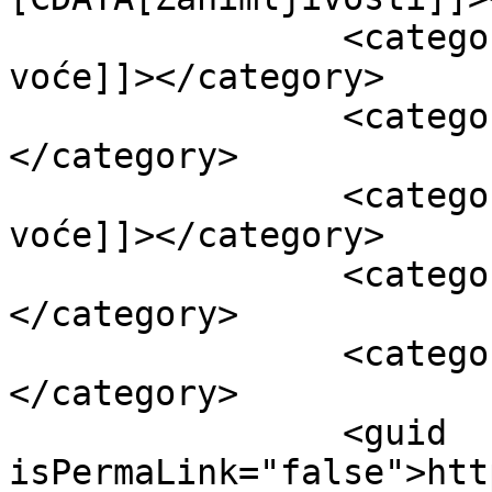
		<category><![CDATA[bodljikavo 
voće]]></category>

		<category><![CDATA[durijan]]>
</category>

		<category><![CDATA[egzotično 
voće]]></category>

		<category><![CDATA[kralj voća]]>
</category>

		<category><![CDATA[niksic.biz]]>
</category>

		<guid 
isPermaLink="false">htt