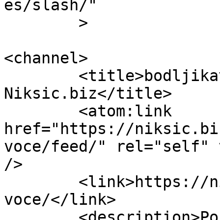
es/slash/"

	>

<channel>

	<title>bodljikavo voće Archives - 
Niksic.biz</title>

	<atom:link 
href="https://niksic.bi
voce/feed/" rel="self" 
/>

	<link>https://niksic.biz/tag/bodljikavo-
voce/</link>

	<description>Portal o zdravom načinu 