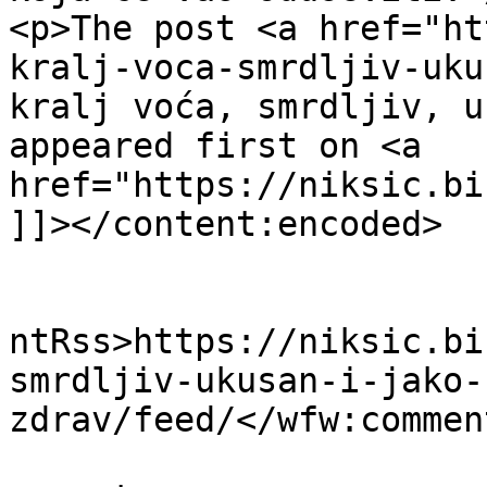
<p>The post <a href="ht
kralj-voca-smrdljiv-uku
kralj voća, smrdljiv, u
appeared first on <a 
href="https://niksic.bi
]]></content:encoded>

					<wf
ntRss>https://niksic.bi
smrdljiv-ukusan-i-jako-
zdrav/feed/</wfw:commen
			<slash:comments>0</slash