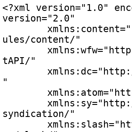
<?xml version="1.0" enc
version="2.0"

	xmlns:content="http://purl.org/rss/1.0/mod
ules/content/"

	xmlns:wfw="http://wellformedweb.org/Commen
tAPI/"

	xmlns:dc="http://purl.org/dc/elements/1.1/
"

	xmlns:atom="http://www.w3.org/2005/Atom"

	xmlns:sy="http://purl.org/rss/1.0/modules/
syndication/"

	xmlns:slash="http://purl.org/rss/1.0/modul