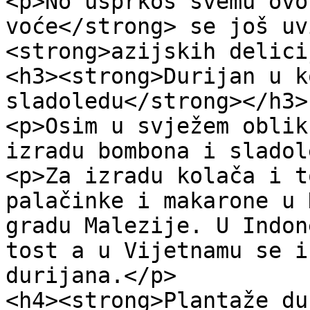
<p>No usprkos svemu ovo
voće</strong> se još uv
<strong>azijskih delici
<h3><strong>Durijan u k
sladoledu</strong></h3>

<p>Osim u svježem oblik
izradu bombona i sladol
<p>Za izradu kolača i t
palačinke i makarone u 
gradu Malezije. U Indon
tost a u Vijetnamu se i
durijana.</p>

<h4><strong>Plantaže du