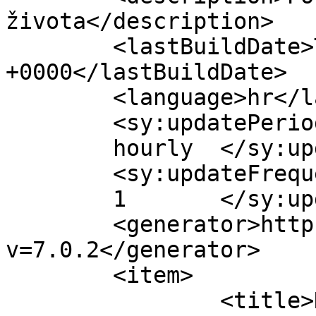
života</description>

	<lastBuildDate>Tue, 05 May 2020 19:28:41 
+0000</lastBuildDate>

	<language>hr</language>

	<sy:updatePeriod>

	hourly	</sy:updatePeriod>

	<sy:updateFrequency>

	1	</sy:updateFrequency>

	<generator>https://wordpress.org/?
v=7.0.2</generator>

	<item>

		<title>Durijan, kralj voća, 